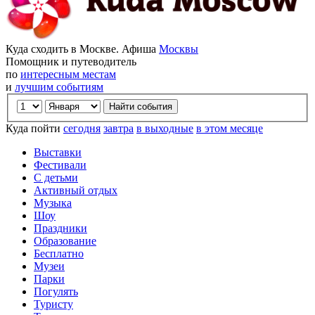
Куда сходить в Москве. Афиша
Москвы
Помощник и путеводитель
по
интересным местам
и
лучшим событиям
Куда пойти
сегодня
завтра
в выходные
в этом месяце
Выставки
Фестивали
С детьми
Активный отдых
Музыка
Шоу
Праздники
Образование
Бесплатно
Музеи
Парки
Погулять
Туристу