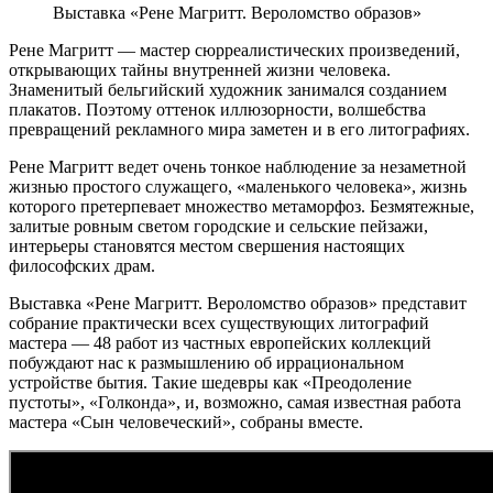
Выставка «Рене Магритт. Вероломство образов»
Рене Магритт — мастер сюрреалистических произведений,
открывающих тайны внутренней жизни человека.
Знаменитый бельгийский художник занимался созданием
плакатов. Поэтому оттенок иллюзорности, волшебства
превращений рекламного мира заметен и в его литографиях.
Рене Магритт ведет очень тонкое наблюдение за незаметной
жизнью простого служащего, «маленького человека», жизнь
которого претерпевает множество метаморфоз. Безмятежные,
залитые ровным светом городские и сельские пейзажи,
интерьеры становятся местом свершения настоящих
философских драм.
Выставка «Рене Магритт. Вероломство образов» представит
собрание практически всех существующих литографий
мастера — 48 работ из частных европейских коллекций
побуждают нас к размышлению об иррациональном
устройстве бытия. Такие шедевры как «Преодоление
пустоты», «Голконда», и, возможно, самая известная работа
мастера «Сын человеческий», собраны вместе.