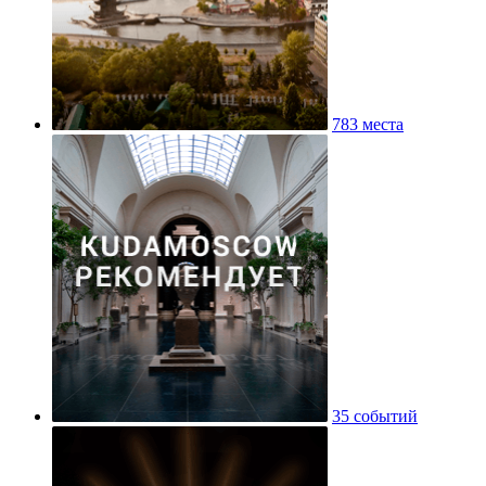
783 места
35 событий