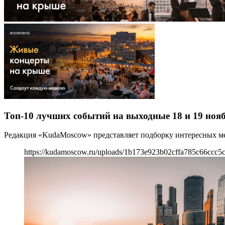
Топ-10 лучших событий на выходные 18 и 19 ноя
Редакция «KudaMoscow» представляет подборку интересных ме
https://kudamoscow.ru/uploads/1b173e923b02cffa785c66ccc5c