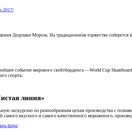
h-2017/
ждения Дедушки Мороза. На традиционном торжестве соберется 
нейшее событие мирового скейтбординга —World Cup Skateboard
ого спорта.
Чистая линия»
ьную экскурсию по разнообразным цехам производства с познав
 самого вкусного и самого качественного мороженого, произвед
ja-linija/