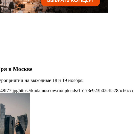
бря в Москве
роприятий на выходные 18 и 19 ноября:
48f77.jpg
https://kudamoscow.ru/uploads/1b173e923b02cffa785c66ccc