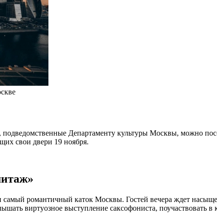
оскве
еи, подведомственные Департаменту культуры Москвы, можно по
щих свои двери 19 ноября.
митаж»
и самый романтичный каток Москвы. Гостей вечера ждет насыщен
ышать виртуозное выступление саксофониста, поучаствовать в к