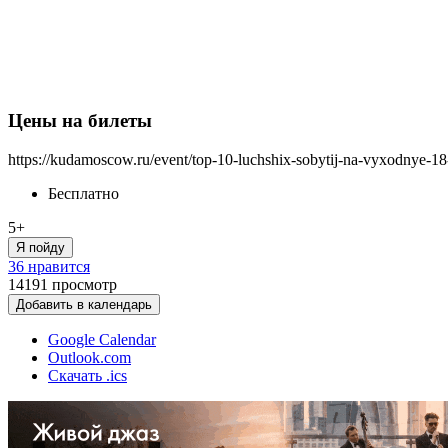
Цены на билеты
https://kudamoscow.ru/event/top-10-luchshix-sobytij-na-vyxodnye-18
Бесплатно
5+
Я пойду
36 нравится
14191
просмотр
Добавить в календарь
Google Calendar
Outlook.com
Скачать .ics