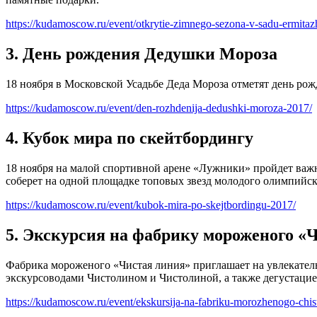
https://kudamoscow.ru/event/otkrytie-zimnego-sezona-v-sadu-ermitaz
3. День рождения Дедушки Мороза
18 ноября в Московской Усадьбе Деда Мороза отметят день ро
https://kudamoscow.ru/event/den-rozhdenija-dedushki-moroza-2017/
4. Кубок мира по скейтбордингу
18 ноября на малой спортивной арене «Лужники» пройдет важ
соберет на одной площадке топовых звезд молодого олимпийск
https://kudamoscow.ru/event/kubok-mira-po-skejtbordingu-2017/
5. Экскурсия на фабрику мороженого «
Фабрика мороженого «Чистая линия» приглашает на увлекател
экскурсоводами Чистолином и Чистолиной, а также дегустацией
https://kudamoscow.ru/event/ekskursija-na-fabriku-morozhenogo-chista