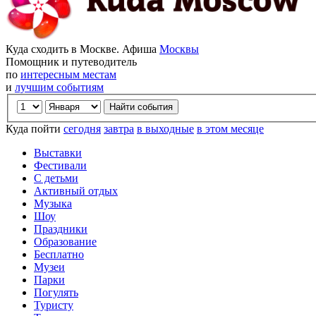
Куда сходить в Москве. Афиша
Москвы
Помощник и путеводитель
по
интересным местам
и
лучшим событиям
Куда пойти
сегодня
завтра
в выходные
в этом месяце
Выставки
Фестивали
С детьми
Активный отдых
Музыка
Шоу
Праздники
Образование
Бесплатно
Музеи
Парки
Погулять
Туристу