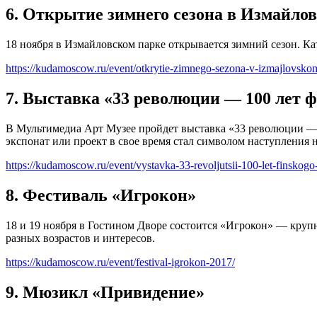
6. Открытие зимнего сезона в Измайло
18 ноября в Измайловском парке открывается зимний сезон. Ка
https://kudamoscow.ru/event/otkrytie-zimnego-sezona-v-izmajlovsko
7. Выставка «33 революции — 100 лет 
В Мультимедиа Арт Музее пройдет выставка «33 революции — 1
экспонат или проект в свое время стал символом наступления
https://kudamoscow.ru/event/vystavka-33-revoljutsii-100-let-finskogo-
8. Фестиваль «Игрокон»
18 и 19 ноября в Гостином Дворе состоится «Игрокон» — кру
разных возрастов и интересов.
https://kudamoscow.ru/event/festival-igrokon-2017/
9. Мюзикл «Привидение»