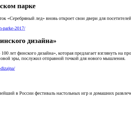
вском парке
ток «Серебряный лед» вновь откроет свои двери для посетителей
m-parke-2017/
финского дизайна»
00 лет финского дизайна», которая предлагает взглянуть на п
 новой эры, послужил отправной точкой для нового мышления.
dizajna/
пнейший в России фестиваль настольных игр и домашних развл