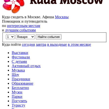
Куда сходить в Москве. Афиша
Москвы
Помощник и путеводитель
по
интересным местам
и
лучшим событиям
Куда пойти
сегодня
завтра
в выходные
в этом месяце
Выставки
Фестивали
С детьми
Активный отдых
Музыка
Шоу
Праздники
Образование
Бесплатно
Музеи
Парки
Погулять
Туристу