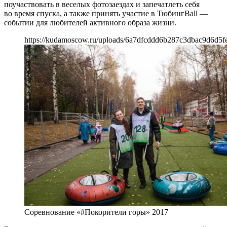
поучаствовать в веселых фотозаездах и запечатлеть себя
во время спуска, а также принять участие в ТюбингBall —
событии для любителей активного образа жизни.
https://kudamoscow.ru/uploads/6a7dfcddd6b287c3dbac9d6d5f
Соревнование «#Покорители горы» 2017