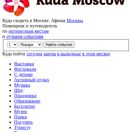
Куда сходить в Москве. Афиша
Москвы
Помощник и путеводитель
по
интересным местам
и
лучшим событиям
Куда пойти
сегодня
завтра
в выходные
в этом месяце
Выставки
Фестивали
С детьми
Активный отдых
Музыка
Шоу
Праздники
Образование
Бесплатно
Музеи
Парки
Погулять
Туристу