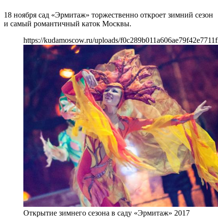
18 ноября сад «Эрмитаж» торжественно откроет зимний сезон
и самый романтичный каток Москвы.
https://kudamoscow.ru/uploads/f0c289b011a606ae79f42e7711f
Открытие зимнего сезона в саду «Эрмитаж» 2017