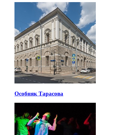
Особняк Тарасова