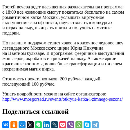
Гостей вечера ждет насыщенная развлекательная программа:
с 18:00 все желающие смогут покататься бесплатно на самом
романтичном катке Москвы, услышать виртуозное
выступление саксофониста, поучаствовать в конкурсах
и играх на льду, выиграть призы и получить памятные
подарки.
Но главным подарком станет яркое и красочное ледовое шоу
легендарного Московского цирка Юрия Никулина
на Цветном бульваре. В программе: фееричные выступления
жонглеров, акробатов и трюкачей на льду. А также яркие
красочные костюмы, волшебные трансформации и ни с чем
несравнимая магия цирка.
Стоимость проката коньков: 200 руб/час, каждый
последующий 100 руб/час.
Узнать подробности можно на сайте организаторов:
http://www.mosgorsad.ru/events/otkrytie-katka-i-zimnego-sezona/
Поделиться ссылкой