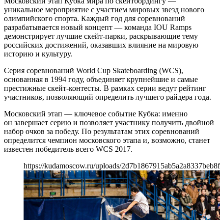
Московский этап Кубка мира по скейтбордингу —
уникальное мероприятие с участием мировых звезд нового
олимпийского спорта. Каждый год для соревнований
разрабатывается новый концепт — команда IOU Ramps
демонстрирует лучшие скейт-парки, раскрывающие тему
российских достижений, оказавших влияние на мировую
историю и культуру.
Серия соревнований World Cup Skateboarding (WCS),
основанная в 1994 году, объединяет крупнейшие и самые
престижные скейт-контесты. В рамках серии ведут рейтинг
участников, позволяющий определить лучшего райдера года.
Московский этап — ключевое событие Кубка: именно
он завершает серию и позволяет участнику получить двойной
набор очков за победу. По результатам этих соревнований
определится чемпион московского этапа и, возможно, станет
известен победитель всего WCS 2017.
https://kudamoscow.ru/uploads/2d7b1867915ab5a2a8337beb8f