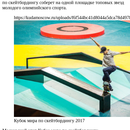
по скейтбордингу соберет на одной площадке топовых звезд
молодого олимпийского спорта.
https://kudamoscow.ru/uploads/f6f544bc41d8044a5dca78d497
Кубок мира по скейтбордингу 2017