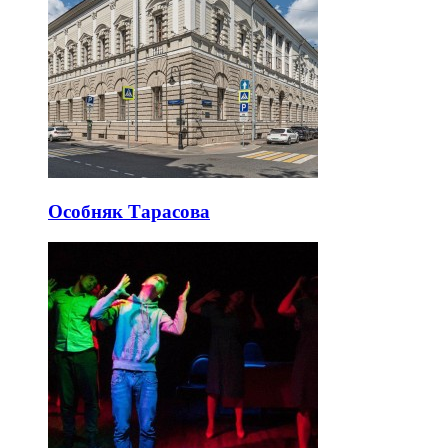
Особняк Тарасова