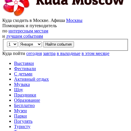
Куда сходить в Москве. Афиша
Москвы
Помощник и путеводитель
по
интересным местам
и
лучшим событиям
Куда пойти
сегодня
завтра
в выходные
в этом месяце
Выставки
Фестивали
С детьми
Активный отдых
Музыка
Шоу
Праздники
Образование
Бесплатно
Музеи
Парки
Погулять
Туристу