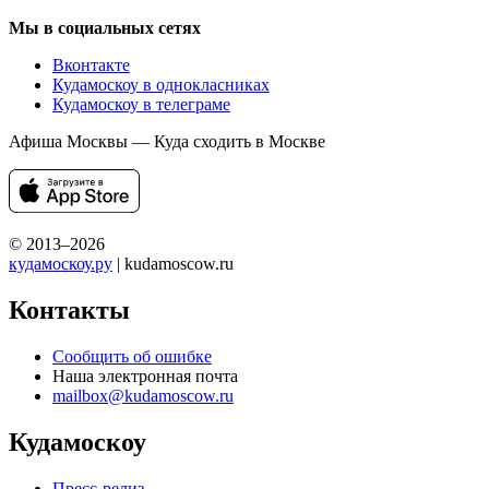
Мы в социальных сетях
Вконтакте
Кудамоскоу в однокласниках
Кудамоскоу в телеграме
Афиша Москвы — Куда сходить в Москве
© 2013–2026
кудамоскоу.ру
| kudamoscow.ru
Контакты
Сообщить об ошибке
Наша электронная почта
mailbox@kudamoscow.ru
Кудамоскоу
Пресс-релиз