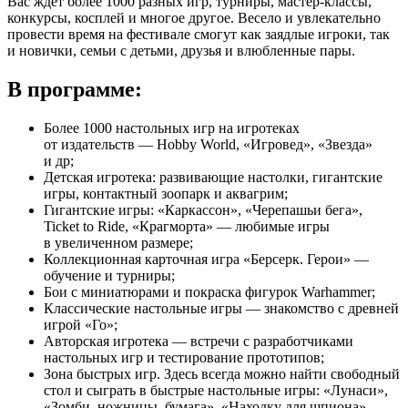
Вас ждет более 1000 разных игр, турниры, мастер-классы,
конкурсы, косплей и многое другое. Весело и увлекательно
провести время на фестивале смогут как заядлые игроки, так
и новички, семьи с детьми, друзья и влюбленные пары.
В программе:
Более 1000 настольных игр на игротеках
от издательств — Hobby World, «Игровед», «Звезда»
и др;
Детская игротека: развивающие настолки, гигантские
игры, контактный зоопарк и аквагрим;
Гигантские игры: «Каркассон», «Черепашьи бега»,
Ticket to Ride, «Крагморта» — любимые игры
в увеличенном размере;
Коллекционная карточная игра «Берсерк. Герои» —
обучение и турниры;
Бои с миниатюрами и покраска фигурок Warhammer;
Классические настольные игры — знакомство с древней
игрой «Го»;
Авторская игротека — встречи с разработчиками
настольных игр и тестирование прототипов;
Зона быстрых игр. Здесь всегда можно найти свободный
стол и сыграть в быстрые настольные игры: «Лунаси»,
«Зомби, ножницы, бумага», «Находку для шпиона»