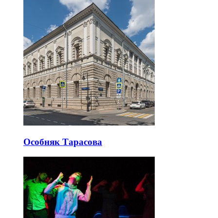
Особняк Тарасова