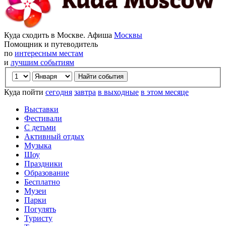
Куда сходить в Москве. Афиша
Москвы
Помощник и путеводитель
по
интересным местам
и
лучшим событиям
Куда пойти
сегодня
завтра
в выходные
в этом месяце
Выставки
Фестивали
С детьми
Активный отдых
Музыка
Шоу
Праздники
Образование
Бесплатно
Музеи
Парки
Погулять
Туристу