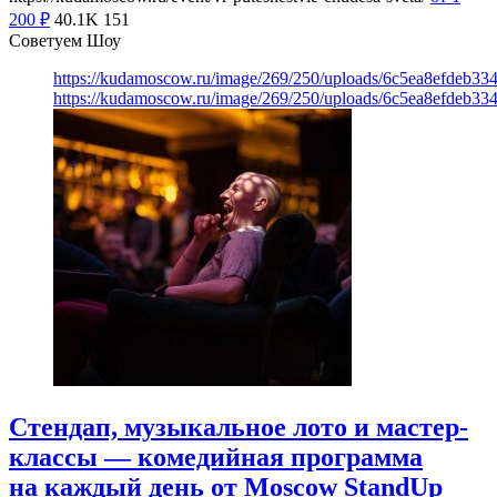
200
₽
40.1K
151
Советуем Шоу
https://kudamoscow.ru/image/269/250/uploads/6c5ea8efdeb3
https://kudamoscow.ru/image/269/250/uploads/6c5ea8efdeb3
Стендап, музыкальное лото и мастер-
классы — комедийная программа
на каждый день от Moscow StandUp