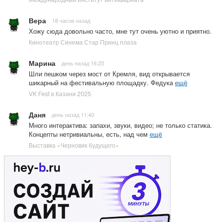
Вера
18 часов назад
Хожу сюда довольно часто, мне тут очень уютно и приятно.
Кинотеатр Синема Стар Принц плаза
Марина
день назад 16:25
Шли пешком через мост от Кремля, вид открывается
шикарный на фестивальную площадку. Федука
ещё
VK Fest в Казани 2025
Даня
день назад 11:40
Много интерактива: запахи, звуки, видео; не только статика.
Концепты нетривиальны, есть, над чем
ещё
Выставка «Черновик будущего»