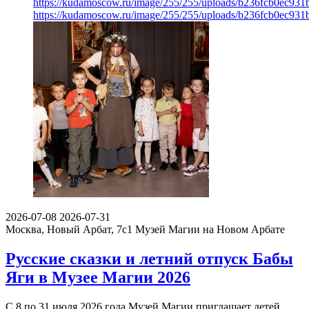
https://kudamoscow.ru/image/255/255/uploads/b236fcb0ec93
https://kudamoscow.ru/image/255/255/uploads/b236fcb0ec93
2026-07-08
2026-07-31
Москва, Новый Арбат, 7с1
Музей Магии на Новом Арбате
Русские сказки и летний отпуск Бабы
Яги в Музее Магии 2026
С 8 по 31 июля 2026 года Музей Магии приглашает детей