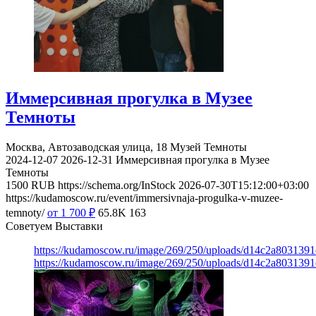
Иммерсивная прогулка в Музее
Темноты
Москва, Автозаводская улица, 18
Музей Темноты
2024-12-07
2026-12-31
Иммерсивная прогулка в Музее
Темноты
1500
RUB
https://schema.org/InStock
2026-07-30T15:12:00+03:00
https://kudamoscow.ru/event/immersivnaja-progulka-v-muzee-
temnoty/
от 1 700
₽
65.8K
163
Советуем Выставки
https://kudamoscow.ru/image/269/250/uploads/d14c2a803139
https://kudamoscow.ru/image/269/250/uploads/d14c2a803139