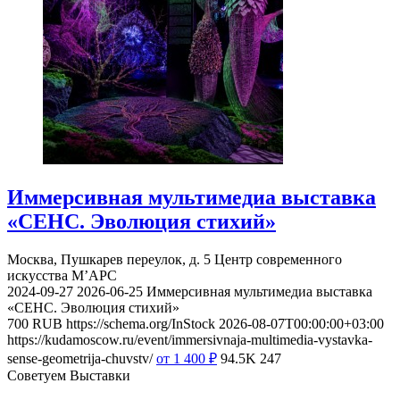
Иммерсивная мультимедиа выставка
«СЕНС. Эволюция стихий»
Москва, Пушкарев переулок, д. 5
Центр современного
искусства М’АРС
2024-09-27
2026-06-25
Иммерсивная мультимедиа выставка
«СЕНС. Эволюция стихий»
700
RUB
https://schema.org/InStock
2026-08-07T00:00:00+03:00
https://kudamoscow.ru/event/immersivnaja-multimedia-vystavka-
sense-geometrija-chuvstv/
от 1 400
₽
94.5K
247
Советуем Выставки