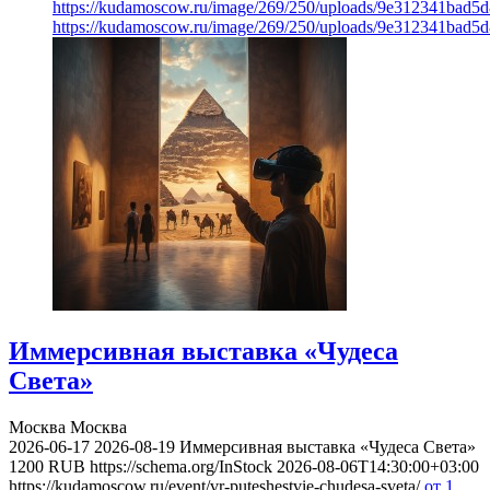
https://kudamoscow.ru/image/269/250/uploads/9e312341bad5
https://kudamoscow.ru/image/269/250/uploads/9e312341bad5
Иммерсивная выставка «Чудеса
Света»
Москва
Москва
2026-06-17
2026-08-19
Иммерсивная выставка «Чудеса Света»
1200
RUB
https://schema.org/InStock
2026-08-06T14:30:00+03:00
https://kudamoscow.ru/event/vr-puteshestvie-chudesa-sveta/
от 1