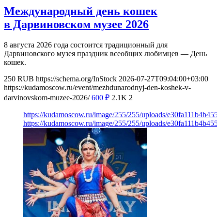
Международный день кошек
в Дарвиновском музее 2026
8 августа 2026 года состоится традиционный для
Дарвиновского музея праздник всеобщих любимцев — День
кошек.
250
RUB
https://schema.org/InStock
2026-07-27T09:04:00+03:00
https://kudamoscow.ru/event/mezhdunarodnyj-den-koshek-v-
darvinovskom-muzee-2026/
600
₽
2.1K
2
https://kudamoscow.ru/image/255/255/uploads/e30fa111b4b4
https://kudamoscow.ru/image/255/255/uploads/e30fa111b4b4