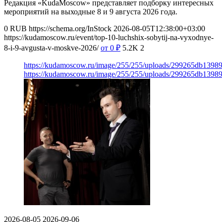
Редакция «KudaMoscow» представляет подборку интересных
мероприятий на выходные 8 и 9 августа 2026 года.
0
RUB
https://schema.org/InStock
2026-08-05T12:38:00+03:00
https://kudamoscow.ru/event/top-10-luchshix-sobytij-na-vyxodnye-
8-i-9-avgusta-v-moskve-2026/
от 0
₽
5.2K
2
https://kudamoscow.ru/image/255/255/uploads/299265db139
https://kudamoscow.ru/image/255/255/uploads/299265db139
2026-08-05
2026-09-06