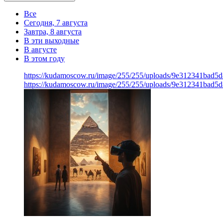
Все
Сегодня, 7 августа
Завтра, 8 августа
В эти выходные
В августе
В этом году
https://kudamoscow.ru/image/255/255/uploads/9e312341bad5
https://kudamoscow.ru/image/255/255/uploads/9e312341bad5