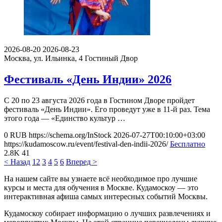
2026-08-20
2026-08-23
Москва, ул. Ильинка, 4
Гостиный Двор
Фестиваль «День Индии» 2026
С 20 по 23 августа 2026 года в Гостином Дворе пройдет
фестиваль «День Индии». Его проведут уже в 11-й раз. Тема
этого года — «Единство культур …
0
RUB
https://schema.org/InStock
2026-07-27T00:10:00+03:00
https://kudamoscow.ru/event/festival-den-indii-2026/
Бесплатно
2.8K
41
< Назад
1
2
3
4
5
6
Вперед >
На нашем сайте вы узнаете всё необходимое про лучшие
курсы и места для обучения в Москве. Кудамоскоу — это
интерактивная афиша самых интересных событий Москвы.
Кудамоскоу собирает информацию о лучших развлечениях и