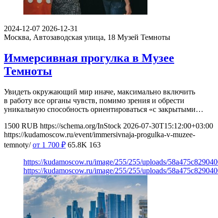
2024-12-07
2026-12-31
Москва, Автозаводская улица, 18
Музей Темноты
Иммерсивная прогулка в Музее
Темноты
Увидеть окружающий мир иначе, максимально включить
в работу все органы чувств, помимо зрения и обрести
уникальную способность ориентироваться «с закрытыми…
1500
RUB
https://schema.org/InStock
2026-07-30T15:12:00+03:00
https://kudamoscow.ru/event/immersivnaja-progulka-v-muzee-
temnoty/
от 1 700
₽
65.8K
163
https://kudamoscow.ru/image/255/255/uploads/58a475c82904
https://kudamoscow.ru/image/255/255/uploads/58a475c82904