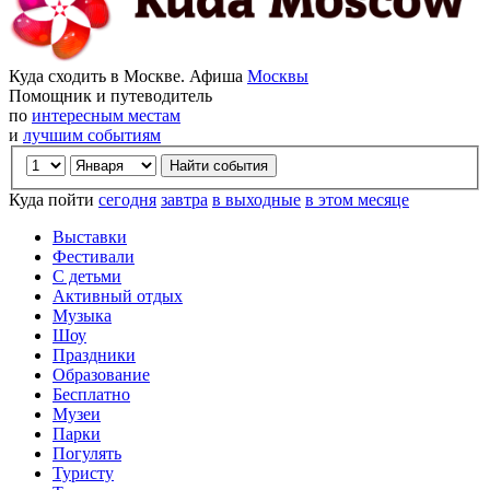
Куда сходить в Москве. Афиша
Москвы
Помощник и путеводитель
по
интересным местам
и
лучшим событиям
Куда пойти
сегодня
завтра
в выходные
в этом месяце
Выставки
Фестивали
С детьми
Активный отдых
Музыка
Шоу
Праздники
Образование
Бесплатно
Музеи
Парки
Погулять
Туристу