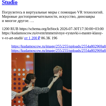
Studio
Погрузитесь в виртуальные миры с помощью VR технологий.
Мировые достопримечательности, искусство, динозавры
и многое другое. …
1200
RUB
https://schema.org/InStock
2026-07-30T17:30:00+03:00
https://kudamoscow.ru/event/immersivnye-vystavki-i-master-klassy-
v-vr-art-studii/
от 1 200
₽
86.3K
196
https://kudamoscow.ru/image/255/255/uploads/2554a802969
https://kudamoscow.ru/image/255/255/uploads/2554a802969