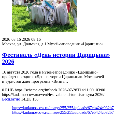
2026-08-16
2026-08-16
Москва, ул. Дольская, д.1
Музей-заповедник «Царицыно»
Фестиваль «День истории Царицына»
2026
16 августа 2026 года в музее-заповеднике «Царицыно»
пройдет праздник «День истории Царицына». Москвичей
и туристов ждет программа «Визит…
0
RUB
https://schema.org/InStock
2026-07-28T14:11:00+03:00
https://kudamoscow.ru/event/festival-den-istorii-tsaritsyna-2026/
Бесплатно
14.2K
158
https://kudamoscow.ru/image/255/255/uploads/67eb424c082b
https://kudamoscow.ru/image/255/255/uploads/67eb424c082b