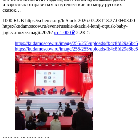
и взрослых отправиться в путешествие по миру русских
сказок…
1000
RUB
https://schema.org/InStock
2026-07-28T18:27:00+03:00
https://kudamoscow.ru/event/russkie-skazki-i-letnij-otpusk-baby-
jagi-v-muzee-magii-2026/
от 1 000
₽
2.2K
5
https://kudamoscow.ru/image/255/255/uploads/fb4c8fd29a6bc
https://kudamoscow.ru/image/255/255/uploads/fb4c8fd29a6bc