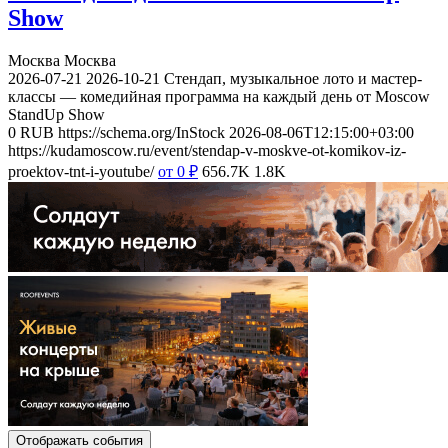
Show
Москва
Москва
2026-07-21
2026-10-21
Стендап, музыкальное лото и мастер-
классы — комедийная программа на каждый день от Moscow
StandUp Show
0
RUB
https://schema.org/InStock
2026-08-06T12:15:00+03:00
https://kudamoscow.ru/event/stendap-v-moskve-ot-komikov-iz-
proektov-tnt-i-youtube/
от 0
₽
656.7K
1.8K
Отображать события