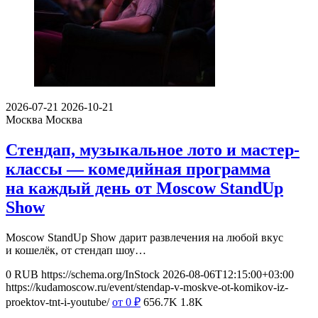
2026-07-21
2026-10-21
Москва
Москва
Стендап, музыкальное лото и мастер-
классы — комедийная программа
на каждый день от Moscow StandUp
Show
Moscow StandUp Show дарит развлечения на любой вкус
и кошелёк, от стендап шоу…
0
RUB
https://schema.org/InStock
2026-08-06T12:15:00+03:00
https://kudamoscow.ru/event/stendap-v-moskve-ot-komikov-iz-
proektov-tnt-i-youtube/
от 0
₽
656.7K
1.8K