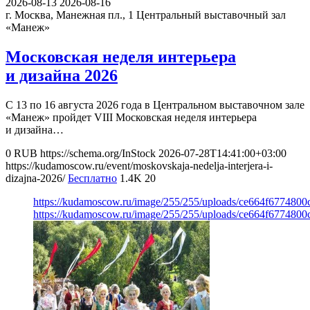
2026-08-13
2026-08-16
г. Москва, Манежная пл., 1
Центральный выставочный зал
«Манеж»
Московская неделя интерьера
и дизайна 2026
С 13 по 16 августа 2026 года в Центральном выставочном зале
«Манеж» пройдет VIII Московская неделя интерьера
и дизайна…
0
RUB
https://schema.org/InStock
2026-07-28T14:41:00+03:00
https://kudamoscow.ru/event/moskovskaja-nedelja-interjera-i-
dizajna-2026/
Бесплатно
1.4K
20
https://kudamoscow.ru/image/255/255/uploads/ce664f677480
https://kudamoscow.ru/image/255/255/uploads/ce664f677480