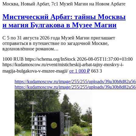
Москва, Новый Арбат, 7с1
Музей Магии на Новом Арбате
Мистический Арбат: тайны Москвы
и магия Булгакова в Музее Магии
С 5 по 31 августа 2026 года Музей Магии приглашает
отправиться в путешествие по загадочной Москве,
вдохновлённое романом…
1000
RUB
https://schema.org/InStock
2026-08-05T11:37:00+03:00
https://kudamoscow.ru/event/misticheskij-arbat-tajny-moskvy-i-
magija-bulgakova-v-muzee-magii/
от 1 000
₽
663
3
https://kudamoscow.ru/image/255/255/uploads/39a30b8d82a5
https://kudamoscow.ru/image/255/255/uploads/39a30b8d82a5