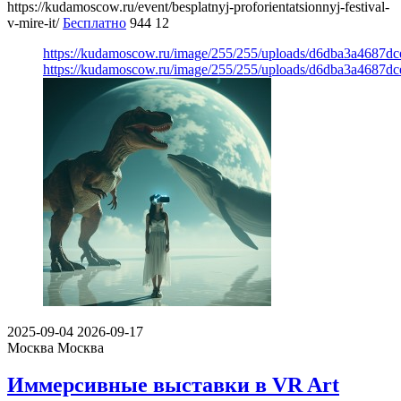
https://kudamoscow.ru/event/besplatnyj-proforientatsionnyj-festival-
v-mire-it/
Бесплатно
944
12
https://kudamoscow.ru/image/255/255/uploads/d6dba3a4687d
https://kudamoscow.ru/image/255/255/uploads/d6dba3a4687d
2025-09-04
2026-09-17
Москва
Москва
Иммерсивные выставки в VR Art