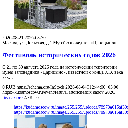
2026-08-21
2026-08-30
Москва, ул. Дольская, д.1
Музей-заповедник «Царицыно»
Фестиваль исторических садов 2026
С 21 по 30 августа 2026 года на исторический территории
музея-заповедника «Царицыно», известной с конца XIX века
как…
0
RUB
https://schema.org/InStock
2026-08-04T12:44:00+03:00
https://kudamoscow.ru/event/festival-istoricheskix-sadov-2026/
Бесплатно
2.7K
16
https://kudamoscow.ru/image/255/255/uploads/78973a615af3
https://kudamoscow.ru/image/255/255/uploads/78973a615af3