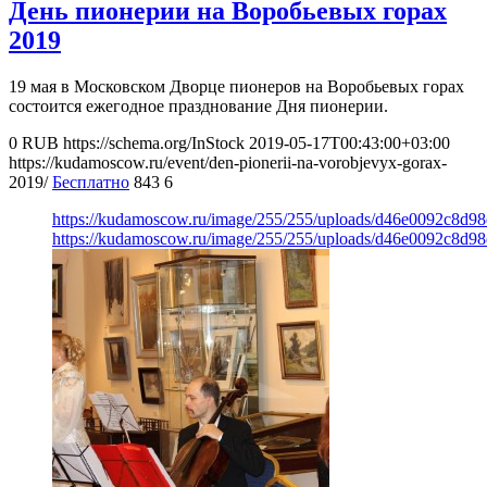
День пионерии на Воробьевых горах
2019
19 мая в Московском Дворце пионеров на Воробьевых горах
состоится ежегодное празднование Дня пионерии.
0
RUB
https://schema.org/InStock
2019-05-17T00:43:00+03:00
https://kudamoscow.ru/event/den-pionerii-na-vorobjevyx-gorax-
2019/
Бесплатно
843
6
https://kudamoscow.ru/image/255/255/uploads/d46e0092c8d9
https://kudamoscow.ru/image/255/255/uploads/d46e0092c8d9