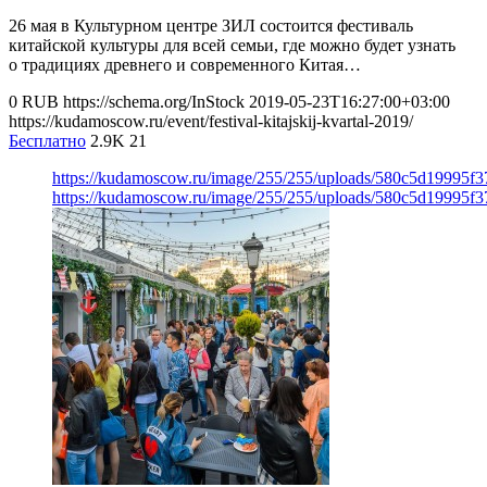
26 мая в Культурном центре ЗИЛ состоится фестиваль
китайской культуры для всей семьи, где можно будет узнать
о традициях древнего и современного Китая…
0
RUB
https://schema.org/InStock
2019-05-23T16:27:00+03:00
https://kudamoscow.ru/event/festival-kitajskij-kvartal-2019/
Бесплатно
2.9K
21
https://kudamoscow.ru/image/255/255/uploads/580c5d19995f
https://kudamoscow.ru/image/255/255/uploads/580c5d19995f