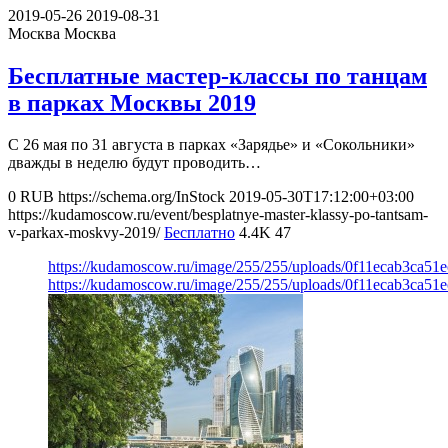
2019-05-26
2019-08-31
Москва
Москва
Бесплатные мастер-классы по танцам
в парках Москвы 2019
С 26 мая по 31 августа в парках «Зарядье» и «Сокольники»
дважды в неделю будут проводить…
0
RUB
https://schema.org/InStock
2019-05-30T17:12:00+03:00
https://kudamoscow.ru/event/besplatnye-master-klassy-po-tantsam-
v-parkax-moskvy-2019/
Бесплатно
4.4K
47
https://kudamoscow.ru/image/255/255/uploads/0f11ecab3ca51
https://kudamoscow.ru/image/255/255/uploads/0f11ecab3ca51