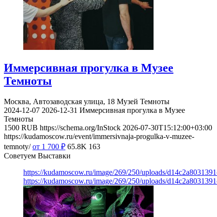
Иммерсивная прогулка в Музее
Темноты
Москва, Автозаводская улица, 18
Музей Темноты
2024-12-07
2026-12-31
Иммерсивная прогулка в Музее
Темноты
1500
RUB
https://schema.org/InStock
2026-07-30T15:12:00+03:00
https://kudamoscow.ru/event/immersivnaja-progulka-v-muzee-
temnoty/
от 1 700
₽
65.8K
163
Советуем Выставки
https://kudamoscow.ru/image/269/250/uploads/d14c2a803139
https://kudamoscow.ru/image/269/250/uploads/d14c2a803139