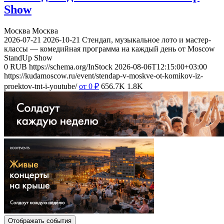
Show
Москва
Москва
2026-07-21
2026-10-21
Стендап, музыкальное лото и мастер-
классы — комедийная программа на каждый день от Moscow
StandUp Show
0
RUB
https://schema.org/InStock
2026-08-06T12:15:00+03:00
https://kudamoscow.ru/event/stendap-v-moskve-ot-komikov-iz-
proektov-tnt-i-youtube/
от 0
₽
656.7K
1.8K
Отображать события