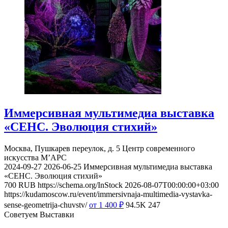
Иммерсивная мультимедиа выставка
«СЕНС. Эволюция стихий»
Москва, Пушкарев переулок, д. 5
Центр современного
искусства М’АРС
2024-09-27
2026-06-25
Иммерсивная мультимедиа выставка
«СЕНС. Эволюция стихий»
700
RUB
https://schema.org/InStock
2026-08-07T00:00:00+03:00
https://kudamoscow.ru/event/immersivnaja-multimedia-vystavka-
sense-geometrija-chuvstv/
от 1 400
₽
94.5K
247
Советуем Выставки