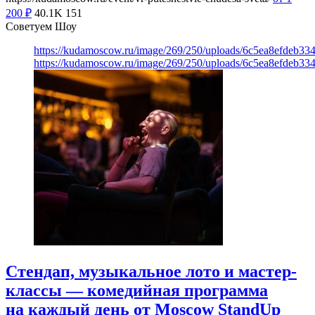
200
₽
40.1K
151
Советуем Шоу
https://kudamoscow.ru/image/269/250/uploads/6c5ea8efdeb3
https://kudamoscow.ru/image/269/250/uploads/6c5ea8efdeb3
Стендап, музыкальное лото и мастер-
классы — комедийная программа
на каждый день от Moscow StandUp