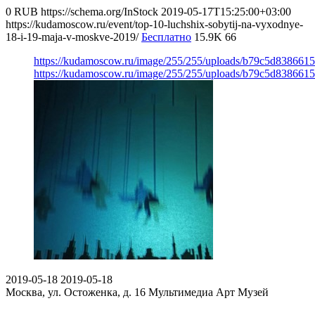
0
RUB
https://schema.org/InStock
2019-05-17T15:25:00+03:00
https://kudamoscow.ru/event/top-10-luchshix-sobytij-na-vyxodnye-
18-i-19-maja-v-moskve-2019/
Бесплатно
15.9K
66
https://kudamoscow.ru/image/255/255/uploads/b79c5d838661
https://kudamoscow.ru/image/255/255/uploads/b79c5d838661
2019-05-18
2019-05-18
Москва, ул. Остоженка, д. 16
Мультимедиа Арт Музей