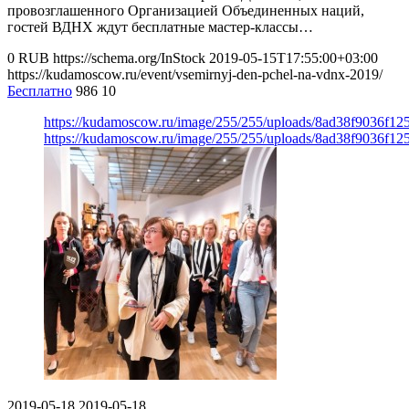
провозглашенного Организацией Объединенных наций,
гостей ВДНХ ждут бесплатные мастер-классы…
0
RUB
https://schema.org/InStock
2019-05-15T17:55:00+03:00
https://kudamoscow.ru/event/vsemirnyj-den-pchel-na-vdnx-2019/
Бесплатно
986
10
https://kudamoscow.ru/image/255/255/uploads/8ad38f9036f1
https://kudamoscow.ru/image/255/255/uploads/8ad38f9036f1
2019-05-18
2019-05-18