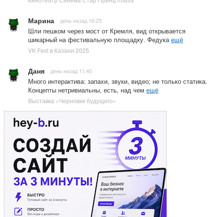
Марина
день назад 16:25
Шли пешком через мост от Кремля, вид открывается
шикарный на фестивальную площадку. Федука
ещё
VK Fest в Казани 2025
Даня
день назад 11:40
Много интерактива: запахи, звуки, видео; не только статика.
Концепты нетривиальны, есть, над чем
ещё
Выставка «Черновик будущего»