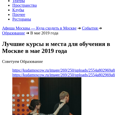
Театры
Пространства
Клубы
Прочее
Рестораны
Афиша Москвы — Куда сходить в Москве
➔
События
➔
Образование
➔
В мае 2019 года
Лучшие курсы и места для обучения в
Москве в мае 2019 года
Советуем Образование
https://kudamoscow.ru/image/269/250/uploads/2554a802969
https://kudamoscow.ru/image/269/250/uploads/2554a802969