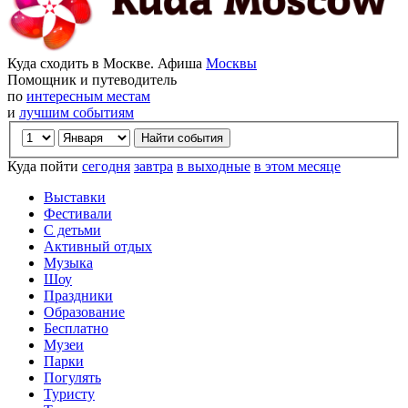
Куда сходить в Москве. Афиша
Москвы
Помощник и путеводитель
по
интересным местам
и
лучшим событиям
Куда пойти
сегодня
завтра
в выходные
в этом месяце
Выставки
Фестивали
С детьми
Активный отдых
Музыка
Шоу
Праздники
Образование
Бесплатно
Музеи
Парки
Погулять
Туристу