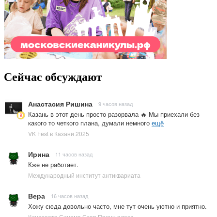
Сейчас обсуждают
Анастасия Ришина
9 часов назад
Казань в этот день просто разорвала 🔥 Мы приехали без
какого то четкого плана, думали немного
ещё
VK Fest в Казани 2025
Ирина
11 часов назад
Кже не работает.
Международный институт антиквариата
Вера
16 часов назад
Хожу сюда довольно часто, мне тут очень уютно и приятно.
Кинотеатр Синема Стар Принц плаза