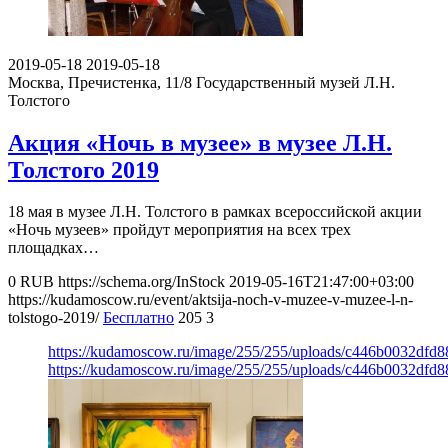
2019-05-18
2019-05-18
Москва, Пречистенка, 11/8
Государственный музей Л.Н.
Толстого
Акция «Ночь в музее» в музее Л.Н.
Толстого 2019
18 мая в музее Л.Н. Толстого в рамках всероссийской акции
«Ночь музеев» пройдут мероприятия на всех трех
площадках…
0
RUB
https://schema.org/InStock
2019-05-16T21:47:00+03:00
https://kudamoscow.ru/event/aktsija-noch-v-muzee-v-muzee-l-n-
tolstogo-2019/
Бесплатно
205
3
https://kudamoscow.ru/image/255/255/uploads/c446b0032dfd
https://kudamoscow.ru/image/255/255/uploads/c446b0032dfd