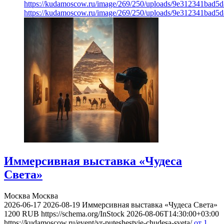
https://kudamoscow.ru/image/269/250/uploads/9e312341bad5
https://kudamoscow.ru/image/269/250/uploads/9e312341bad5
Иммерсивная выставка «Чудеса
Света»
Москва
Москва
2026-06-17
2026-08-19
Иммерсивная выставка «Чудеса Света»
1200
RUB
https://schema.org/InStock
2026-08-06T14:30:00+03:00
https://kudamoscow.ru/event/vr-puteshestvie-chudesa-sveta/
от 1