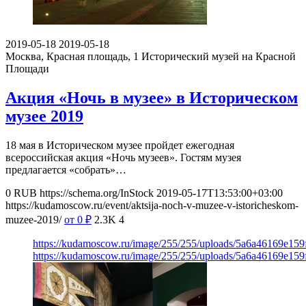
2019-05-18
2019-05-18
Москва, Красная площадь, 1
Исторический музей на Красной
Площади
Акция «Ночь в музее» в Историческом
музее 2019
18 мая в Историческом музее пройдет ежегодная
всероссийская акция «Ночь музеев». Гостям музея
предлагается «собрать»…
0
RUB
https://schema.org/InStock
2019-05-17T13:53:00+03:00
https://kudamoscow.ru/event/aktsija-noch-v-muzee-v-istoricheskom-
muzee-2019/
от 0
₽
2.3K
4
https://kudamoscow.ru/image/255/255/uploads/5a6a46169e15
https://kudamoscow.ru/image/255/255/uploads/5a6a46169e15