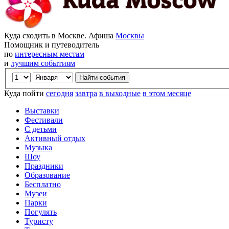
Куда сходить в Москве. Афиша
Москвы
Помощник и путеводитель
по
интересным местам
и
лучшим событиям
Куда пойти
сегодня
завтра
в выходные
в этом месяце
Выставки
Фестивали
С детьми
Активный отдых
Музыка
Шоу
Праздники
Образование
Бесплатно
Музеи
Парки
Погулять
Туристу