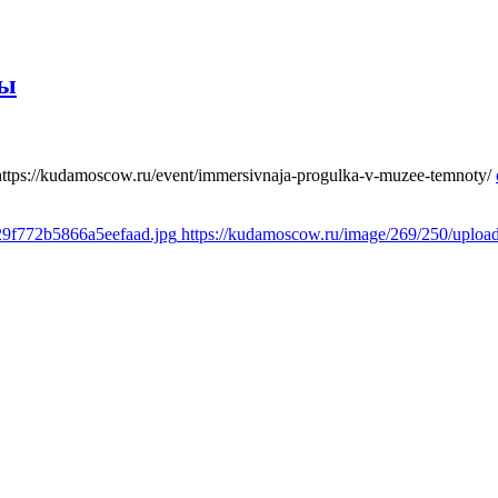
ты
https://kudamoscow.ru/event/immersivnaja-progulka-v-muzee-temnoty/
29f772b5866a5eefaad.jpg
https://kudamoscow.ru/image/269/250/uplo