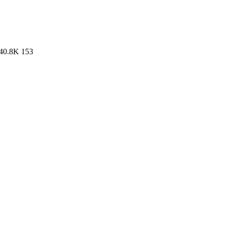
40.8K
153