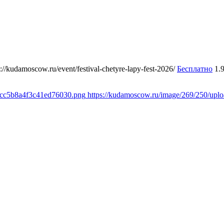
s://kudamoscow.ru/event/festival-chetyre-lapy-fest-2026/
Бесплатно
1.
1cc5b8a4f3c41ed76030.png
https://kudamoscow.ru/image/269/250/up