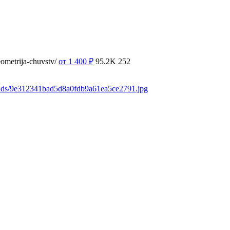
ometrija-chuvstv/
от 1 400
₽
95.2K
252
oads/9e312341bad5d8a0fdb9a61ea5ce2791.jpg