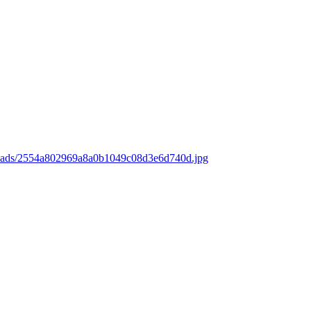
loads/2554a802969a8a0b1049c08d3e6d740d.jpg