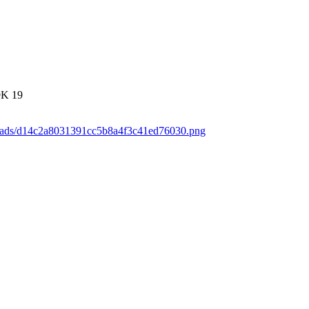
9K
19
loads/d14c2a8031391cc5b8a4f3c41ed76030.png