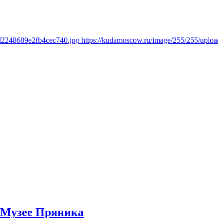
cd2248689e2fb4cec740.jpg
https://kudamoscow.ru/image/255/255/upl
в Музее Пряника