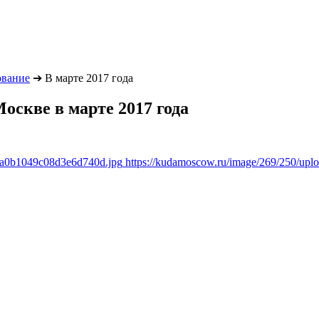
ование
➔
В марте 2017 года
оскве в марте 2017 года
a8a0b1049c08d3e6d740d.jpg
https://kudamoscow.ru/image/269/250/up