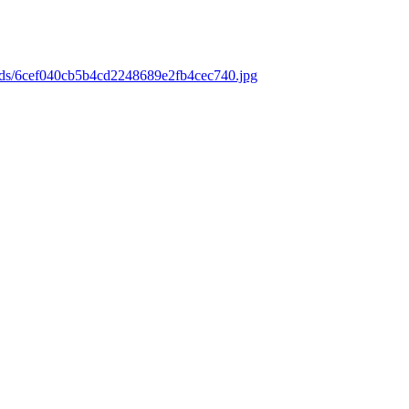
oads/6cef040cb5b4cd2248689e2fb4cec740.jpg