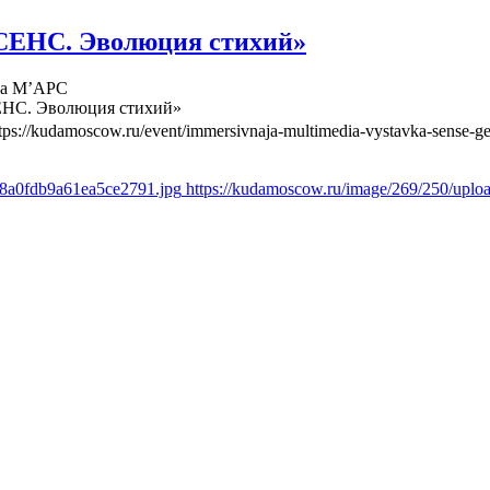
СЕНС. Эволюция стихий»
ва М’АРС
ЕНС. Эволюция стихий»
tps://kudamoscow.ru/event/immersivnaja-multimedia-vystavka-sense-ge
d8a0fdb9a61ea5ce2791.jpg
https://kudamoscow.ru/image/269/250/upl