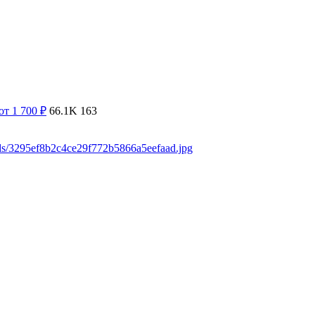
от 1 700
₽
66.1K
163
ads/3295ef8b2c4ce29f772b5866a5eefaad.jpg