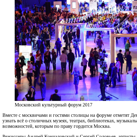
Московский культурный форум 2017
Вместе с москвичами и гостями столицы на форуме отметят Ден
узнать всё о столичных музеях, театрах, библиотеках, музыка
возможностей, которым по праву гордится Москва.
Режиссеры Андрей Кончаловский и Сергей Соловьев, артисты