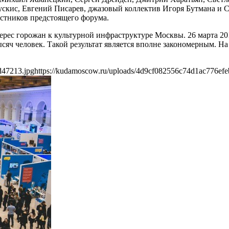
ускис, Евгений Писарев, джазовый коллектив Игоря Бутмана и 
стников предстоящего форума.
ерес горожан к культурной инфраструктуре Москвы. 26 марта 2
тысяч человек. Такой результат является вполне закономерным. 
d47213.jpg
https://kudamoscow.ru/uploads/4d9cf082556c74d1ac776ef