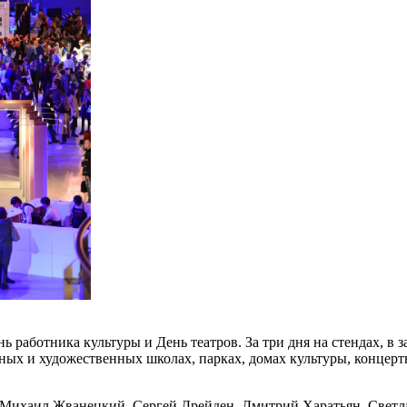
ь работника культуры и День театров. За три дня на стендах, в
льных и художественных школах, парках, домах культуры, конце
 Михаил Жванецкий, Сергей Дрейден, Дмитрий Харатьян, Светл