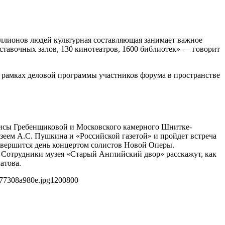
иллионов людей культурная составляющая занимает важное
ставочных залов, 130 кинотеатров, 1600 библиотек» — говорит
В рамках деловой программы участников форума в пространстве
Алисы Гребенщиковой и Московского камерного Шнитке-
зеем А.С. Пушкина и «Российской газетой» и пройдет встреча
вершится день концертом солистов Новой Оперы.
. Сотрудники музея «Старый Английский двор» расскажут, как
атова.
77308a980e.jpg
1200
800