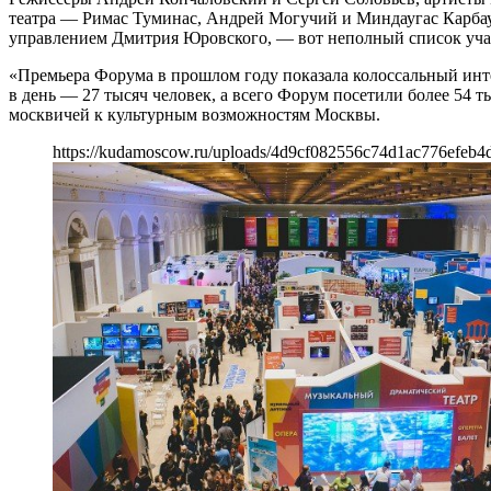
театра — Римас Туминас, Андрей Могучий и Миндаугас Карба
управлением Дмитрия Юровского, — вот неполный список уча
«Премьера Форума в прошлом году показала колоссальный инт
в день — 27 тысяч человек, а всего Форум посетили более 54 
москвичей к культурным возможностям Москвы.
https://kudamoscow.ru/uploads/4d9cf082556c74d1ac776efeb4