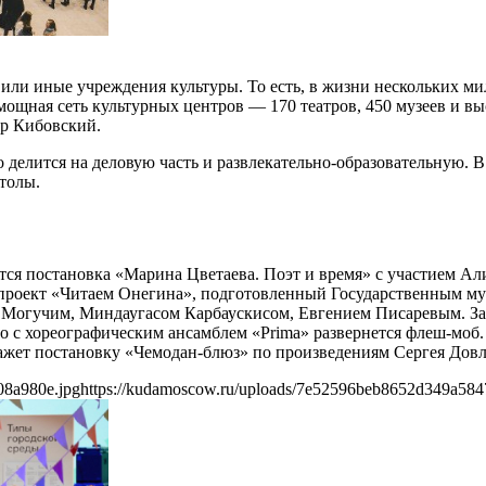
или иные учреждения культуры. То есть, в жизни нескольких м
ощная сеть культурных центров — 170 театров, 450 музеев и вы
др Кибовский.
делится на деловую часть и развлекательно-образовательную. 
толы.
ится постановка «Марина Цветаева. Поэт и время» с участием 
опроект «Читаем Онегина», подготовленный Государственным му
Могучим, Миндаугасом Карбаускисом, Евгением Писаревым. За
но с хореографическим ансамблем «Prima» развернется флеш-моб
кажет постановку «Чемодан-блюз» по произведениям Сергея Довл
08a980e.jpg
https://kudamoscow.ru/uploads/7e52596beb8652d349a584