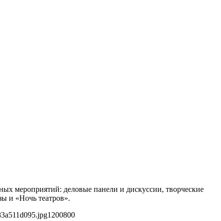
ных мероприятий: деловые панели и дискуссии, творческие
зы и «Ночь театров».
83a511d095.jpg
1200
800