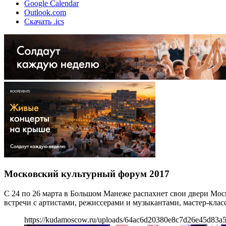
Google Calendar
Outlook.com
Скачать .ics
Московский культурный форум 2017
С 24 по 26 марта в Большом Манеже распахнет свои двери Мос
встречи с артистами, режиссерами и музыкантами, мастер-кла
https://kudamoscow.ru/uploads/64ac6d20380e8c7d26e45d83a