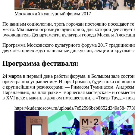
Московский культурный форум 2017
По данным социологии, треть горожан постоянно посещают те 
место. Мы имеем огромную аудиторию, для которой действует м
руководитель Департамента культуры города Москвы Алексан
Программа Московского культурного форума 2017 традиционно 
двух лекториев ждут панельные дискуссии, лекции и круглые с
Программа фестиваля:
24 марта
в первый день работы форума, в Большом зале состо
оркестра под управлением Игоря Громова, будет показан виде
с крупнейшими режиссерами — Римасом Туминасом, Андреем 
Параллельно, на площадке «Творческая мастерская» и совмест
в XVI веке выжить в долгом путешествии, а «Театр Труда» по
https://kudamoscow.ru/uploads/7e52596beb8652d349a584773