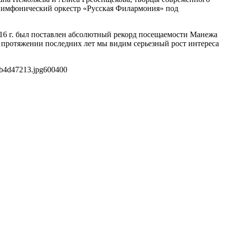
Симфонический оркестр «Русская Филармония» под
016 г. был поставлен абсолютный рекорд посещаемости Манежа
На протяжении последних лет мы видим серьезный рост интереса
eb4d47213.jpg
600
400