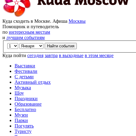
Куда сходить в Москве. Афиша
Москвы
Помощник и путеводитель
по
интересным местам
и
лучшим событиям
Куда пойти
сегодня
завтра
в выходные
в этом месяце
Выставки
Фестивали
С детьми
Активный отдых
Музыка
Шоу
Праздники
Образование
Бесплатно
Музеи
Парки
Погулять
Туристу