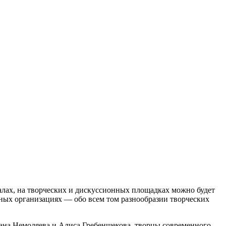
 залах, на творческих и дискуссионных площадках можно будет
ртных организациях — обо всем том разнообразии творческих
ана Немоляева и Алиса Гребенщекова, творцы современного