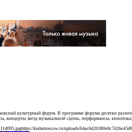
ковский культурный форум. В программе форума десятки различ
ссы, концерты звезд музыкальной сцены, перформансы, кинопока
511d095.jpg
https://kudamoscow.ru/uploads/64ac6d20380e8c7d26e45d