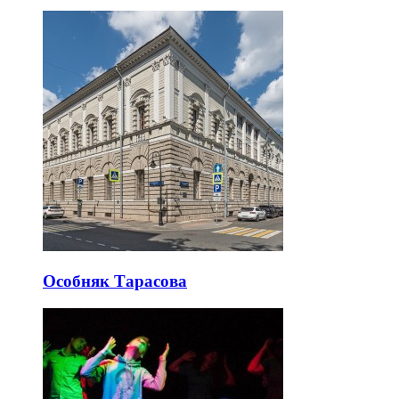
Особняк Тарасова