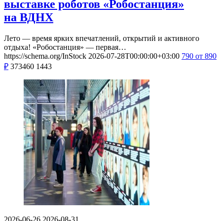
выставке роботов «Робостанция»
на ВДНХ
Лето — время ярких впечатлений, открытий и активного
отдыха! «Робостанция» — первая…
https://schema.org/InStock
2026-07-28T00:00:00+03:00
790
от 890
₽
373460
1443
2026-06-26
2026-08-31