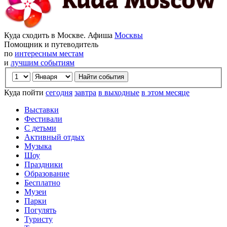
Куда сходить в Москве. Афиша
Москвы
Помощник и путеводитель
по
интересным местам
и
лучшим событиям
Куда пойти
сегодня
завтра
в выходные
в этом месяце
Выставки
Фестивали
С детьми
Активный отдых
Музыка
Шоу
Праздники
Образование
Бесплатно
Музеи
Парки
Погулять
Туристу