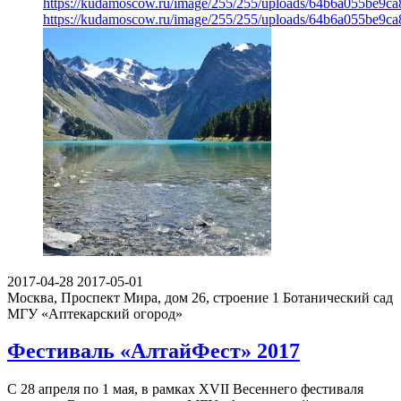
https://kudamoscow.ru/image/255/255/uploads/64b6a055be9c
https://kudamoscow.ru/image/255/255/uploads/64b6a055be9c
2017-04-28
2017-05-01
Москва, Проспект Мира, дом 26, строение 1
Ботанический сад
МГУ «Аптекарский огород»
Фестиваль «АлтайФест» 2017
С 28 апреля по 1 мая, в рамках XVII Весеннего фестиваля