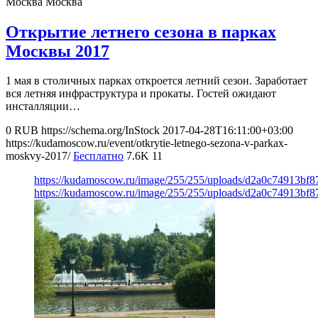
Москва
Москва
Открытие летнего сезона в парках
Москвы 2017
1 мая в столичных парках откроется летний сезон. Заработает
вся летняя инфраструктура и прокаты. Гостей ожидают
инсталляции…
0
RUB
https://schema.org/InStock
2017-04-28T16:11:00+03:00
https://kudamoscow.ru/event/otkrytie-letnego-sezona-v-parkax-
moskvy-2017/
Бесплатно
7.6K
11
https://kudamoscow.ru/image/255/255/uploads/d2a0c74913bf8
https://kudamoscow.ru/image/255/255/uploads/d2a0c74913bf8