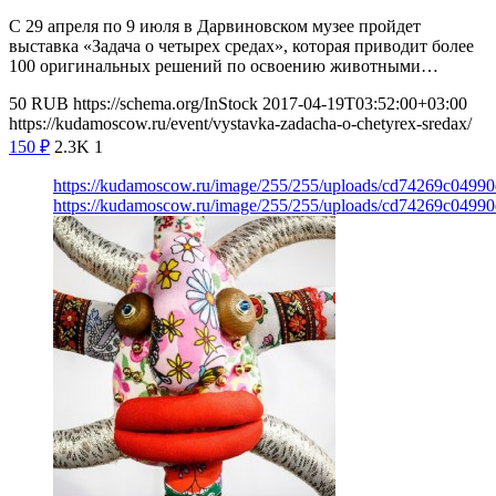
С 29 апреля по 9 июля в Дарвиновском музее пройдет
выставка «Задача о четырех средах», которая приводит более
100 оригинальных решений по освоению животными…
50
RUB
https://schema.org/InStock
2017-04-19T03:52:00+03:00
https://kudamoscow.ru/event/vystavka-zadacha-o-chetyrex-sredax/
150
₽
2.3K
1
https://kudamoscow.ru/image/255/255/uploads/cd74269c0499
https://kudamoscow.ru/image/255/255/uploads/cd74269c0499