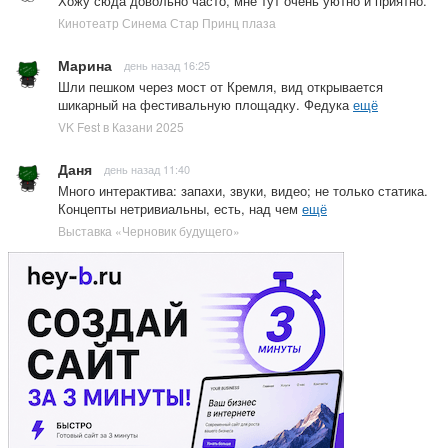
Хожу сюда довольно часто, мне тут очень уютно и приятно.
Кинотеатр Синема Стар Принц плаза
Марина
день назад 16:25
Шли пешком через мост от Кремля, вид открывается
шикарный на фестивальную площадку. Федука
ещё
VK Fest в Казани 2025
Даня
день назад 11:40
Много интерактива: запахи, звуки, видео; не только статика.
Концепты нетривиальны, есть, над чем
ещё
Выставка «Черновик будущего»