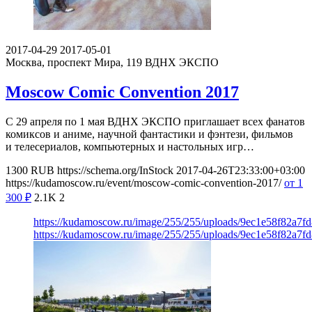
2017-04-29
2017-05-01
Москва, проспект Мира, 119
ВДНХ ЭКСПО
Moscow Comic Convention 2017
С 29 апреля по 1 мая ВДНХ ЭКСПО приглашает всех фанатов
комиксов и аниме, научной фантастики и фэнтези, фильмов
и телесериалов, компьютерных и настольных игр…
1300
RUB
https://schema.org/InStock
2017-04-26T23:33:00+03:00
https://kudamoscow.ru/event/moscow-comic-convention-2017/
от 1
300
₽
2.1K
2
https://kudamoscow.ru/image/255/255/uploads/9ec1e58f82a7
https://kudamoscow.ru/image/255/255/uploads/9ec1e58f82a7