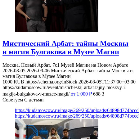
Мистический Арбат: тайны Москвы
и магия Булгакова в Музее Магии
Москва, Новый Арбат, 7с1
Музей Магии на Новом Арбате
2026-08-05
2026-09-06
Мистический Арбат: тайны Москвы и
магия Булгакова в Музее Магии
1000
RUB
https://schema.org/InStock
2026-08-05T11:37:00+03:00
https://kudamoscow.ru/event/misticheskij-arbat-tajny-moskvy-i-
magija-bulgakova-v-muzee-magii/
от 1 000
₽
688
3
Советуем С детьми
https://kudamoscow.ru/image/269/250/uploads/64898d774bc
https://kudamoscow.ru/image/269/250/uploads/64898d774bc