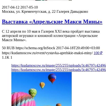
2017-04-12
2017-05-10
Москва, ул. Кременчугская, д. 22
Галерея Давыдково
Выставка «Апрельские Макси Мины»
С 12 апреля по 10 мая в Галерея XXI века пройдет выставка
авторской игрушки и книжной иллюстрации «Апрельские
Макси Мины».
50
RUB
https://schema.org/InStock
2017-04-18T20:49:00+03:00
https://kudamoscow.ru/event/vystavka-aprelskie-maksi-miny/
100
₽
1.1K
1
https://kudamoscow.ru/image/255/255/uploads/3c46797c42496
https://kudamoscow.ru/image/255/255/uploads/3c46797c42496