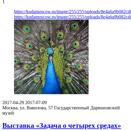
1
https://kudamoscow.ru/image/255/255/uploads/8e4a6a9b082c
https://kudamoscow.ru/image/255/255/uploads/8e4a6a9b082c
2017-04-29
2017-07-09
Москва, ул. Вавилова, 57
Государственный Дарвиновский
музей
Выставка «Задача о четырех средах»