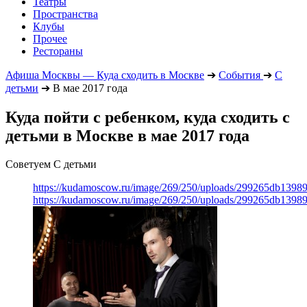
Театры
Пространства
Клубы
Прочее
Рестораны
Афиша Москвы — Куда сходить в Москве
➔
События
➔
С
детьми
➔
В мае 2017 года
Куда пойти с ребенком, куда сходить с
детьми в Москве в мае 2017 года
Советуем С детьми
https://kudamoscow.ru/image/269/250/uploads/299265db139
https://kudamoscow.ru/image/269/250/uploads/299265db139