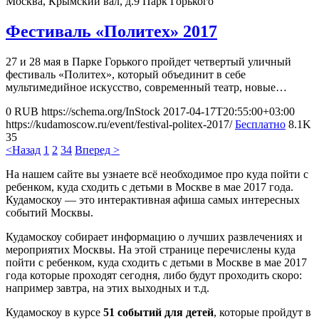
Москва, Крымский вал, д.9
Парк Горького
Фестиваль «Политех» 2017
27 и 28 мая в Парке Горького пройдет четвертый уличный
фестиваль «Политех», который объединит в себе
мультимедийное искусство, современный театр, новые…
0
RUB
https://schema.org/InStock
2017-04-17T20:55:00+03:00
https://kudamoscow.ru/event/festival-politex-2017/
Бесплатно
8.1K
35
<Назад
1
2
3
4
Вперед >
На нашем сайте вы узнаете всё необходимое про куда пойти с
ребенком, куда сходить с детьми в Москве в мае 2017 года.
Кудамоскоу — это интерактивная афиша самых интересных
событий Москвы.
Кудамоскоу собирает информацию о лучших развлечениях и
мероприятих Москвы. На этой странице перечислены куда
пойти с ребенком, куда сходить с детьми в Москве в мае 2017
года которые проходят сегодня, либо будут проходить скоро:
например завтра, на этих выходных и т.д.
Кудамоскоу в курсе
51 событий для детей
, которые пройдут в