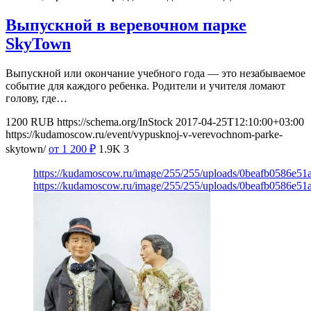
Выпускной в веревочном парке
SkyTown
Выпускной или окончание учебного года — это незабываемое
событие для каждого ребенка. Родители и учителя ломают
голову, где…
1200
RUB
https://schema.org/InStock
2017-04-25T12:10:00+03:00
https://kudamoscow.ru/event/vypusknoj-v-verevochnom-parke-
skytown/
от 1 200
₽
1.9K
3
https://kudamoscow.ru/image/255/255/uploads/0beafb0586e5
https://kudamoscow.ru/image/255/255/uploads/0beafb0586e5