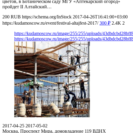
цветов, в Ботаническом саду МГУ «Аптекарский огород»
пройдет II Алтайский…
200
RUB
https://schema.org/InStock
2017-04-26T16:41:00+03:00
https://kudamoscow.ru/event/festival-altajfest-2017/
300
₽
2.4K
2
https://kudamoscow.ru/image/255/255/uploads/43dbdcbd28bf
https://kudamoscow.ru/image/255/255/uploads/43dbdcbd28bf
2017-04-25
2017-05-02
Москва, Проспект Мира, домовладение 119
ВДНХ