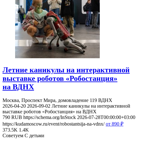
Летние каникулы на интерактивной
выставке роботов «Робостанция»
на ВДНХ
Москва, Проспект Мира, домовладение 119
ВДНХ
2026-04-20
2026-09-02
Летние каникулы на интерактивной
выставке роботов «Робостанция» на ВДНХ
790
RUB
https://schema.org/InStock
2026-07-28T00:00:00+03:00
https://kudamoscow.ru/event/robostantsija-na-vdnx/
от 890
₽
373.5K
1.4K
Советуем С детьми