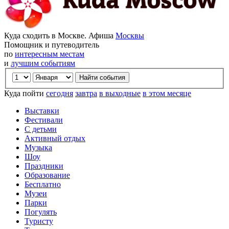
Куда сходить в Москве. Афиша
Москвы
Помощник и путеводитель
по
интересным местам
и
лучшим событиям
Куда пойти
сегодня
завтра
в выходные
в этом месяце
Выставки
Фестивали
С детьми
Активный отдых
Музыка
Шоу
Праздники
Образование
Бесплатно
Музеи
Парки
Погулять
Туристу