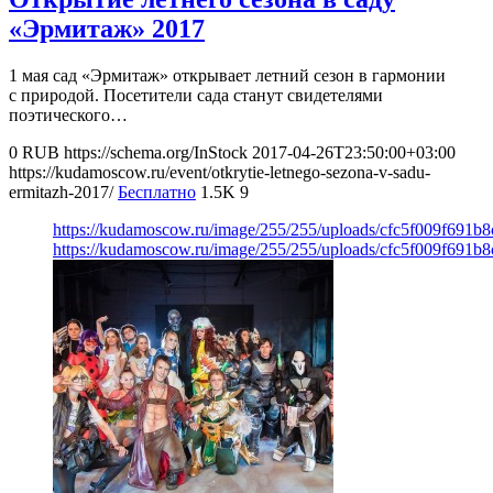
«Эрмитаж» 2017
1 мая сад «Эрмитаж» открывает летний сезон в гармонии
с природой. Посетители сада станут свидетелями
поэтического…
0
RUB
https://schema.org/InStock
2017-04-26T23:50:00+03:00
https://kudamoscow.ru/event/otkrytie-letnego-sezona-v-sadu-
ermitazh-2017/
Бесплатно
1.5K
9
https://kudamoscow.ru/image/255/255/uploads/cfc5f009f691
https://kudamoscow.ru/image/255/255/uploads/cfc5f009f691