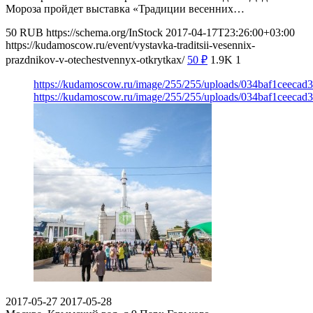
Мороза пройдет выставка «Традиции весенних…
50
RUB
https://schema.org/InStock
2017-04-17T23:26:00+03:00
https://kudamoscow.ru/event/vystavka-traditsii-vesennix-
prazdnikov-v-otechestvennyx-otkrytkax/
50
₽
1.9K
1
https://kudamoscow.ru/image/255/255/uploads/034baf1ceeca
https://kudamoscow.ru/image/255/255/uploads/034baf1ceeca
2017-05-27
2017-05-28