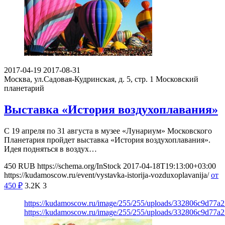
2017-04-19
2017-08-31
Москва, ул.Садовая-Кудринская, д. 5, стр. 1
Московский
планетарий
Выставка «История воздухоплавания»
С 19 апреля по 31 августа в музее «Лунариум» Московского
Планетария пройдет выставка «История воздухоплавания».
Идея подняться в воздух…
450
RUB
https://schema.org/InStock
2017-04-18T19:13:00+03:00
https://kudamoscow.ru/event/vystavka-istorija-vozduxoplavanija/
от
450
₽
3.2K
3
https://kudamoscow.ru/image/255/255/uploads/332806c9d77a
https://kudamoscow.ru/image/255/255/uploads/332806c9d77a