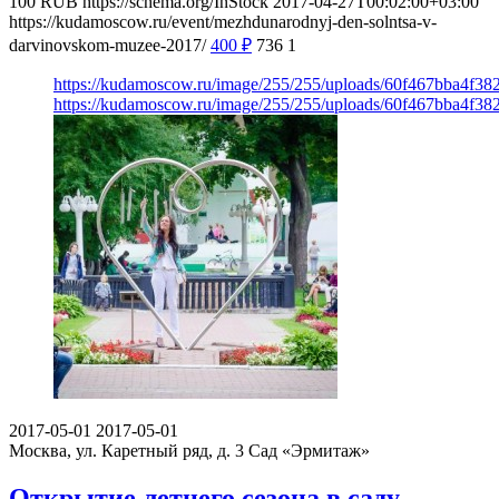
100
RUB
https://schema.org/InStock
2017-04-27T00:02:00+03:00
https://kudamoscow.ru/event/mezhdunarodnyj-den-solntsa-v-
darvinovskom-muzee-2017/
400
₽
736
1
https://kudamoscow.ru/image/255/255/uploads/60f467bba4f38
https://kudamoscow.ru/image/255/255/uploads/60f467bba4f38
2017-05-01
2017-05-01
Москва, ул. Каретный ряд, д. 3
Сад «Эрмитаж»
Открытие летнего сезона в саду