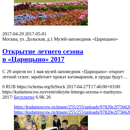
2017-04-29
2017-05-01
Москва, ул. Дольская, д.1
Музей-заповедник «Царицыно»
Открытие летнего сезона
в «Царицыно» 2017
С 29 апреля по 1 мая музей-заповедник «Царицыно» откроет
летний сезон: заработает прокат катамаранов, в пруды будут…
0
RUB
https://schema.org/InStock
2017-04-27T17:46:00+03:00
https://kudamoscow.ru/event/otkrytie-letnego-sezona-v-tsaritsyno-
2017/
Бесплатно
6.9K
26
https://kudamoscow.ru/image/255/255/uploads/97820e2f7566
https://kudamoscow.ru/image/255/255/uploads/97820e2f7566