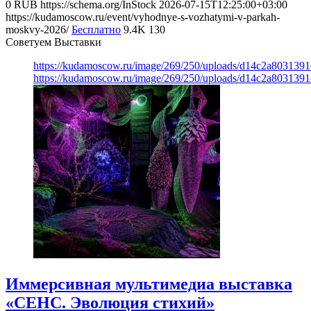
0
RUB
https://schema.org/InStock
2026-07-15T12:25:00+03:00
https://kudamoscow.ru/event/vyhodnye-s-vozhatymi-v-parkah-
moskvy-2026/
Бесплатно
9.4K
130
Советуем Выставки
https://kudamoscow.ru/image/269/250/uploads/d14c2a803139
https://kudamoscow.ru/image/269/250/uploads/d14c2a803139
Иммерсивная мультимедиа выставка
«СЕНС. Эволюция стихий»