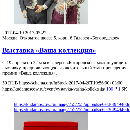
2017-04-19
2017-05-22
Москва, Открытое шоссе 5, корп. 6
Галерея «Богородское»
Выставка «Ваша коллекция»
С 19 апреля по 22 мая в галерее «Богородское» можно увидеть
выставку, представляющую заключительный этап проведения
премии «Ваша коллекция».
50
RUB
https://schema.org/InStock
2017-04-20T19:56:00+03:00
https://kudamoscow.ru/event/vystavka-vasha-kollektsija/
100
₽
1.6K
2
https://kudamoscow.ru/image/255/255/uploads/e6ef36f94940d
https://kudamoscow.ru/image/255/255/uploads/e6ef36f94940d