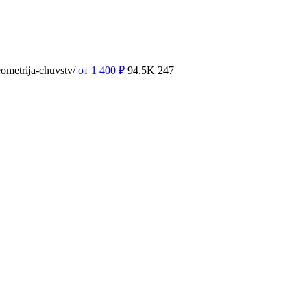
ometrija-chuvstv/
от 1 400
₽
94.5K
247