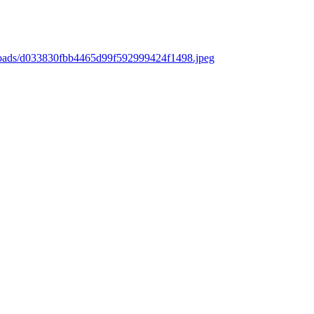
ploads/d033830fbb4465d99f592999424f1498.jpeg