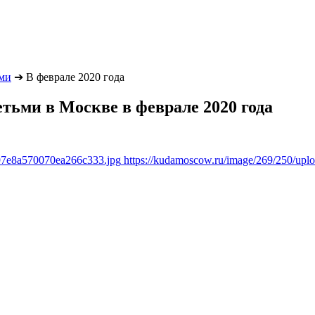
ьми
➔
В феврале 2020 года
детьми в Москве в феврале 2020 года
897e8a570070ea266c333.jpg
https://kudamoscow.ru/image/269/250/up