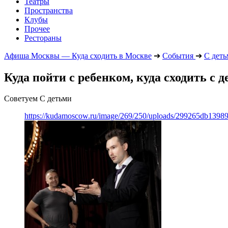
Театры
Пространства
Клубы
Прочее
Рестораны
Афиша Москвы — Куда сходить в Москве
➔
События
➔
С дет
Куда пойти с ребенком, куда сходить с 
Советуем С детьми
https://kudamoscow.ru/image/269/250/uploads/299265db139