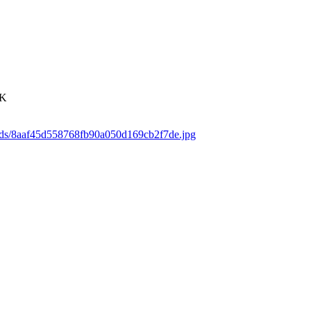
4K
oads/8aaf45d558768fb90a050d169cb2f7de.jpg