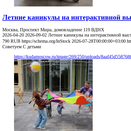
Летние каникулы на интерактивной вы
Москва, Проспект Мира, домовладение 119
ВДНХ
2026-04-20
2026-09-02
Летние каникулы на интерактивной выс
790
RUB
https://schema.org/InStock
2026-07-28T00:00:00+03:00
ht
Советуем С детьми
https://kudamoscow.ru/image/269/250/uploads/8aaf45d55876