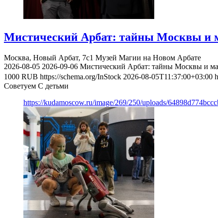
Мистический Арбат: тайны Москвы и м
Москва, Новый Арбат, 7с1
Музей Магии на Новом Арбате
2026-08-05
2026-09-06
Мистический Арбат: тайны Москвы и ма
1000
RUB
https://schema.org/InStock
2026-08-05T11:37:00+03:00
h
Советуем С детьми
https://kudamoscow.ru/image/269/250/uploads/64898d774bc