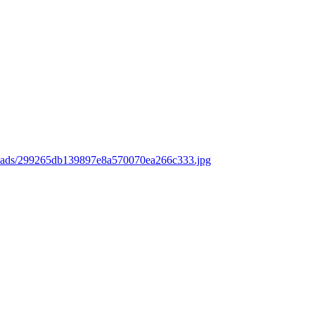
loads/299265db139897e8a570070ea266c333.jpg