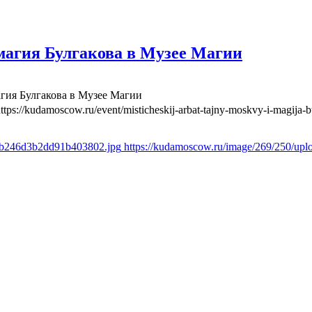
агия Булгакова в Музее Магии
гия Булгакова в Музее Магии
ttps://kudamoscow.ru/event/misticheskij-arbat-tajny-moskvy-i-magija
ccb246d3b2dd91b403802.jpg
https://kudamoscow.ru/image/269/250/u