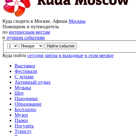
Куда сходить в Москве. Афиша
Москвы
Помощник и путеводитель
по
интересным местам
и
лучшим событиям
Куда пойти
сегодня
завтра
в выходные
в этом месяце
Выставки
Фестивали
С детьми
Активный отдых
Музыка
Шоу
Праздники
Образование
Бесплатно
Музеи
Парки
Погулять
Туристу