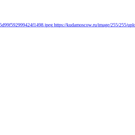
65d99f592999424f1498.jpeg
https://kudamoscow.ru/image/255/255/u