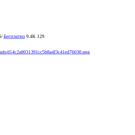
6/
Бесплатно
9.4K
129
loads/d14c2a8031391cc5b8a4f3c41ed76030.png