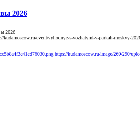
вы 2026
вы 2026
s://kudamoscow.ru/event/vyhodnye-s-vozhatymi-v-parkah-moskvy-202
1cc5b8a4f3c41ed76030.png
https://kudamoscow.ru/image/269/250/up