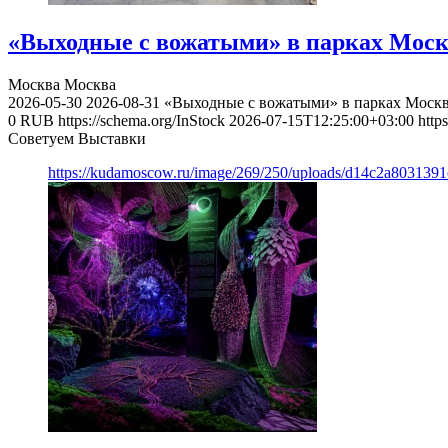
«Выходные с вожатыми» в парках Моск
Москва
Москва
2026-05-30
2026-08-31
«Выходные с вожатыми» в парках Моск
0
RUB
https://schema.org/InStock
2026-07-15T12:25:00+03:00
http
Советуем Выставки
https://kudamoscow.ru/image/269/250/uploads/d14c2a803139