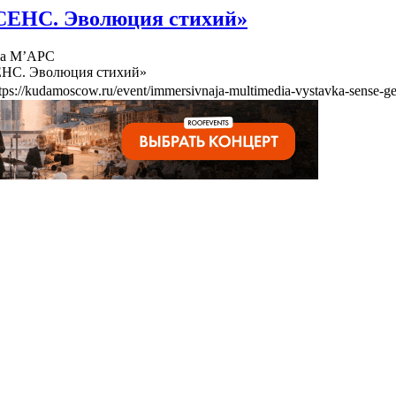
СЕНС. Эволюция стихий»
ва М’АРС
ЕНС. Эволюция стихий»
tps://kudamoscow.ru/event/immersivnaja-multimedia-vystavka-sense-ge