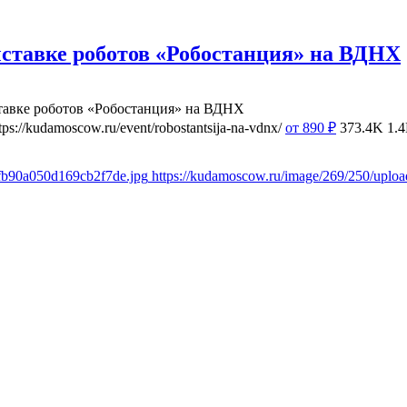
ставке роботов «Робостанция» на ВДНХ
тавке роботов «Робостанция» на ВДНХ
tps://kudamoscow.ru/event/robostantsija-na-vdnx/
от 890
₽
373.4K
1.
8fb90a050d169cb2f7de.jpg
https://kudamoscow.ru/image/269/250/upl