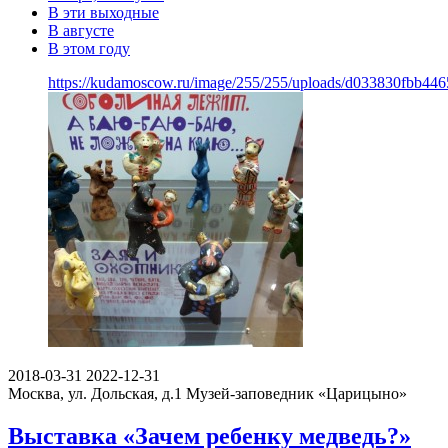
В эти выходные
В августе
В этом году
https://kudamoscow.ru/image/255/255/uploads/d033830fbb44
2018-03-31
2022-12-31
Москва, ул. Дольская, д.1
Музей-заповедник «Царицыно»
Выставка «Зачем ребенку медведь?»