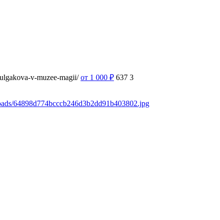
-bulgakova-v-muzee-magii/
от 1 000
₽
637
3
ploads/64898d774bcccb246d3b2dd91b403802.jpg