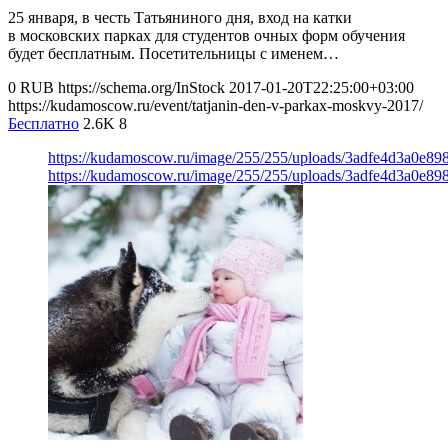
25 января, в честь Татьяниного дня, вход на катки
в московских парках для студентов очных форм обучения
будет бесплатным. Посетительницы с именем…
0
RUB
https://schema.org/InStock
2017-01-20T22:25:00+03:00
https://kudamoscow.ru/event/tatjanin-den-v-parkax-moskvy-2017/
Бесплатно
2.6K
8
https://kudamoscow.ru/image/255/255/uploads/3adfe4d3a0e8
https://kudamoscow.ru/image/255/255/uploads/3adfe4d3a0e8