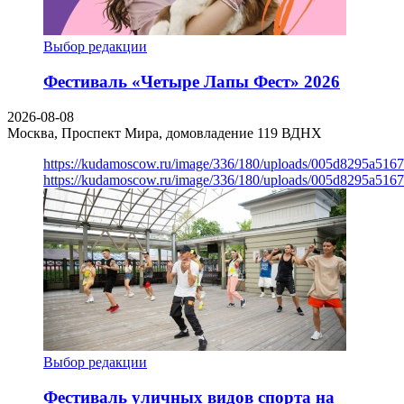
Выбор редакции
Фестиваль «Четыре Лапы Фест» 2026
2026-08-08
Москва, Проспект Мира, домовладение 119
ВДНХ
https://kudamoscow.ru/image/336/180/uploads/005d8295a516
https://kudamoscow.ru/image/336/180/uploads/005d8295a516
Выбор редакции
Фестиваль уличных видов спорта на