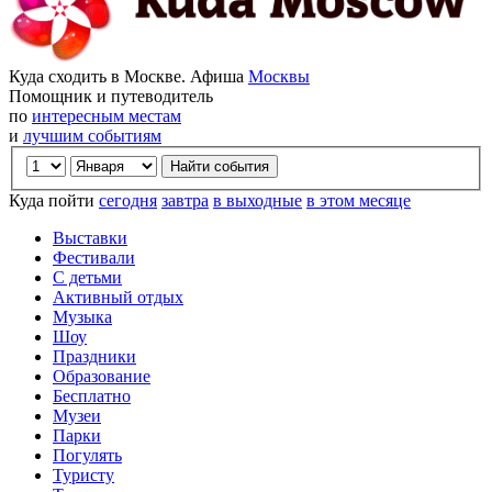
Куда сходить в Москве. Афиша
Москвы
Помощник и путеводитель
по
интересным местам
и
лучшим событиям
Куда пойти
сегодня
завтра
в выходные
в этом месяце
Выставки
Фестивали
С детьми
Активный отдых
Музыка
Шоу
Праздники
Образование
Бесплатно
Музеи
Парки
Погулять
Туристу