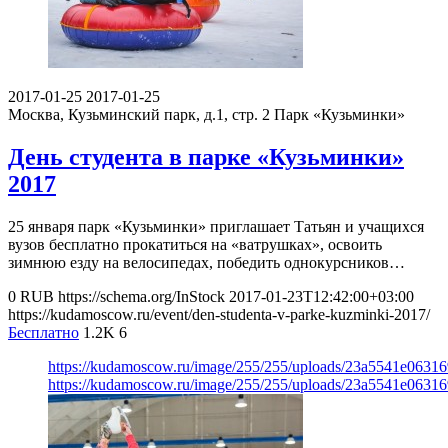
2017-01-25
2017-01-25
Москва, Кузьминский парк, д.1, стр. 2
Парк «Кузьминки»
День студента в парке «Кузьминки»
2017
25 января парк «Кузьминки» приглашает Татьян и учащихся
вузов бесплатно прокатиться на «ватрушках», освоить
зимнюю езду на велосипедах, победить однокурсников…
0
RUB
https://schema.org/InStock
2017-01-23T12:42:00+03:00
https://kudamoscow.ru/event/den-studenta-v-parke-kuzminki-2017/
Бесплатно
1.2K
6
https://kudamoscow.ru/image/255/255/uploads/23a5541e0631
https://kudamoscow.ru/image/255/255/uploads/23a5541e0631