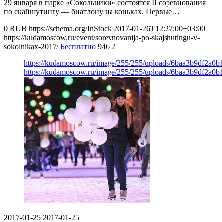
29 января в парке «Сокольники» состоятся II соревнования
по скайшутингу — биатлону на коньках. Первые…
0
RUB
https://schema.org/InStock
2017-01-26T12:27:00+03:00
https://kudamoscow.ru/event/sorevnovanija-po-skajshutingu-v-
sokolnikax-2017/
Бесплатно
946
2
https://kudamoscow.ru/image/255/255/uploads/6baa3b9df2a0
https://kudamoscow.ru/image/255/255/uploads/6baa3b9df2a0
2017-01-25
2017-01-25