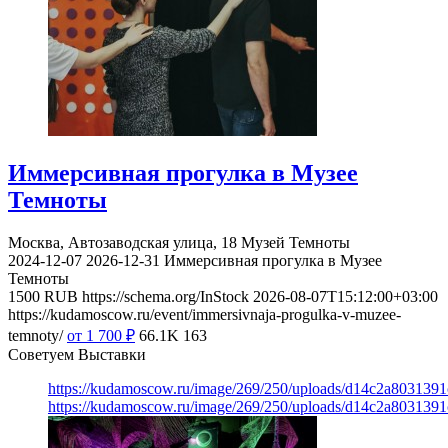
Иммерсивная прогулка в Музее
Темноты
Москва, Автозаводская улица, 18
Музей Темноты
2024-12-07
2026-12-31
Иммерсивная прогулка в Музее
Темноты
1500
RUB
https://schema.org/InStock
2026-08-07T15:12:00+03:00
https://kudamoscow.ru/event/immersivnaja-progulka-v-muzee-
temnoty/
от 1 700
₽
66.1K
163
Советуем Выставки
https://kudamoscow.ru/image/269/250/uploads/d14c2a803139
https://kudamoscow.ru/image/269/250/uploads/d14c2a803139