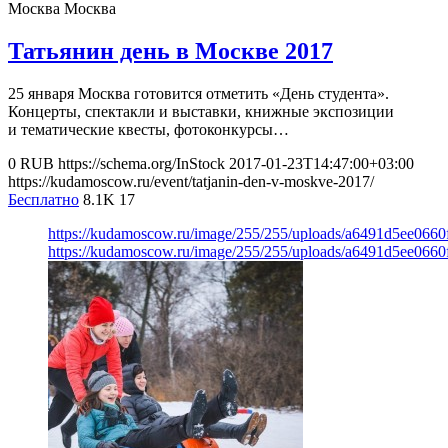
Москва
Москва
Татьянин день в Москве 2017
25 января Москва готовится отметить «День студента».
Концерты, спектакли и выставки, книжные экспозиции
и тематические квесты, фотоконкурсы…
0
RUB
https://schema.org/InStock
2017-01-23T14:47:00+03:00
https://kudamoscow.ru/event/tatjanin-den-v-moskve-2017/
Бесплатно
8.1K
17
https://kudamoscow.ru/image/255/255/uploads/a6491d5ee0660
https://kudamoscow.ru/image/255/255/uploads/a6491d5ee0660