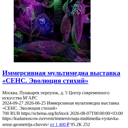
Иммерсивная мультимедиа выставка
«СЕНС. Эволюция стихий»
Москва, Пушкарев переулок, д. 5
Центр современного
искусства М’АРС
2024-09-27
2026-06-25
Иммерсивная мультимедиа выставка
«СЕНС. Эволюция стихий»
700
RUB
https://schema.org/InStock
2026-08-07T00:00:00+03:00
https://kudamoscow.ru/event/immersivnaja-multimedia-vystavka-
sense-geometrija-chuvstv/
от 1 400
₽
95.2K
252