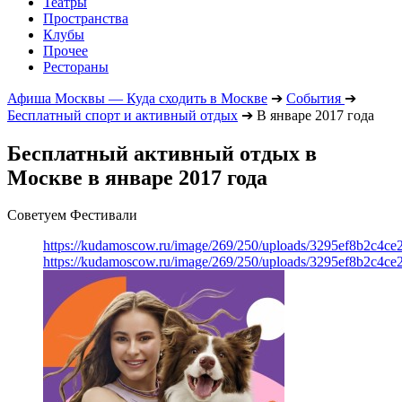
Театры
Пространства
Клубы
Прочее
Рестораны
Афиша Москвы — Куда сходить в Москве
➔
События
➔
Бесплатный спорт и активный отдых
➔
В январе 2017 года
Бесплатный активный отдых в
Москве в январе 2017 года
Советуем Фестивали
https://kudamoscow.ru/image/269/250/uploads/3295ef8b2c4ce
https://kudamoscow.ru/image/269/250/uploads/3295ef8b2c4ce