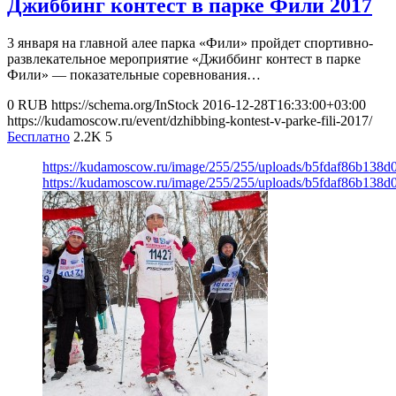
Джиббинг контест в парке Фили 2017
3 января на главной алее парка «Фили» пройдет спортивно-
развлекательное мероприятие «Джиббинг контест в парке
Фили» — показательные соревнования…
0
RUB
https://schema.org/InStock
2016-12-28T16:33:00+03:00
https://kudamoscow.ru/event/dzhibbing-kontest-v-parke-fili-2017/
Бесплатно
2.2K
5
https://kudamoscow.ru/image/255/255/uploads/b5fdaf86b138
https://kudamoscow.ru/image/255/255/uploads/b5fdaf86b138