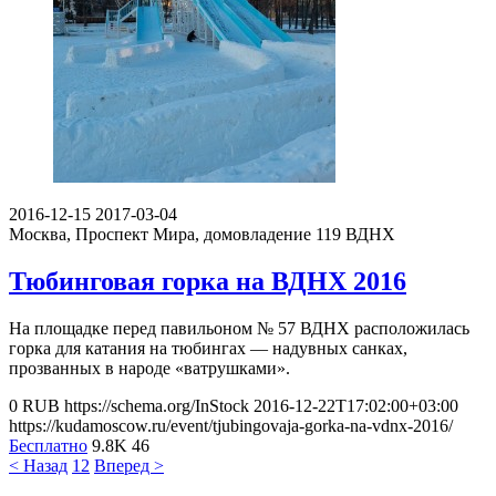
2016-12-15
2017-03-04
Москва, Проспект Мира, домовладение 119
ВДНХ
Тюбинговая горка на ВДНХ 2016
На площадке перед павильоном № 57 ВДНХ расположилась
горка для катания на тюбингах — надувных санках,
прозванных в народе «ватрушками».
0
RUB
https://schema.org/InStock
2016-12-22T17:02:00+03:00
https://kudamoscow.ru/event/tjubingovaja-gorka-na-vdnx-2016/
Бесплатно
9.8K
46
< Назад
1
2
Вперед >