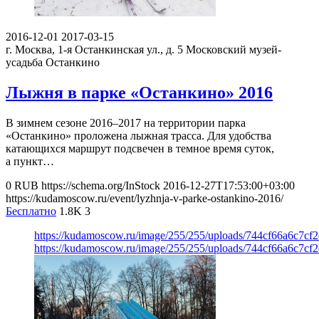
2016-12-01
2017-03-15
г. Москва, 1-я Останкинская ул., д. 5
Московский музей-
усадьба Останкино
Лыжня в парке «Останкино» 2016
В зимнем сезоне 2016–2017 на территории парка
«Останкино» проложена лыжная трасса. Для удобства
катающихся маршрут подсвечен в темное время суток,
а пункт…
0
RUB
https://schema.org/InStock
2016-12-27T17:53:00+03:00
https://kudamoscow.ru/event/lyzhnja-v-parke-ostankino-2016/
Бесплатно
1.8K
3
https://kudamoscow.ru/image/255/255/uploads/744cf66a6c7cf
https://kudamoscow.ru/image/255/255/uploads/744cf66a6c7cf