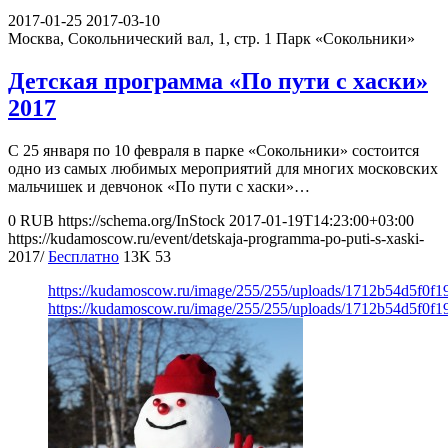
2017-01-25
2017-03-10
Москва, Сокольнический вал, 1, стр. 1
Парк «Сокольники»
Детская программа «По пути с хаски»
2017
С 25 января по 10 февраля в парке «Сокольники» состоится
одно из самых любимых мероприятий для многих московских
мальчишек и девчонок «По пути с хаски»…
0
RUB
https://schema.org/InStock
2017-01-19T14:23:00+03:00
https://kudamoscow.ru/event/detskaja-programma-po-puti-s-xaski-
2017/
Бесплатно
13K
53
https://kudamoscow.ru/image/255/255/uploads/1712b54d5f0f
https://kudamoscow.ru/image/255/255/uploads/1712b54d5f0f