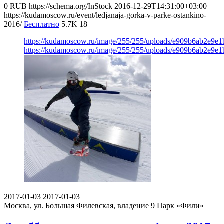
0
RUB
https://schema.org/InStock
2016-12-29T14:31:00+03:00
https://kudamoscow.ru/event/ledjanaja-gorka-v-parke-ostankino-
2016/
Бесплатно
5.7K
18
https://kudamoscow.ru/image/255/255/uploads/e909b6ab2e9e
https://kudamoscow.ru/image/255/255/uploads/e909b6ab2e9e
2017-01-03
2017-01-03
Москва, ул. Большая Филевская, владение 9
Парк «Фили»