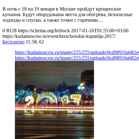
В ночь с 18 на 19 января в Москве пройдут крещенские
купания. Будут оборудованы места для обогрева, безопасные
подходы и спуски, а также точки с горячими…
0
RUB
https://schema.org/InStock
2017-01-16T01:55:00+03:00
https://kudamoscow.ru/event/kreschenskie-kupanija-2017/
Бесплатно
11.5K
62
https://kudamoscow.ru/image/255/255/uploads/0cd98916a68
https://kudamoscow.ru/image/255/255/uploads/0cd98916a68