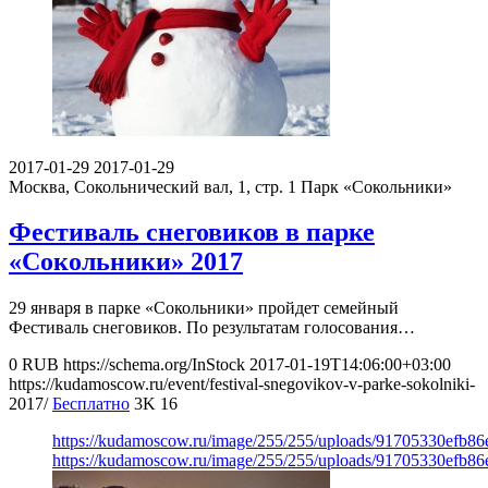
2017-01-29
2017-01-29
Москва, Сокольнический вал, 1, стр. 1
Парк «Сокольники»
Фестиваль снеговиков в парке
«Сокольники» 2017
29 января в парке «Сокольники» пройдет семейный
Фестиваль снеговиков. По результатам голосования…
0
RUB
https://schema.org/InStock
2017-01-19T14:06:00+03:00
https://kudamoscow.ru/event/festival-snegovikov-v-parke-sokolniki-
2017/
Бесплатно
3K
16
https://kudamoscow.ru/image/255/255/uploads/91705330efb8
https://kudamoscow.ru/image/255/255/uploads/91705330efb8