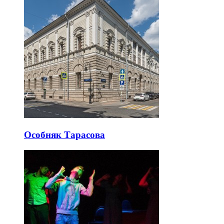
Особняк Тарасова