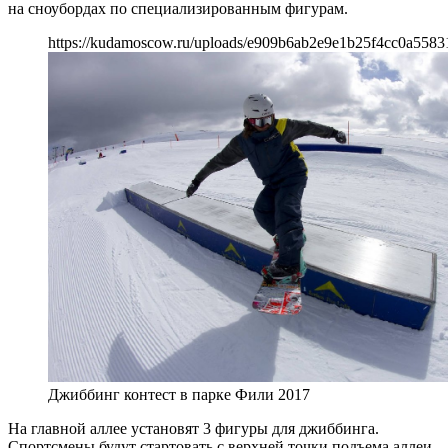
на сноубордах по специализированным фигурам.
https://kudamoscow.ru/uploads/e909b6ab2e9e1b25f4cc0a5583
Джиббинг контест в парке Фили 2017
На главной аллее установят 3 фигуры для джиббинга.
Спортсмены будут стартовать с верхней точки подъема аллеи,