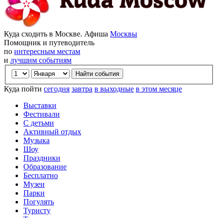
Куда сходить в Москве. Афиша
Москвы
Помощник и путеводитель
по
интересным местам
и
лучшим событиям
Куда пойти
сегодня
завтра
в выходные
в этом месяце
Выставки
Фестивали
С детьми
Активный отдых
Музыка
Шоу
Праздники
Образование
Бесплатно
Музеи
Парки
Погулять
Туристу