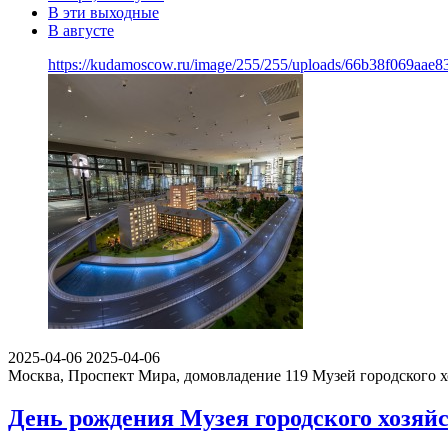
В эти выходные
В августе
https://kudamoscow.ru/image/255/255/uploads/66b38f069aae8
2025-04-06
2025-04-06
Москва, Проспект Мира, домовладение 119
Музей городского 
День рождения Музея городского хозяй