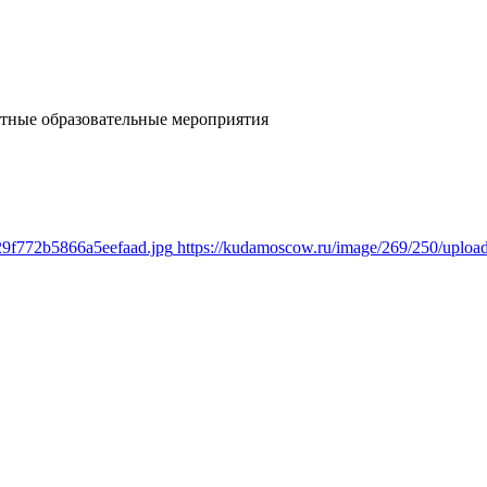
тные образовательные мероприятия
29f772b5866a5eefaad.jpg
https://kudamoscow.ru/image/269/250/uplo