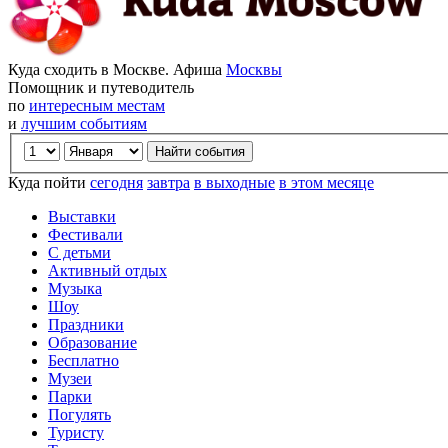
Куда сходить в Москве. Афиша
Москвы
Помощник и путеводитель
по
интересным местам
и
лучшим событиям
Куда пойти
сегодня
завтра
в выходные
в этом месяце
Выставки
Фестивали
С детьми
Активный отдых
Музыка
Шоу
Праздники
Образование
Бесплатно
Музеи
Парки
Погулять
Туристу