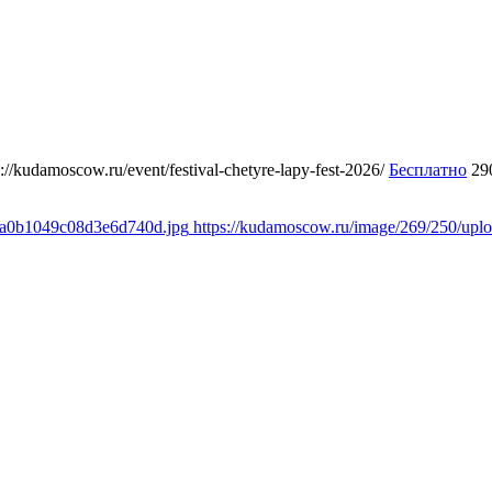
s://kudamoscow.ru/event/festival-chetyre-lapy-fest-2026/
Бесплатно
29
a8a0b1049c08d3e6d740d.jpg
https://kudamoscow.ru/image/269/250/up