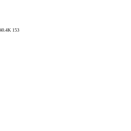
40.4K
153