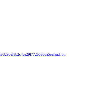
ads/3295ef8b2c4ce29f772b5866a5eefaad.jpg