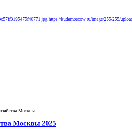
3c57ff3195475f40771.jpg
https://kudamoscow.ru/image/255/255/uplo
хозяйства Москвы
ства Москвы 2025