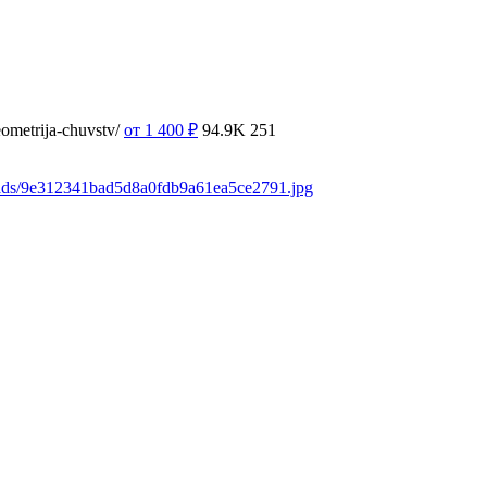
ometrija-chuvstv/
от 1 400
₽
94.9K
251
oads/9e312341bad5d8a0fdb9a61ea5ce2791.jpg