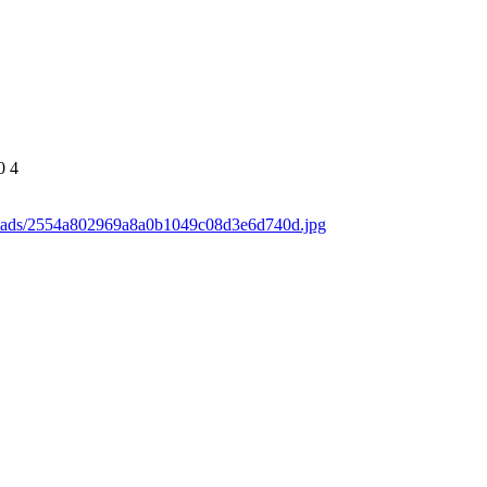
0
4
loads/2554a802969a8a0b1049c08d3e6d740d.jpg