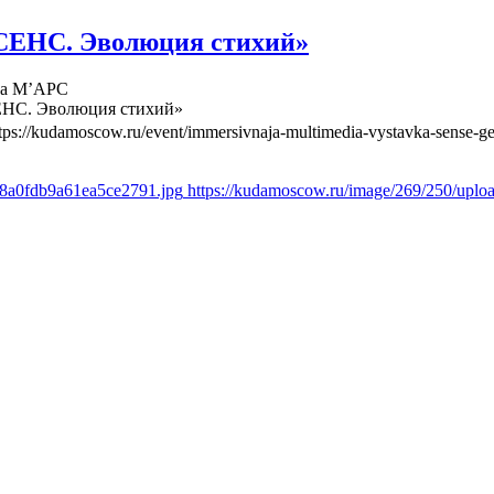
СЕНС. Эволюция стихий»
ва М’АРС
ЕНС. Эволюция стихий»
tps://kudamoscow.ru/event/immersivnaja-multimedia-vystavka-sense-ge
d8a0fdb9a61ea5ce2791.jpg
https://kudamoscow.ru/image/269/250/upl