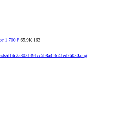
от 1 700
₽
65.9K
163
loads/d14c2a8031391cc5b8a4f3c41ed76030.png