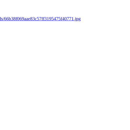
ads/66b38f069aae83c57ff3195475f40771.jpg