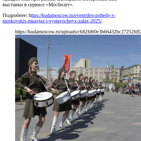
выставки в сервисе «Мосбилет».
Подробнее: h
ttps://kudamoscow.ru/event/den-pobedy-v-
moskovskix-muzejax-i-vystavochnyx-zalax-2025/
.
https://kudamoscow.ru/uploads/cb82fd60e3b66432bc27252fdf