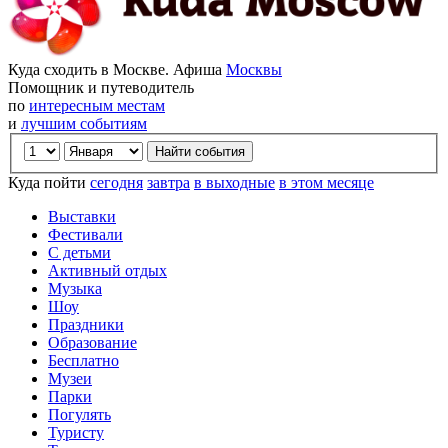
Куда сходить в Москве. Афиша
Москвы
Помощник и путеводитель
по
интересным местам
и
лучшим событиям
Куда пойти
сегодня
завтра
в выходные
в этом месяце
Выставки
Фестивали
С детьми
Активный отдых
Музыка
Шоу
Праздники
Образование
Бесплатно
Музеи
Парки
Погулять
Туристу