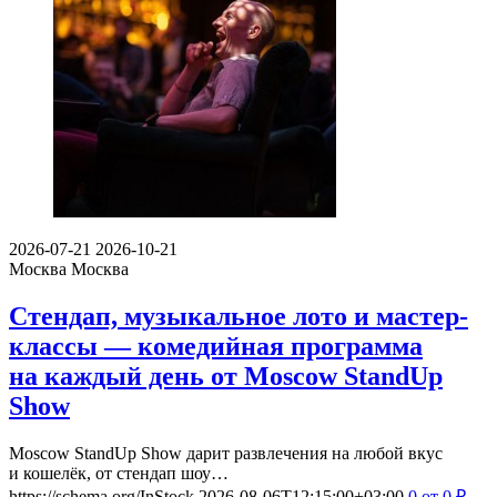
2026-07-21
2026-10-21
Москва
Москва
Стендап, музыкальное лото и мастер-
классы — комедийная программа
на каждый день от Moscow StandUp
Show
Moscow StandUp Show дарит развлечения на любой вкус
и кошелёк, от стендап шоу…
https://schema.org/InStock
2026-08-06T12:15:00+03:00
0
от 0
₽