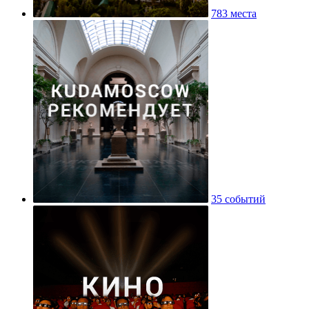
783 места
35 событий