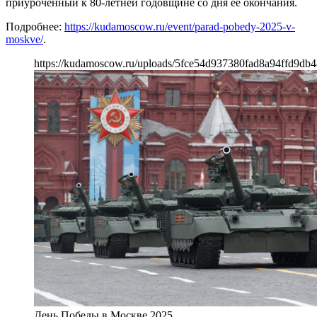
приуроченный к 80-летней годовщине со дня ее окончания.
Подробнее:
https://kudamoscow.ru/event/parad-pobedy-2025-v-
moskve/
.
https://kudamoscow.ru/uploads/5fce54d937380fad8a94ffd9db4
День Победы в Москве 2025