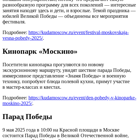
разнообразную программу для всех поколений — интересные
занятия находят здесь и дети, и взрослые. Темой праздника —
юбилей Великой Победы — объединены все мероприятия
фестиваля.
Подробнее:
https://kudamoscow.ru/event/festival-moskovskaja-
vesna-pobedy-2025/
.
Кинопарк «Москино»
Посетители кинопарка прогуляются по новому
экскурсионному маршруту, увидят шествие парада Победы,
иммерсивное представление «Знамя Победы» и военную
технику, попробуют блюда полевой кухни, примут участие
в мастер-классах и квестах.
Подробнее:
https://kudamoscow.ru/event/den-pobedy-v-kinoparke-
moskino-2025/
.
Парад Победы
9 мая 2025 года в 10:00 на Красной площади в Москве
состоится Парад Победы в Великой Отечественной войне,