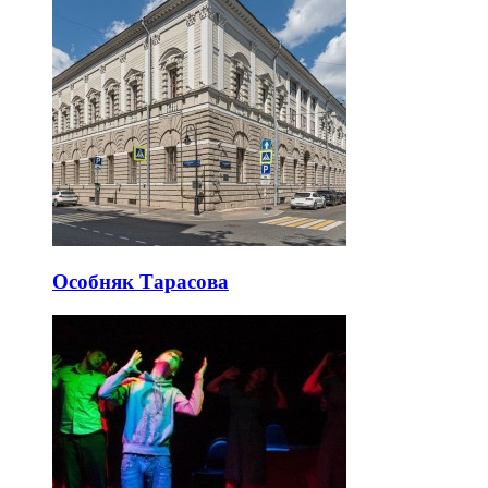
Особняк Тарасова