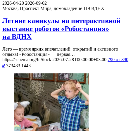
2026-04-20
2026-09-02
Москва, Проспект Мира, домовладение 119
ВДНХ
Летние каникулы на интерактивной
выставке роботов «Робостанция»
на ВДНХ
Лето — время ярких впечатлений, открытий и активного
отдыха! «Робостанция» — первая…
https://schema.org/InStock
2026-07-28T00:00:00+03:00
790
от 890
₽
373433
1443