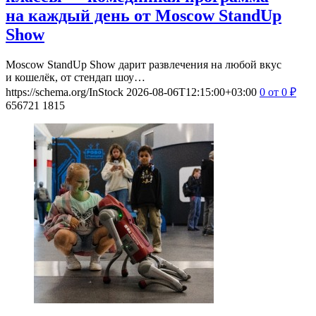
на каждый день от Moscow StandUp
Show
Moscow StandUp Show дарит развлечения на любой вкус
и кошелёк, от стендап шоу…
https://schema.org/InStock
2026-08-06T12:15:00+03:00
0
от 0
₽
656721
1815