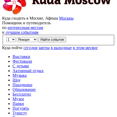
Куда сходить в Москве. Афиша
Москвы
Помощник и путеводитель
по
интересным местам
и
лучшим событиям
Куда пойти
сегодня
завтра
в выходные
в этом месяце
Выставки
Фестивали
С детьми
Активный отдых
Музыка
Шоу
Праздники
Образование
Бесплатно
Музеи
Парки
Погулять
Туристу