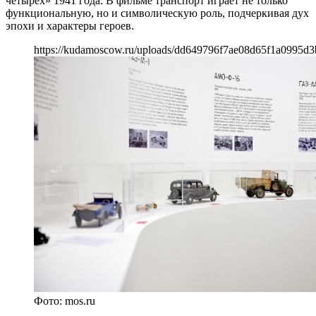
четырех» 1941 года. В фильме транспорт играет не только
функциональную, но и символическую роль, подчеркивая дух
эпохи и характеры героев.
https://kudamoscow.ru/uploads/dd649796f7ae08d65f1a0995d3
Фото: mos.ru