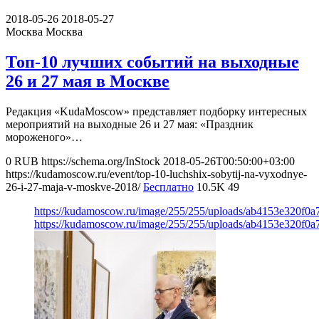
2018-05-26
2018-05-27
Москва
Москва
Топ-10 лучших событий на выходные
26 и 27 мая в Москве
Редакция «KudaMoscow» представляет подборку интересных
мероприятий на выходные 26 и 27 мая: «Праздник
мороженого»…
0
RUB
https://schema.org/InStock
2018-05-26T00:50:00+03:00
https://kudamoscow.ru/event/top-10-luchshix-sobytij-na-vyxodnye-
26-i-27-maja-v-moskve-2018/
Бесплатно
10.5K
49
https://kudamoscow.ru/image/255/255/uploads/ab4153e320f0
https://kudamoscow.ru/image/255/255/uploads/ab4153e320f0