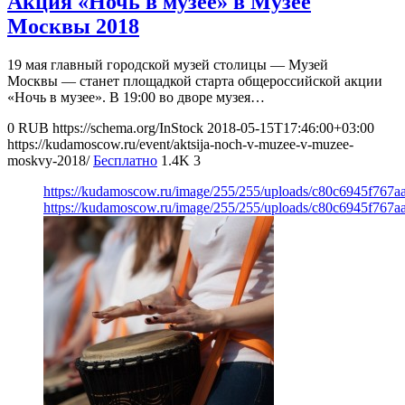
Акция «Ночь в музее» в Музее
Москвы 2018
19 мая главный городской музей столицы — Музей
Москвы — станет площадкой старта общероссийской акции
«Ночь в музее». В 19:00 во дворе музея…
0
RUB
https://schema.org/InStock
2018-05-15T17:46:00+03:00
https://kudamoscow.ru/event/aktsija-noch-v-muzee-v-muzee-
moskvy-2018/
Бесплатно
1.4K
3
https://kudamoscow.ru/image/255/255/uploads/c80c6945f767
https://kudamoscow.ru/image/255/255/uploads/c80c6945f767