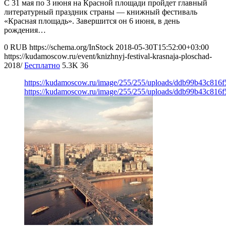
С 31 мая по 3 июня на Красной площади пройдет главный
литературный праздник страны — книжный фестиваль
«Красная площадь». Завершится он 6 июня, в день
рождения…
0
RUB
https://schema.org/InStock
2018-05-30T15:52:00+03:00
https://kudamoscow.ru/event/knizhnyj-festival-krasnaja-ploschad-
2018/
Бесплатно
5.3K
36
https://kudamoscow.ru/image/255/255/uploads/ddb99b43c816
https://kudamoscow.ru/image/255/255/uploads/ddb99b43c816