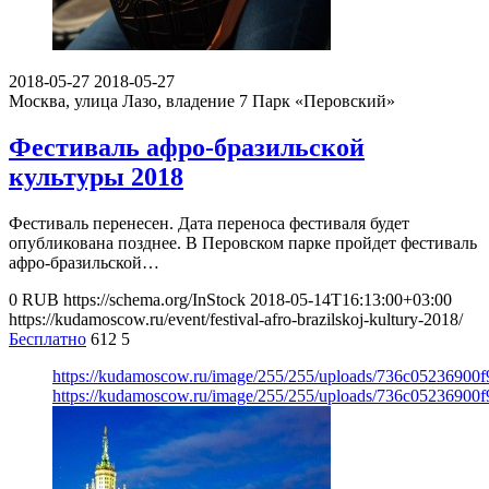
2018-05-27
2018-05-27
Москва, улица Лазо, владение 7
Парк «Перовский»
Фестиваль афро-бразильской
культуры 2018
Фестиваль перенесен. Дата переноса фестиваля будет
опубликована позднее. В Перовском парке пройдет фестиваль
афро-бразильской…
0
RUB
https://schema.org/InStock
2018-05-14T16:13:00+03:00
https://kudamoscow.ru/event/festival-afro-brazilskoj-kultury-2018/
Бесплатно
612
5
https://kudamoscow.ru/image/255/255/uploads/736c05236900
https://kudamoscow.ru/image/255/255/uploads/736c05236900