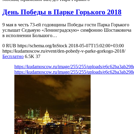
День Победы в Парке Горького 2018
9 мая в честь 73-ей годовщины Победы гости Парка Горького
услышат Седьмую «Ленинградскую» симфонию Шостаковича
в исполнении Большого…
0
RUB
https://schema.org/InStock
2018-05-07T15:02:00+03:00
https://kudamoscow.ru/event/den-pobedy-v-parke-gorkogo-2018/
Бесплатно
6.5K
37
https://kudamoscow.ru/image/255/255/uploads/e6c62ba3ab29
https://kudamoscow.ru/image/255/255/uploads/e6c62ba3ab29