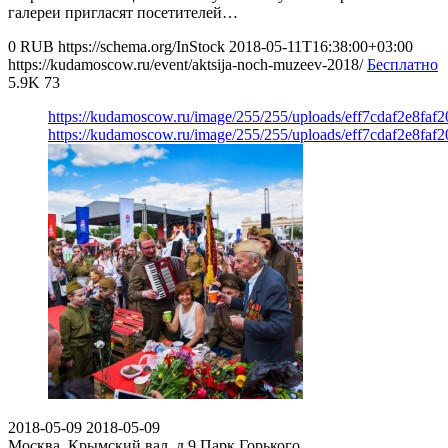
галереи пригласят посетителей…
0
RUB
https://schema.org/InStock
2018-05-11T16:38:00+03:00
https://kudamoscow.ru/event/aktsija-noch-muzeev-2018/
Бесплатно
5.9K
73
https://kudamoscow.ru/image/255/255/uploads/eff7cdaf2e8faf
https://kudamoscow.ru/image/255/255/uploads/eff7cdaf2e8faf
2018-05-09
2018-05-09
Москва, Крымский вал, д.9
Парк Горького