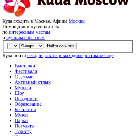
Куда сходить в Москве. Афиша
Москвы
Помощник и путеводитель
по
интересным местам
и
лучшим событиям
Куда пойти
сегодня
завтра
в выходные
в этом месяце
Выставки
Фестивали
С детьми
Активный отдых
Музыка
Шоу
Праздники
Образование
Бесплатно
Музеи
Парки
Погулять
Туристу