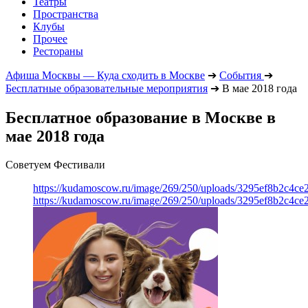
Театры
Пространства
Клубы
Прочее
Рестораны
Афиша Москвы — Куда сходить в Москве
➔
События
➔
Бесплатные образовательные мероприятия
➔
В мае 2018 года
Бесплатное образование в Москве в
мае 2018 года
Советуем Фестивали
https://kudamoscow.ru/image/269/250/uploads/3295ef8b2c4ce
https://kudamoscow.ru/image/269/250/uploads/3295ef8b2c4ce