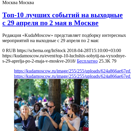
Москва
Москва
Топ-10 лучших событий на выходные
с 29 апреля по 2 мая в Москве
Редакция «KudaMoscow» представляет подборку интересных
мероприятий на выходные с 29 апреля по 2 мая:
0
RUB
https://schema.org/InStock
2018-04-28T15:10:00+03:00
https://kudamoscow.ru/event/top-10-luchshix-sobytij-na-vyxodnye-
s-29-aprelja-po-2-maja-v-moskve-2018/
Бесплатно
25.3K
79
https://kudamoscow.ru/image/255/255/uploads/624a866ae67e
https://kudamoscow.ru/image/255/255/uploads/624a866ae67e