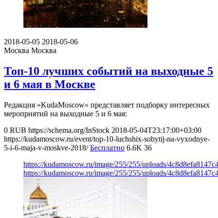
2018-05-05
2018-05-06
Москва
Москва
Топ-10 лучших событий на выходные 5
и 6 мая в Москве
Редакция «KudaMoscow» представляет подборку интересных
мероприятий на выходные 5 и 6 мая:
0
RUB
https://schema.org/InStock
2018-05-04T23:17:00+03:00
https://kudamoscow.ru/event/top-10-luchshix-sobytij-na-vyxodnye-
5-i-6-maja-v-moskve-2018/
Бесплатно
6.6K
36
https://kudamoscow.ru/image/255/255/uploads/4c8d8efa8147
https://kudamoscow.ru/image/255/255/uploads/4c8d8efa8147