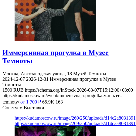
Иммерсивная прогулка в Музее
Темноты
Москва, Автозаводская улица, 18
Музей Темноты
2024-12-07
2026-12-31
Иммерсивная прогулка в Музее
Темноты
1500
RUB
https://schema.org/InStock
2026-08-07T15:12:00+03:00
https://kudamoscow.ru/event/immersivnaja-progulka-v-muzee-
temnoty/
от 1 700
₽
65.9K
163
Советуем Выставки
https://kudamoscow.ru/image/269/250/uploads/d14c2a803139
https://kudamoscow.ru/image/269/250/uploads/d14c2a803139