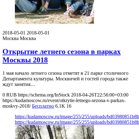
2018-05-01
2018-05-01
Москва
Москва
Открытие летнего сезона в парках
Москвы 2018
1 мая начало летнего сезона отметят в 21 парке столичного
Департамента культуры. Москвичей и гостей города также
ждут занятия…
0
RUB
https://schema.org/InStock
2018-04-26T22:56:00+03:00
https://kudamoscow.ru/event/otkrytie-letnego-sezona-v-parkax-
moskvy-2018/
Бесплатно
6.1K
16
https://kudamoscow.ru/image/255/255/uploads/bd03980851b
https://kudamoscow.ru/image/255/255/uploads/bd03980851b