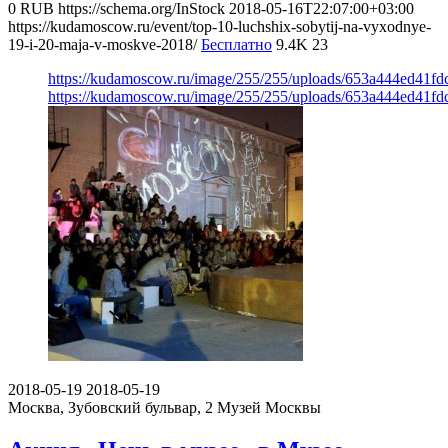
0
RUB
https://schema.org/InStock
2018-05-16T22:07:00+03:00
https://kudamoscow.ru/event/top-10-luchshix-sobytij-na-vyxodnye-
19-i-20-maja-v-moskve-2018/
Бесплатно
9.4K
23
https://kudamoscow.ru/image/255/255/uploads/653a444ed41f
https://kudamoscow.ru/image/255/255/uploads/653a444ed41f
2018-05-19
2018-05-19
Москва, Зубовский бульвар, 2
Музей Москвы