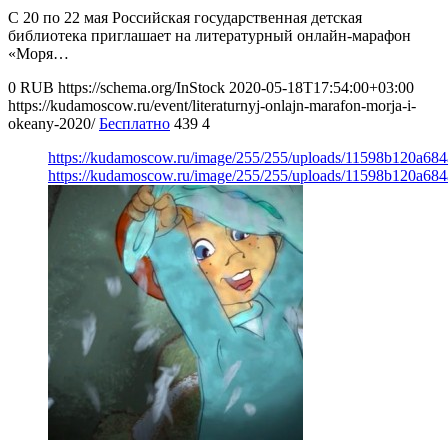
С 20 по 22 мая Российская государственная детская
библиотека приглашает на литературный онлайн-марафон
«Моря…
0
RUB
https://schema.org/InStock
2020-05-18T17:54:00+03:00
https://kudamoscow.ru/event/literaturnyj-onlajn-marafon-morja-i-
okeany-2020/
Бесплатно
439
4
https://kudamoscow.ru/image/255/255/uploads/11598b120a68
https://kudamoscow.ru/image/255/255/uploads/11598b120a68