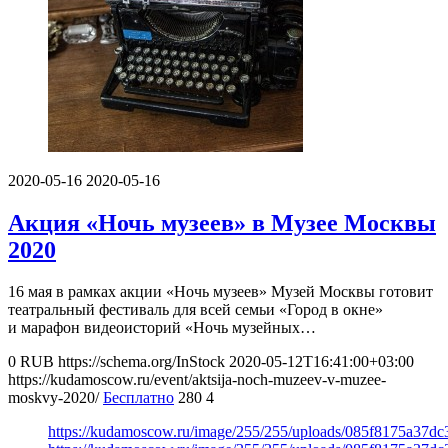
2020-05-16
2020-05-16
Акция «Ночь музеев» в Музее Москвы
2020
16 мая в рамках акции «Ночь музеев» Музей Москвы готовит
театральный фестиваль для всей семьи «Город в окне»
и марафон видеоисторий «Ночь музейных…
0
RUB
https://schema.org/InStock
2020-05-12T16:41:00+03:00
https://kudamoscow.ru/event/aktsija-noch-muzeev-v-muzee-
moskvy-2020/
Бесплатно
280
4
https://kudamoscow.ru/image/255/255/uploads/085f8175a37d