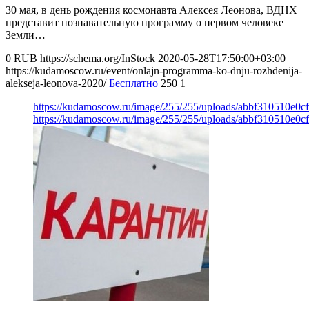
30 мая, в день рождения космонавта Алексея Леонова, ВДНХ
представит познавательную программу о первом человеке
Земли…
0
RUB
https://schema.org/InStock
2020-05-28T17:50:00+03:00
https://kudamoscow.ru/event/onlajn-programma-ko-dnju-rozhdenija-
alekseja-leonova-2020/
Бесплатно
250
1
https://kudamoscow.ru/image/255/255/uploads/abbf310510e0c
https://kudamoscow.ru/image/255/255/uploads/abbf310510e0c