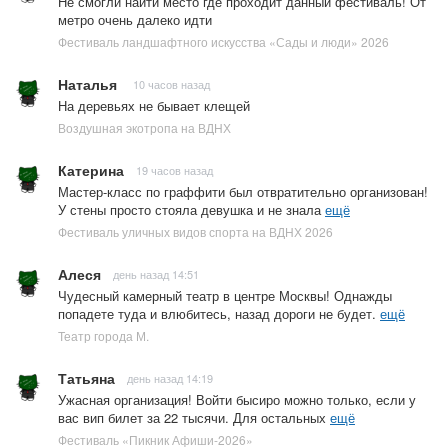
Не смогли найти место где проходит данный фестиваль! От
метро очень далеко идти
Фестиваль ландшафтного искусства «Сады и люди» 2026
Наталья
10 часов назад
На деревьях не бывает клещей
Воздушная экотропа на ВДНХ
Катерина
19 часов назад
Мастер-класс по граффити был отвратительно организован!
У стены просто стояла девушка и не знала
ещё
Фестиваль уличных видов спорта на ВДНХ 2026
Алеся
день назад 14:51
Чудесный камерный театр в центре Москвы! Однажды
попадете туда и влюбитесь, назад дороги не будет.
ещё
Театр города М.
Татьяна
день назад 14:19
Ужасная организация! Войти бысиро можно только, если у
вас вип билет за 22 тысячи. Для остальных
ещё
Фестиваль «Пикник Афиши-2026»