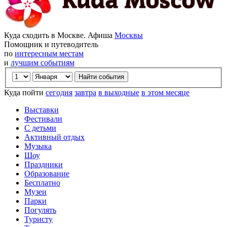
Куда сходить в Москве. Афиша
Москвы
Помощник и путеводитель
по
интересным местам
и
лучшим событиям
Куда пойти
сегодня
завтра
в выходные
в этом месяце
Выставки
Фестивали
С детьми
Активный отдых
Музыка
Шоу
Праздники
Образование
Бесплатно
Музеи
Парки
Погулять
Туристу