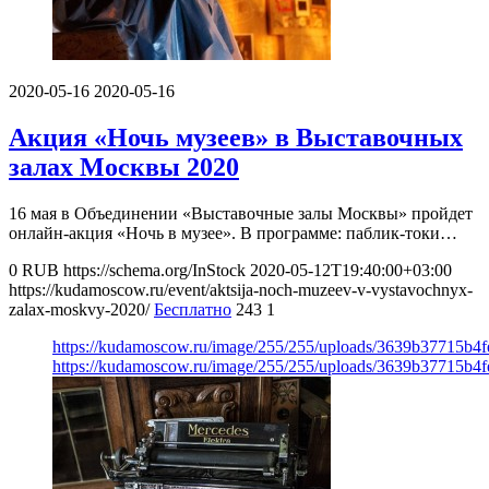
2020-05-16
2020-05-16
Акция «Ночь музеев» в Выставочных
залах Москвы 2020
16 мая в Объединении «Выставочные залы Москвы» пройдет
онлайн-акция «Ночь в музее». В программе: паблик-токи…
0
RUB
https://schema.org/InStock
2020-05-12T19:40:00+03:00
https://kudamoscow.ru/event/aktsija-noch-muzeev-v-vystavochnyx-
zalax-moskvy-2020/
Бесплатно
243
1
https://kudamoscow.ru/image/255/255/uploads/3639b37715b4
https://kudamoscow.ru/image/255/255/uploads/3639b37715b4