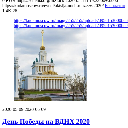
0
RUB
https://schema.org/InStock
2020-05-11T19:22:00+03:00
https://kudamoscow.ru/event/aktsija-noch-muzeev-2020/
Бесплатно
1.4K
26
https://kudamoscow.ru/image/255/255/uploads/d95c153000bc
https://kudamoscow.ru/image/255/255/uploads/d95c153000bc
2020-05-09
2020-05-09
День Победы на ВДНХ 2020