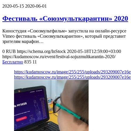
2020-05-15
2020-06-01
Фестиваль «Союзмульткарантин» 2020
Киностудия «Союзмультфильм» запустила на онлайн-ресурсе
Vimeo фестиваль «Союзмульткарантин», который представит
зрителям марафон…
0
RUB
https://schema.org/InStock
2020-05-18T12:59:00+03:00
https://kudamoscow.ru/event/festival-sojuzmultkarantin-2020/
Бесплатно
835
11
https://kudamoscow.ru/image/255/255/uploads/293209007e16
https://kudamoscow.ru/image/255/255/uploads/293209007e16