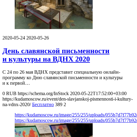
2020-05-24
2020-05-26
День славянской письменности
и культуры на ВДНХ 2020
С 24 по 26 мая ВДНХ представит специальную онлайн-
программу ко Дню славянской письменности и культуры
и к первой…
0
RUB
https://schema.org/InStock
2020-05-22T17:52:00+03:00
https://kudamoscow.ru/event/den-slavjanskoj-pismennosti-i-kultury-
na-vdnx-2020/
Бесплатно
389
2
https://kudamoscow.ru/image/255/255/uploads/055b7d7f77b9
https://kudamoscow.ru/image/255/255/uploads/055b7d7f77b9