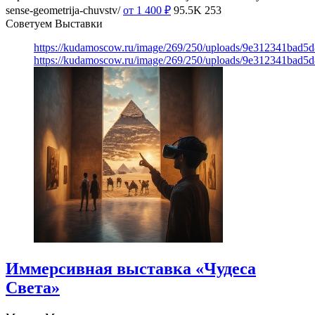
sense-geometrija-chuvstv/
от 1 400
₽
95.5K
253
Советуем Выставки
https://kudamoscow.ru/image/269/250/uploads/9e312341bad5
https://kudamoscow.ru/image/269/250/uploads/9e312341bad5
Иммерсивная выставка «Чудеса
Света»