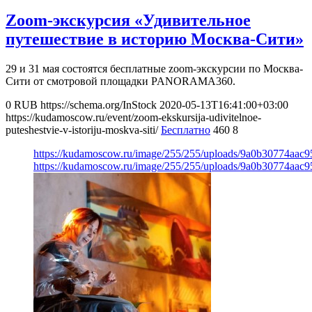
Zoom-экскурсия «Удивительное
путешествие в историю Москва-Сити»
29 и 31 мая состоятся бесплатные zoom-экскурсии по Москва-
Сити от смотровой площадки PANORAMA360.
0
RUB
https://schema.org/InStock
2020-05-13T16:41:00+03:00
https://kudamoscow.ru/event/zoom-ekskursija-udivitelnoe-
puteshestvie-v-istoriju-moskva-siti/
Бесплатно
460
8
https://kudamoscow.ru/image/255/255/uploads/9a0b30774aac
https://kudamoscow.ru/image/255/255/uploads/9a0b30774aac