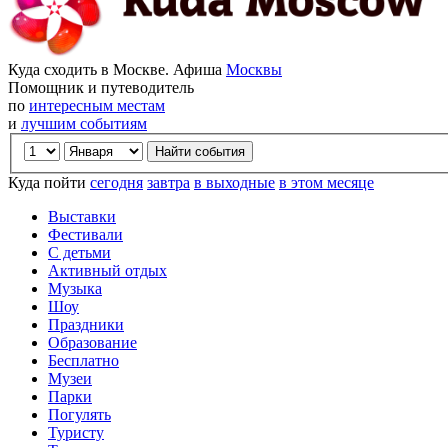
Куда сходить в Москве. Афиша
Москвы
Помощник и путеводитель
по
интересным местам
и
лучшим событиям
Куда пойти
сегодня
завтра
в выходные
в этом месяце
Выставки
Фестивали
С детьми
Активный отдых
Музыка
Шоу
Праздники
Образование
Бесплатно
Музеи
Парки
Погулять
Туристу