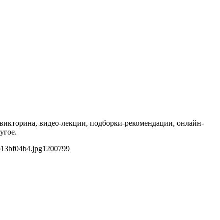
викторина, видео-лекции, подборки-рекомендации, онлайн-
угое.
b13bf04b4.jpg
1200
799