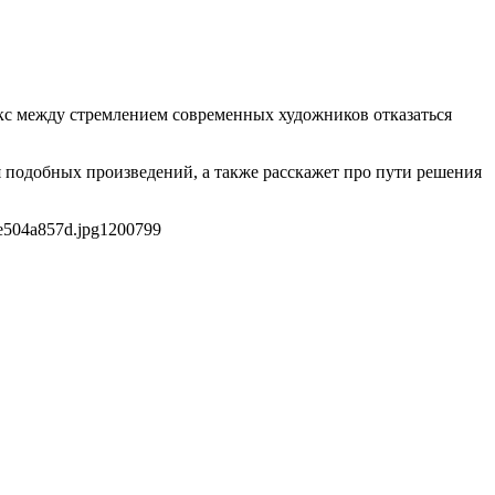
кс между стремлением современных художников отказаться
 подобных произведений, а также расскажет про пути решения
e504a857d.jpg
1200
799