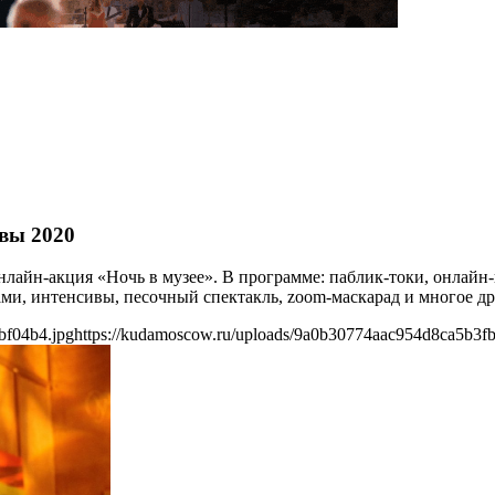
вы 2020
айн-акция «Ночь в музее». В программе: паблик-токи, онлайн-
ми, интенсивы, песочный спектакль, zoom-маскарад и многое др
bf04b4.jpg
https://kudamoscow.ru/uploads/9a0b30774aac954d8ca5b3f