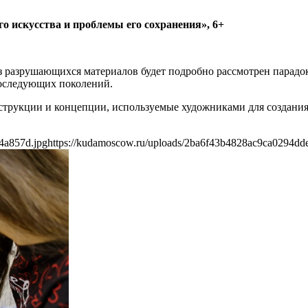
 искусства и проблемы его сохранения», 6+
з разрушающихся материалов будет подробно рассмотрен парадо
последующих поколений.
нструкции и концепции, используемые художниками для создания
4a857d.jpg
https://kudamoscow.ru/uploads/2ba6f43b4828ac9ca0294dd