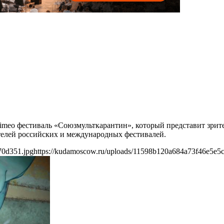
imeo фестиваль «Союзмульткарантин», который представит зрит
телей российских и международных фестивалей.
70d351.jpg
https://kudamoscow.ru/uploads/11598b120a684a73f46e5e5