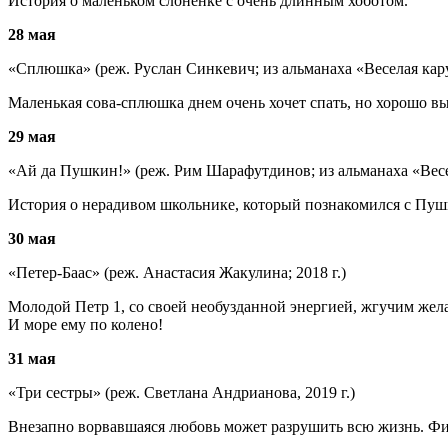
История о маленьком слоненке с очень длинным хоботом.
28 мая
«Сплюшка» (реж. Руслан Синкевич; из альманаха «Веселая карус
Маленькая сова-сплюшка днем очень хочет спать, но хорошо выс
29 мая
«Ай да Пушкин!» (реж. Рим Шарафутдинов; из альманаха «Весел
История о нерадивом школьнике, который познакомился с Пу
30 мая
«Петер-Баас» (реж. Анастасия Жакулина; 2018 г.)
Молодой Петр 1, со своей необузданной энергией, жгучим жела
И море ему по колено!
31 мая
«Три сестры» (реж. Светлана Андрианова, 2019 г.)
Внезапно ворвавшаяся любовь может разрушить всю жизнь. Фил