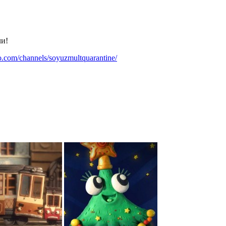
ли!
eo.com/channels/soyuzmultquarantine/