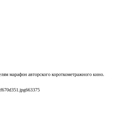
елям марафон авторского короткометражного кино.
cf670d351.jpg
663
375