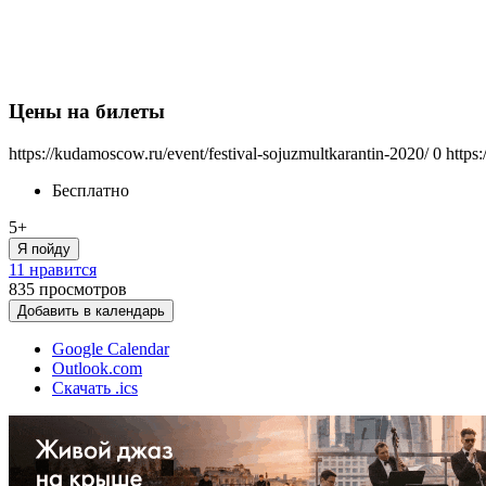
Цены на билеты
https://kudamoscow.ru/event/festival-sojuzmultkarantin-2020/
0
https
Бесплатно
5+
Я пойду
11 нравится
835
просмотров
Добавить в календарь
Google Calendar
Outlook.com
Скачать .ics