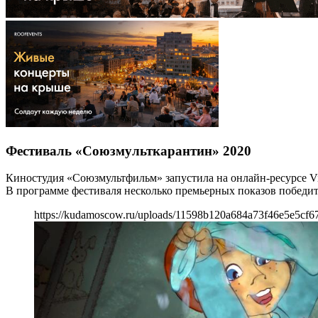
Фестиваль «Союзмульткарантин» 2020
Киностудия «Союзмультфильм» запустила на онлайн-ресурсе V
В программе фестиваля несколько премьерных показов победи
https://kudamoscow.ru/uploads/11598b120a684a73f46e5e5cf6