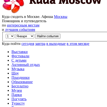
Куда сходить в Москве. Афиша
Москвы
Помощник и путеводитель
по
интересным местам
и
лучшим событиям
Куда пойти
сегодня
завтра
в выходные
в этом месяце
Выставки
Фестивали
С детьми
Активный отдых
Музыка
Шоу
Праздники
Образование
Бесплатно
Музеи
Парки
Погулять
Туристу