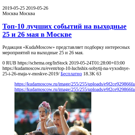
2019-05-25
2019-05-26
Москва
Москва
Топ-10 лучших событий на выходные
25 и 26 мая в Москве
Редакция «KudaMoscow» представляет подборку интересных
мероприятий на выходные 25 и 26 мая.
0
RUB
https://schema.org/InStock
2019-05-24T01:28:00+03:00
https://kudamoscow.ru/event/top-10-luchshix-sobytij-na-vyxodnye-
25-i-26-maja-v-moskve-2019/
Бесплатно
18.3K
63
https://kudamoscow.ru/image/255/255/uploads/e9f2ce929866
https://kudamoscow.ru/image/255/255/uploads/e9f2ce929866