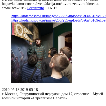
https://kudamoscow.ru/event/aktsija-noch-v-muzee-v-multimedia-
art-muzee-2019/
Бесплатно
1.1K
15
https://kudamoscow.ru/image/255/255/uploads/5a6a46169e15
https://kudamoscow.ru/image/255/255/uploads/5a6a46169e15
2019-05-18
2019-05-18
г. Москва, Лаврушинский переулок, дом 17, строение 1
Музей
военной истории «Стрелецкие Палаты»