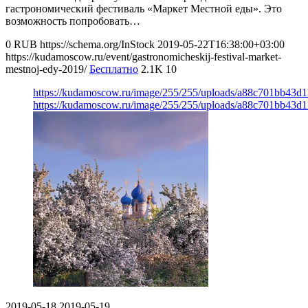
гастрономический фестиваль «Маркет Местной еды». Это
возможность попробовать…
0
RUB
https://schema.org/InStock
2019-05-22T16:38:00+03:00
https://kudamoscow.ru/event/gastronomicheskij-festival-market-
mestnoj-edy-2019/
Бесплатно
2.1K
10
https://kudamoscow.ru/image/255/255/uploads/a88c701bb43
https://kudamoscow.ru/image/255/255/uploads/a88c701bb43
2019-05-18
2019-05-19