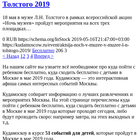
Толстого 2019
18 мая в музее Л.Н. Толстого в рамках всероссийской акции
«Ночь музеев» пройдут мероприятия на всех трех
площадках…
0
RUB
https://schema.org/InStock
2019-05-16T21:47:00+03:00
https://kudamoscow.ru/event/aktsija-noch-v-muzee-v-muzee-l-n-
tolstogo-2019/
Бесплатно
206
3
< Назад
1
2
3
4
Вперед >
На нашем сайте вы узнаете всё необходимое про куда пойти с
ребенком бесплатно, куда сходить бесплатно с детьми в
Москве в мае 2019 года. Кудамоскоу — это интерактивная
афиша самых интересных событий Москвы.
Кудамоскоу собирает информацию о лучших развлечениях и
мероприятих Москвы. На этой странице перечислены куда
пойти с ребенком бесплатно, куда сходить бесплатно с детьми
в Москве в мае 2019 года которые проходят сегодня, либо
будут проходить скоро: например завтра, на этих выходных и
т.д.
Кудамоскоу в курсе
51 событий для детей
, которые пройдут в
Москве в мае 2019 года.