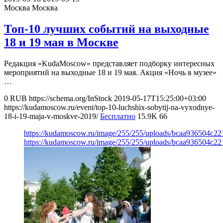
Москва
Москва
Топ-10 лучших событий на выходные
18 и 19 мая в Москве
Редакция «KudaMoscow» представляет подборку интересных
мероприятий на выходные 18 и 19 мая. Акция «Ночь в музее»
…
0
RUB
https://schema.org/InStock
2019-05-17T15:25:00+03:00
https://kudamoscow.ru/event/top-10-luchshix-sobytij-na-vyxodnye-
18-i-19-maja-v-moskve-2019/
Бесплатно
15.9K
66
https://kudamoscow.ru/image/255/255/uploads/bcaa936504c22
https://kudamoscow.ru/image/255/255/uploads/bcaa936504c22