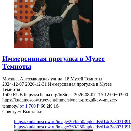
Иммерсивная прогулка в Музее
Темноты
Москва, Автозаводская улица, 18
Музей Темноты
2024-12-07
2026-12-31
Иммерсивная прогулка в Музее
Темноты
1500
RUB
https://schema.org/InStock
2026-08-07T15:12:00+03:00
https://kudamoscow.ru/event/immersivnaja-progulka-v-muzee-
temnoty/
от 1 700
₽
66.2K
164
Советуем Выставки
https://kudamoscow.ru/image/269/250/uploads/d14c2a803139
https://kudamoscow.ru/image/269/250/uploads/d14c2a803139