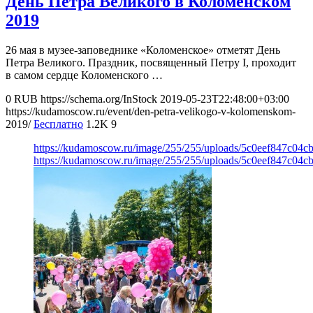
День Петра Великого в Коломенском
2019
26 мая в музее-заповеднике «Коломенское» отметят День
Петра Великого. Праздник, посвященный Петру I, проходит
в самом сердце Коломенского …
0
RUB
https://schema.org/InStock
2019-05-23T22:48:00+03:00
https://kudamoscow.ru/event/den-petra-velikogo-v-kolomenskom-
2019/
Бесплатно
1.2K
9
https://kudamoscow.ru/image/255/255/uploads/5c0eef847c04
https://kudamoscow.ru/image/255/255/uploads/5c0eef847c04