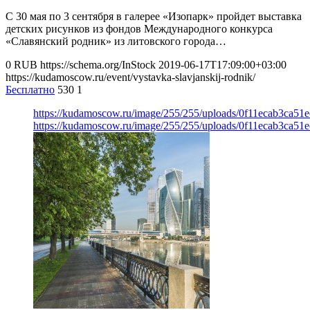
С 30 мая по 3 сентября в галерее «Изопарк» пройдет выставка
детских рисунков из фондов Международного конкурса
«Славянский родник» из литовского города…
0
RUB
https://schema.org/InStock
2019-06-17T17:09:00+03:00
https://kudamoscow.ru/event/vystavka-slavjanskij-rodnik/
Бесплатно
530
1
https://kudamoscow.ru/image/255/255/uploads/0f11ecab3ca51
https://kudamoscow.ru/image/255/255/uploads/0f11ecab3ca51