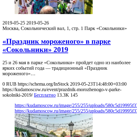
2019-05-25
2019-05-26
Москва, Сокольнический вал, 1, стр. 1
Парк «Сокольники»
«Праздник мороженого» в парке
«Сокольники» 2019
25 и 26 мая в парке «Сокольники» пройдет одно из наиболее
ярких событий года — традиционный «Праздник
мороженого»…
0
RUB
https://schema.org/InStock
2019-05-23T14:48:00+03:00
https://kudamoscow.ru/event/prazdnik-morozhenogo-v-parke-
sokolniki-2019/
Бесплатно
13.3K
145
https://kudamoscow.ru/image/255/255/uploads/580c5d19995f
https://kudamoscow.ru/image/255/255/uploads/580c5d19995f