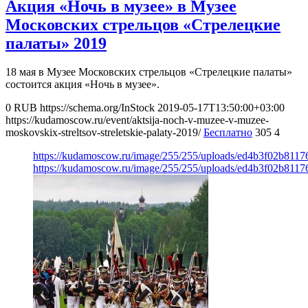
Акция «Ночь в музее» в Музее
Московских стрельцов «Стрелецкие
палаты» 2019
18 мая в Музее Московских стрельцов «Стрелецкие палаты»
состоится акция «Ночь в музее».
0
RUB
https://schema.org/InStock
2019-05-17T13:50:00+03:00
https://kudamoscow.ru/event/aktsija-noch-v-muzee-v-muzee-
moskovskix-streltsov-streletskie-palaty-2019/
Бесплатно
305
4
https://kudamoscow.ru/image/255/255/uploads/ed4b3f02b811
https://kudamoscow.ru/image/255/255/uploads/ed4b3f02b811