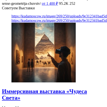
sense-geometrija-chuvstv/
от 1 400
₽
95.2K
252
Советуем Выставки
https://kudamoscow.ru/image/269/250/uploads/9e312341bad5
https://kudamoscow.ru/image/269/250/uploads/9e312341bad5
Иммерсивная выставка «Чудеса
Света»