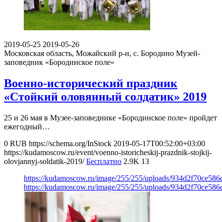
2019-05-25
2019-05-26
Московская область, Можайский р-н, с. Бородино
Музей-
заповедник «Бородинское поле»
Военно-исторический праздник
«Стойкий оловянный солдатик» 2019
25 и 26 мая в Музее-заповеднике «Бородинское поле» пройдет
ежегодный…
0
RUB
https://schema.org/InStock
2019-05-17T00:52:00+03:00
https://kudamoscow.ru/event/voenno-istoricheskij-prazdnik-stojkij-
olovjannyj-soldatik-2019/
Бесплатно
2.9K
13
https://kudamoscow.ru/image/255/255/uploads/934d2f70ce58
https://kudamoscow.ru/image/255/255/uploads/934d2f70ce58