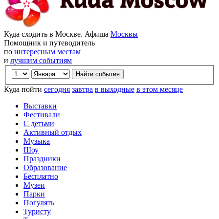
Куда сходить в Москве. Афиша
Москвы
Помощник и путеводитель
по
интересным местам
и
лучшим событиям
Куда пойти
сегодня
завтра
в выходные
в этом месяце
Выставки
Фестивали
С детьми
Активный отдых
Музыка
Шоу
Праздники
Образование
Бесплатно
Музеи
Парки
Погулять
Туристу