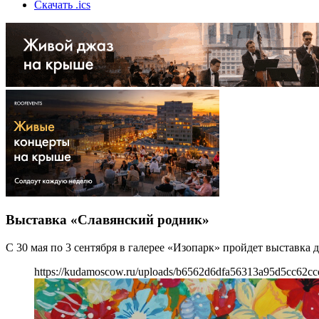
Скачать .ics
Выставка «Славянский родник»
С 30 мая по 3 сентября в галерее «Изопарк» пройдет выставка
https://kudamoscow.ru/uploads/b6562d6dfa56313a95d5cc62cc