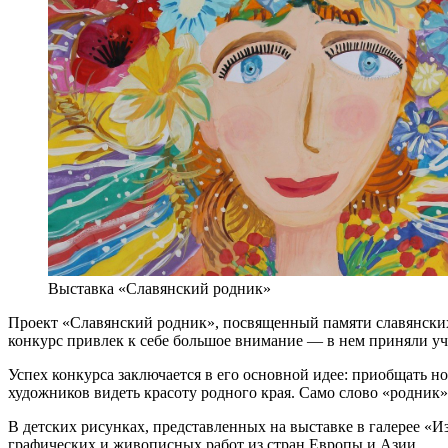
Выставка «Славянский родник»
Проект «Славянский родник», посвященный памяти славянских
конкурс привлек к себе большое внимание — в нем приняли уча
Успех конкурса заключается в его основной идее: приобщать н
художников видеть красоту родного края. Само слово «родник
В детских рисунках, представленных на выставке в галерее «
графических и живописных работ из стран Европы и Азии.