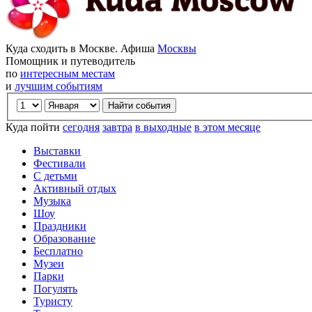
Куда сходить в Москве. Афиша
Москвы
Помощник и путеводитель
по
интересным местам
и
лучшим событиям
Куда пойти
сегодня
завтра
в выходные
в этом месяце
Выставки
Фестивали
С детьми
Активный отдых
Музыка
Шоу
Праздники
Образование
Бесплатно
Музеи
Парки
Погулять
Туристу