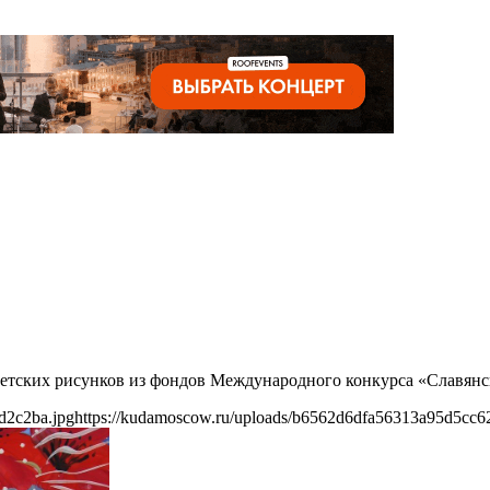
 детских рисунков из фондов Международного конкурса «Славянс
d2c2ba.jpg
https://kudamoscow.ru/uploads/b6562d6dfa56313a95d5cc6