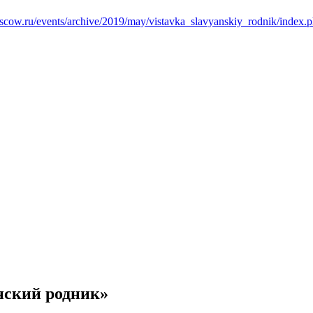
oscow.ru/events/archive/2019/may/vistavka_slavyanskiy_rodnik/index.
нский родник»