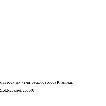
кий родник» из литовского города Клайпеда.
2ccd2c2ba.jpg
1200
800