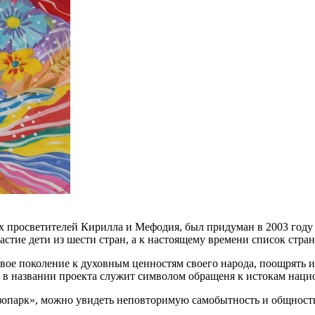
 просветителей Кирилла и Мефодия, был придуман в 2003 году
стие дети из шести стран, а к настоящему времени список стра
овое поколение к духовным ценностям своего народа, поощрять 
» в названии проекта служит символом обращеня к истокам наци
Изопарк», можно увидеть неповторимую самобытность и общность