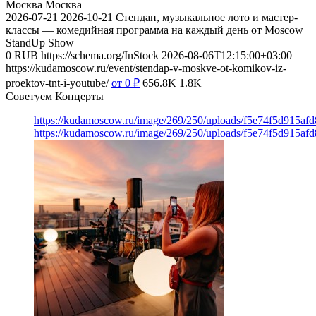
Москва
Москва
2026-07-21
2026-10-21
Стендап, музыкальное лото и мастер-
классы — комедийная программа на каждый день от Moscow
StandUp Show
0
RUB
https://schema.org/InStock
2026-08-06T12:15:00+03:00
https://kudamoscow.ru/event/stendap-v-moskve-ot-komikov-iz-
proektov-tnt-i-youtube/
от 0
₽
656.8K
1.8K
Советуем Концерты
https://kudamoscow.ru/image/269/250/uploads/f5e74f5d915a
https://kudamoscow.ru/image/269/250/uploads/f5e74f5d915a