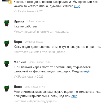
Казань в этот день просто разорвала 🔥 Мы приехали без
какого то четкого плана, думали немного
ещё
VK Fest в Казани 2025
Ирина
15 часов назад
Кже не работает.
Международный институт антиквариата
Вера
20 часов назад
Хожу сюда довольно часто, мне тут очень уютно и приятно.
Кинотеатр Синема Стар Принц плаза
Марина
день назад 16:25
Шли пешком через мост от Кремля, вид открывается
шикарный на фестивальную площадку. Федука
ещё
VK Fest в Казани 2025
Даня
день назад 11:40
Много интерактива: запахи, звуки, видео; не только статика.
Концепты нетривиальны, есть, над чем
ещё
Выставка «Черновик будущего»