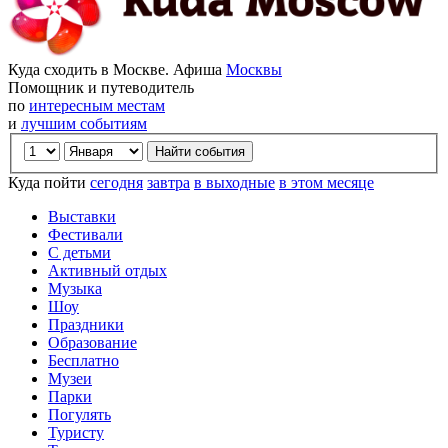
Куда сходить в Москве. Афиша
Москвы
Помощник и путеводитель
по
интересным местам
и
лучшим событиям
Куда пойти
сегодня
завтра
в выходные
в этом месяце
Выставки
Фестивали
С детьми
Активный отдых
Музыка
Шоу
Праздники
Образование
Бесплатно
Музеи
Парки
Погулять
Туристу