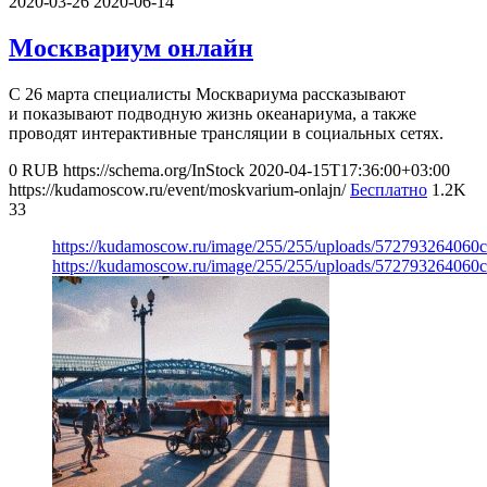
2020-03-26
2020-06-14
Москвариум онлайн
С 26 марта специалисты Москвариума рассказывают
и показывают подводную жизнь океанариума, а также
проводят интерактивные трансляции в социальных сетях.
0
RUB
https://schema.org/InStock
2020-04-15T17:36:00+03:00
https://kudamoscow.ru/event/moskvarium-onlajn/
Бесплатно
1.2K
33
https://kudamoscow.ru/image/255/255/uploads/572793264060c
https://kudamoscow.ru/image/255/255/uploads/572793264060c