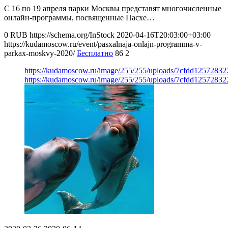
С 16 по 19 апреля парки Москвы представят многочисленные
онлайн-программы, посвященные Пасхе…
0
RUB
https://schema.org/InStock
2020-04-16T20:03:00+03:00
https://kudamoscow.ru/event/pasxalnaja-onlajn-programma-v-
parkax-moskvy-2020/
Бесплатно
86
2
https://kudamoscow.ru/image/255/255/uploads/7cfdd125728
https://kudamoscow.ru/image/255/255/uploads/7cfdd125728