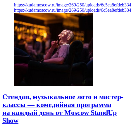
https://kudamoscow.ru/image/269/250/uploads/6c5ea8efdeb3
https://kudamoscow.ru/image/269/250/uploads/6c5ea8efdeb3
Стендап, музыкальное лото и мастер-
классы — комедийная программа
на каждый день от Moscow StandUp
Show