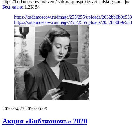
https://kudamoscow.ru/event/tsirk-na-prospekte-vernadskogo-onlajn/
Бесплатно
1.2K
54
https://kudamoscow.ru/image/255/255/uploads/2032bb0b9e5
https://kudamoscow.ru/image/255/255/uploads/2032bb0b9e5
2020-04-25
2020-05-09
Акция «Библионочь» 2020