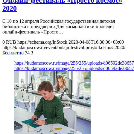
Онлайн-фестиваль «Просто космос»
2020
С 10 по 12 апреля Российская государственная детская
библиотека в преддверии Дня космонавтики проведет
онлайн-фестиваль «Просто…
0
RUB
https://schema.org/InStock
2020-04-08T16:30:00+03:00
https://kudamoscow.ru/event/onlajn-festival-prosto-kosmos-2020/
Бесплатно
74
3
https://kudamoscow.ru/image/255/255/uploads/d06592de386
https://kudamoscow.ru/image/255/255/uploads/d06592de386