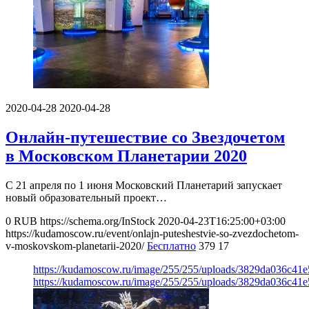
2020-04-28
2020-04-28
Онлайн-путешествие со Звездочетом
в Московском Планетарии 2020
С 21 апреля по 1 июня Московский Планетарий запускает
новый образовательный проект…
0
RUB
https://schema.org/InStock
2020-04-23T16:25:00+03:00
https://kudamoscow.ru/event/onlajn-puteshestvie-so-zvezdochetom-
v-moskovskom-planetarii-2020/
Бесплатно
379
17
https://kudamoscow.ru/image/255/255/uploads/3829da036c41
https://kudamoscow.ru/image/255/255/uploads/3829da036c41