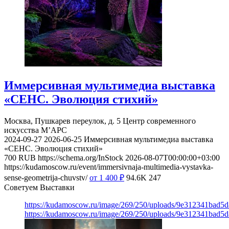
Иммерсивная мультимедиа выставка
«СЕНС. Эволюция стихий»
Москва, Пушкарев переулок, д. 5
Центр современного
искусства М’АРС
2024-09-27
2026-06-25
Иммерсивная мультимедиа выставка
«СЕНС. Эволюция стихий»
700
RUB
https://schema.org/InStock
2026-08-07T00:00:00+03:00
https://kudamoscow.ru/event/immersivnaja-multimedia-vystavka-
sense-geometrija-chuvstv/
от 1 400
₽
94.6K
247
Советуем Выставки
https://kudamoscow.ru/image/269/250/uploads/9e312341bad5
https://kudamoscow.ru/image/269/250/uploads/9e312341bad5