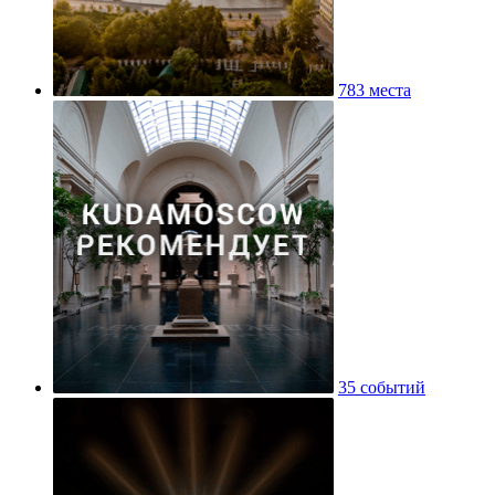
783 места
35 событий