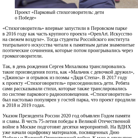
Проект «Парковый стихоговоритель: дети
о Победе»
«Стихоговоритель» впервые запустили в Перовском парке
в 2016 году как часть крупного проекта «OpenArt. Искусство
на свежем воздухе». Тогда студенты Российского института
театрального искусства читали к памятным датам знаменитые
поэтические сочинения, которые потом проигрывались через
громкоговорители.
Так, в день рождения Сергея Михалкова транслировались
такие произведения поэта, как «Мальчик с девочкой дружил»,
«Джинсы» и отрывок из поэмы «Дядя Степа». В 2017 году
к проекту «Стихоговоритель» присоединились дети. Ребята
сами рассказывали стихи, которые также транслировались
по системе паркового радиооповещения. «Стихоговоритель»
был настолько популярен у гостей парка, что проект продлили
в 2018 и 2019 годах.
Указом Президента России 2020 год объявлен Годом памяти
и славы. В честь 75-летия победы в Великой Отечественной
войне в Москве подготовят десятки мероприятий. На ВДНХ
уже начали оцифровку материалов, посвященных Дню
Победы и Великой Отечественной войне. К маю в открытом