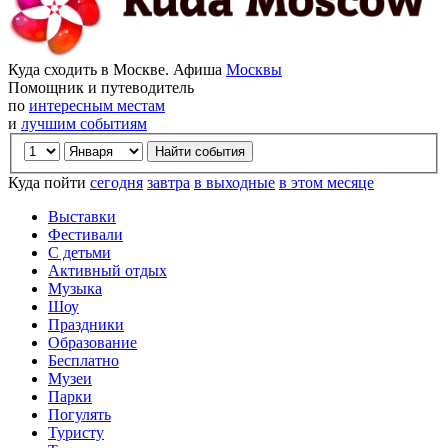
Куда сходить в Москве. Афиша
Москвы
Помощник и путеводитель
по
интересным местам
и
лучшим событиям
Куда пойти
сегодня
завтра
в выходные
в этом месяце
Выставки
Фестивали
С детьми
Активный отдых
Музыка
Шоу
Праздники
Образование
Бесплатно
Музеи
Парки
Погулять
Туристу