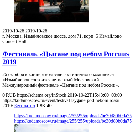
2019-10-26
2019-10-26
г. Москва, Измайловское шоссе, дом 71, корп. 5
Измайлово
Concert Hall
Фестиваль «Цыгане под небом России»
2019
26 октября в концертном зале гостиничного комплекса
«Измайлово» состоится четвертый Московский
Международный фестиваль «Цыгане под небом России».
0
RUB
https://schema.org/InStock
2019-10-22T15:43:00+03:00
https://kudamoscow.ru/event/festival-tsygane-pod-nebom-rossii-
2019/
Бесплатно
1.8K
40
https://kudamoscow.ru/image/255/255/uploads/be30d80b0da7
https://kudamoscow.ru/image/255/255/uploads/be30d80b0da7