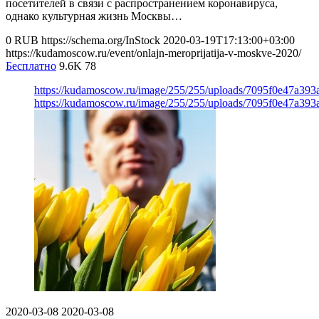
посетителей в связи с распространением коронавируса,
однако культурная жизнь Москвы…
0
RUB
https://schema.org/InStock
2020-03-19T17:13:00+03:00
https://kudamoscow.ru/event/onlajn-meroprijatija-v-moskve-2020/
Бесплатно
9.6K
78
https://kudamoscow.ru/image/255/255/uploads/7095f0e47a39
https://kudamoscow.ru/image/255/255/uploads/7095f0e47a39
2020-03-08
2020-03-08