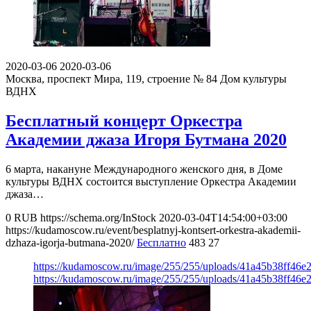
2020-03-06
2020-03-06
Москва, проспект Мира, 119, строение № 84
Дом культуры
ВДНХ
Бесплатный концерт Оркестра
Академии джаза Игоря Бутмана 2020
6 марта, накануне Международного женского дня, в Доме
культуры ВДНХ состоится выступление Оркестра Академии
джаза…
0
RUB
https://schema.org/InStock
2020-03-04T14:54:00+03:00
https://kudamoscow.ru/event/besplatnyj-kontsert-orkestra-akademii-
dzhaza-igorja-butmana-2020/
Бесплатно
483
27
https://kudamoscow.ru/image/255/255/uploads/41a45b38ff46e
https://kudamoscow.ru/image/255/255/uploads/41a45b38ff46e