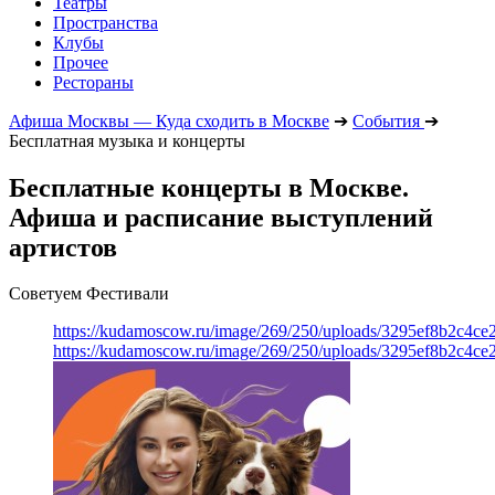
Театры
Пространства
Клубы
Прочее
Рестораны
Афиша Москвы — Куда сходить в Москве
➔
События
➔
Бесплатная музыка и концерты
Бесплатные концерты в Москве.
Афиша и расписание выступлений
артистов
Советуем Фестивали
https://kudamoscow.ru/image/269/250/uploads/3295ef8b2c4ce
https://kudamoscow.ru/image/269/250/uploads/3295ef8b2c4ce