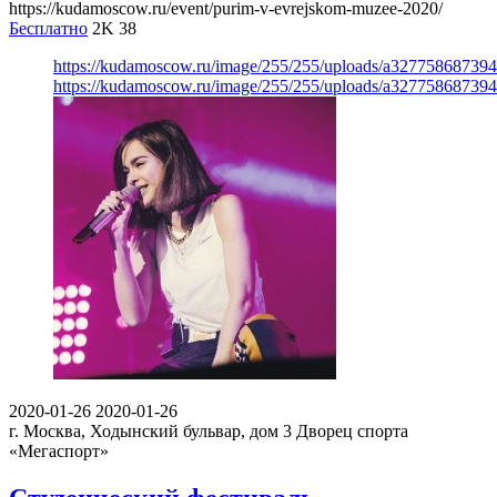
https://kudamoscow.ru/event/purim-v-evrejskom-muzee-2020/
Бесплатно
2K
38
https://kudamoscow.ru/image/255/255/uploads/a32775868739
https://kudamoscow.ru/image/255/255/uploads/a32775868739
2020-01-26
2020-01-26
г. Москва, Ходынский бульвар, дом 3
Дворец спорта
«Мегаспорт»