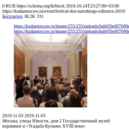
0
RUB
https://schema.org/InStock
2019-10-24T23:27:00+03:00
https://kudamoscow.ru/event/festival-den-narodnogo-edinstva-2019/
Бесплатно
38.2K
331
https://kudamoscow.ru/image/255/255/uploads/bab05be8f769
https://kudamoscow.ru/image/255/255/uploads/bab05be8f769
2019-11-03
2019-11-03
Москва, улица Юности, дом 2
Государственный музей
керамики и «Усадьба Кусково XVIII века»