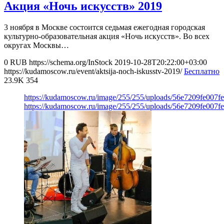
Акция «Ночь искусств» 2019
3 ноября в Москве состоится седьмая ежегодная городская
культурно-образовательная акция «Ночь искусств». Во всех
округах Москвы…
0
RUB
https://schema.org/InStock
2019-10-28T20:22:00+03:00
https://kudamoscow.ru/event/aktsija-noch-iskusstv-2019/
Бесплатно
23.9K
354
https://kudamoscow.ru/image/255/255/uploads/56e7209fe007f
https://kudamoscow.ru/image/255/255/uploads/56e7209fe007f