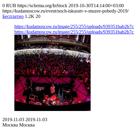
0
RUB
https://schema.org/InStock
2019-10-30T14:14:00+03:00
https://kudamoscow.ru/event/noch-iskusstv-v-muzee-pobedy-2019/
Бесплатно
1.2K
20
https://kudamoscow.ru/image/255/255/uploads/939351bab2b7
https://kudamoscow.ru/image/255/255/uploads/939351bab2b7
2019-11-03
2019-11-03
Москва
Москва