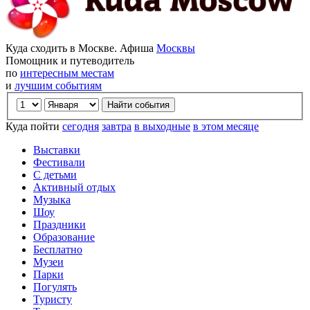
Куда сходить в Москве. Афиша
Москвы
Помощник и путеводитель
по
интересным местам
и
лучшим событиям
Куда пойти
сегодня
завтра
в выходные
в этом месяце
Выставки
Фестивали
С детьми
Активный отдых
Музыка
Шоу
Праздники
Образование
Бесплатно
Музеи
Парки
Погулять
Туристу