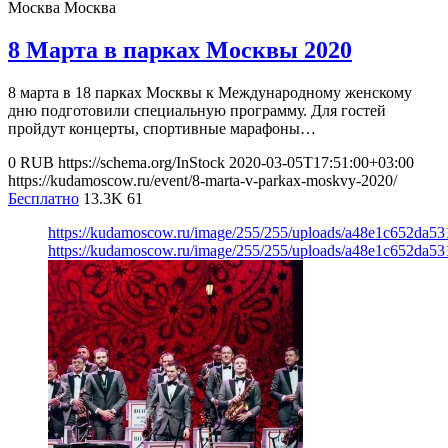
Москва
Москва
8 Марта в парках Москвы 2020
8 марта в 18 парках Москвы к Международному женскому
дню подготовили специальную программу. Для гостей
пройдут концерты, спортивные марафоны…
0
RUB
https://schema.org/InStock
2020-03-05T17:51:00+03:00
https://kudamoscow.ru/event/8-marta-v-parkax-moskvy-2020/
Бесплатно
13.3K
61
https://kudamoscow.ru/image/255/255/uploads/a48e1c652da5
https://kudamoscow.ru/image/255/255/uploads/a48e1c652da5