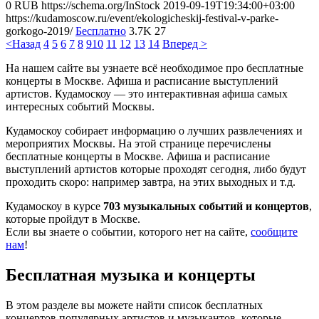
0
RUB
https://schema.org/InStock
2019-09-19T19:34:00+03:00
https://kudamoscow.ru/event/ekologicheskij-festival-v-parke-
gorkogo-2019/
Бесплатно
3.7K
27
<Назад
4
5
6
7
8
9
10
11
12
13
14
Вперед >
На нашем сайте вы узнаете всё необходимое про бесплатные
концерты в Москве. Афиша и расписание выступлений
артистов. Кудамоскоу — это интерактивная афиша самых
интересных событий Москвы.
Кудамоскоу собирает информацию о лучших развлечениях и
мероприятих Москвы. На этой странице перечислены
бесплатные концерты в Москве. Афиша и расписание
выступлений артистов которые проходят сегодня, либо будут
проходить скоро: например завтра, на этих выходных и т.д.
Кудамоскоу в курсе
703 музыкальных событий и концертов
,
которые пройдут в Москве.
Если вы знаете о событии, которого нет на сайте,
сообщите
нам
!
Бесплатная музыка и концерты
В этом разделе вы можете найти список бесплатных
концертов популярных артистов и музыкантов, которые