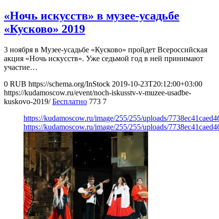
«Ночь искусств» в музее-усадьбе
«Кусково» 2019
3 ноября в Музее-усадьбе «Кусково» пройдет Всероссийская
акция «Ночь искусств». Уже седьмой год в ней принимают
участие…
0
RUB
https://schema.org/InStock
2019-10-23T20:12:00+03:00
https://kudamoscow.ru/event/noch-iskusstv-v-muzee-usadbe-
kuskovo-2019/
Бесплатно
773
7
https://kudamoscow.ru/image/255/255/uploads/7738ec41caed
https://kudamoscow.ru/image/255/255/uploads/7738ec41caed