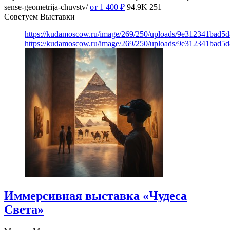
sense-geometrija-chuvstv/
от 1 400
₽
94.9K
251
Советуем Выставки
https://kudamoscow.ru/image/269/250/uploads/9e312341bad5
https://kudamoscow.ru/image/269/250/uploads/9e312341bad5
Иммерсивная выставка «Чудеса
Света»