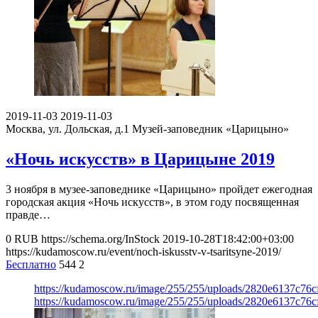
2019-11-03
2019-11-03
Москва, ул. Дольская, д.1
Музей-заповедник «Царицыно»
«Ночь искусств» в Царицыне 2019
3 ноября в музее-заповеднике «Царицыно» пройдет ежегодная
городская акция «Ночь искусств», в этом году посвященная
правде…
0
RUB
https://schema.org/InStock
2019-10-28T18:42:00+03:00
https://kudamoscow.ru/event/noch-iskusstv-v-tsaritsyne-2019/
Бесплатно
544
2
https://kudamoscow.ru/image/255/255/uploads/2820e6137c76
https://kudamoscow.ru/image/255/255/uploads/2820e6137c76