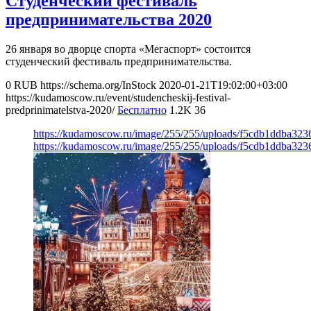
Студенческий фестиваль
предпринимательства 2020
26 января во дворце спорта «Мегаспорт» состоится
студенческий фестиваль предпринимательства.
0
RUB
https://schema.org/InStock
2020-01-21T19:02:00+03:00
https://kudamoscow.ru/event/studencheskij-festival-
predprinimatelstva-2020/
Бесплатно
1.2K
36
https://kudamoscow.ru/image/255/255/uploads/f5cdb1ddba32
https://kudamoscow.ru/image/255/255/uploads/f5cdb1ddba32