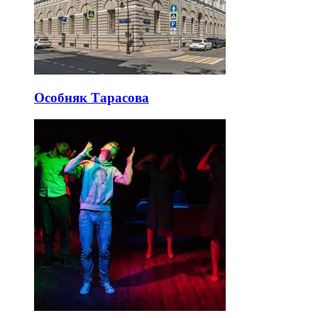
Особняк Тарасова