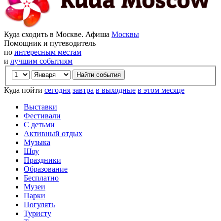
Куда сходить в Москве. Афиша
Москвы
Помощник и путеводитель
по
интересным местам
и
лучшим событиям
Куда пойти
сегодня
завтра
в выходные
в этом месяце
Выставки
Фестивали
С детьми
Активный отдых
Музыка
Шоу
Праздники
Образование
Бесплатно
Музеи
Парки
Погулять
Туристу