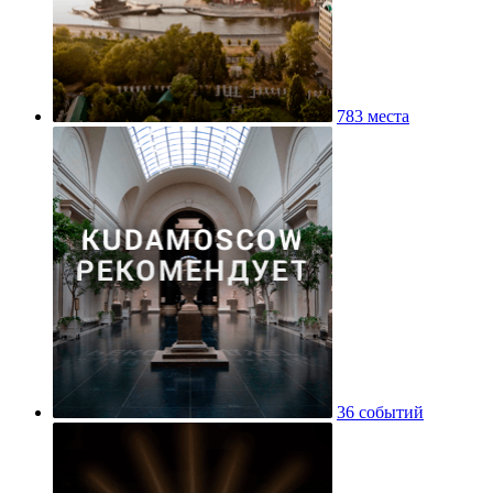
783 места
36 событий