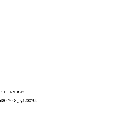
де и вымыслу.
cd80c70c8.jpg
1200
799