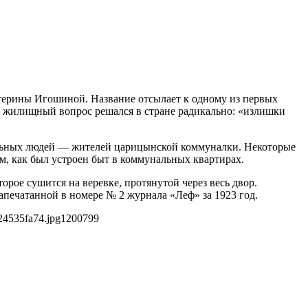
атерины Игошиной. Название отсылает к одному из первых
и жилищный вопрос решался в стране радикально: «излишки
альных людей — жителей царицынской коммуналки. Некоторые
м, как был устроен быт в коммунальных квартирах.
рое сушится на веревке, протянутой через весь двор.
печатанной в номере № 2 журнала «Леф» за 1923 год.
24535fa74.jpg
1200
799