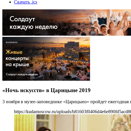
Скачать .ics
«Ночь искусств» в Царицыне 2019
3 ноября в музее-заповеднике «Царицыно» пройдет ежегодная г
https://kudamoscow.ru/uploads/b81603f0406d4e6e890fd5acd8