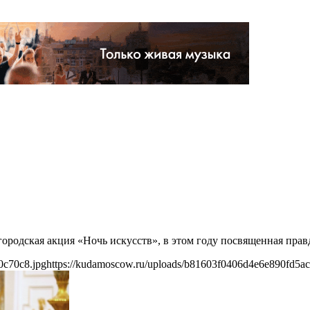
ородская акция «Ночь искусств», в этом году посвященная прав
0c70c8.jpg
https://kudamoscow.ru/uploads/b81603f0406d4e6e890fd5a