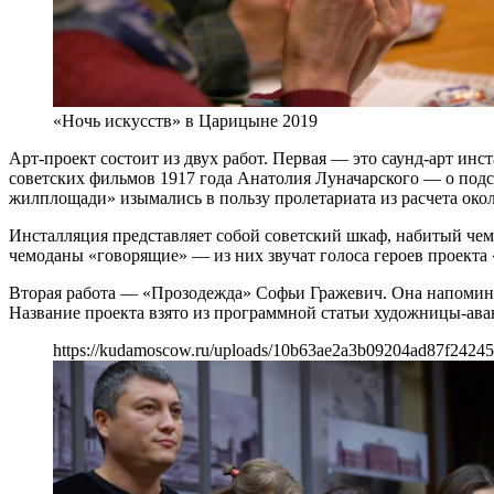
«Ночь искусств» в Царицыне 2019
Арт-проект состоит из двух работ. Первая — это саунд-арт и
советских фильмов 1917 года Анатолия Луначарского — о под
жилплощади» изымались в пользу пролетариата из расчета около
Инсталляция представляет собой советский шкаф, набитый ч
чемоданы «говорящие» — из них звучат голоса героев проекта
Вторая работа — «Прозодежда» Софьи Гражевич. Она напоминает
Название проекта взято из программной статьи художницы-ава
https://kudamoscow.ru/uploads/10b63ae2a3b09204ad87f24245