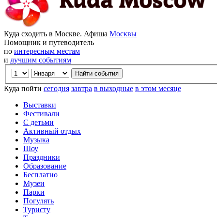
Куда сходить в Москве. Афиша
Москвы
Помощник и путеводитель
по
интересным местам
и
лучшим событиям
Куда пойти
сегодня
завтра
в выходные
в этом месяце
Выставки
Фестивали
С детьми
Активный отдых
Музыка
Шоу
Праздники
Образование
Бесплатно
Музеи
Парки
Погулять
Туристу