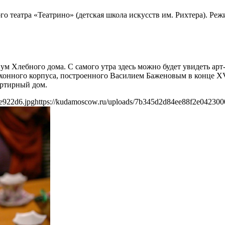
о театра «Театрино» (детская школа искусств им. Рихтера). Ре
ум Хлебного дома. С самого утра здесь можно будет увидеть ар
онного корпуса, построенного Василием Баженовым в конце XVI
артирный дом.
e922d6.jpg
https://kudamoscow.ru/uploads/7b345d2d84ee88f2e042300