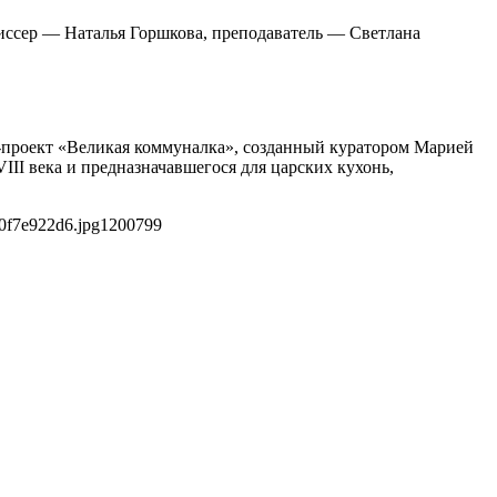
жиссер — Наталья Горшкова, преподаватель — Светлана
т-проект «Великая коммуналка», созданный куратором Марией
II века и предназначавшегося для царских кухонь,
0f7e922d6.jpg
1200
799