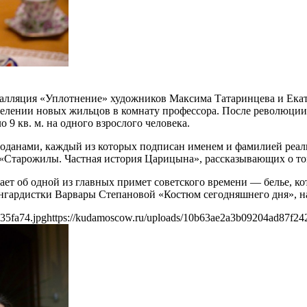
нсталляция «Уплотнение» художников Максима Татаринцева и Ек
селении новых жильцов в комнату профессора. После революци
 9 кв. м. на одного взрослого человека.
емоданами, каждый из которых подписан именем и фамилией ре
 «Старожилы. Частная история Царицына», рассказывающих о то
 об одной из главных примет советского времени — белье, кото
нгардистки Варвары Степановой «Костюм сегодняшнего дня», на
35fa74.jpg
https://kudamoscow.ru/uploads/10b63ae2a3b09204ad87f24