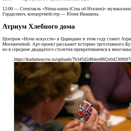
12:00 — Спектакль «Ninna-nanna (Сны об Италии)» музыкальног
Гордасевич, концертмейстер — Юлия Ивашина.
Атриум Хлебного дома
Центром «Ночи искусств» в Царицыне в этом году станет Атри
Москвичевой. Арт-проект расскажет историю трехэтажного Кух
но в середине двадцатого столетия превратившемся в многокв
https://kudamoscow.ru/uploads/7b345d2d84ee88f2e0423000f7