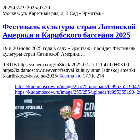
2025-07-19
2025-07-20
Москва, ул. Каретный ряд, д. 3
Сад «Эрмитаж»
Фестиваль культуры стран Латинской
Америки и Карибского бассейна 2025
19 и 20 июля 2025 года в саду «Эрмитаж» пройдет Фестиваль
культуры стран Латинской Америки…
0
RUB
https://schema.org/InStock
2025-07-17T11:47:00+03:00
https://kudamoscow.ru/event/festival-kultury-stran-latinskoj-ameriki-
i-karibskogo-bassejna-2025/
Бесплатно
17.7K
274
https://kudamoscow.ru/image/255/255/uploads/fc9953551904
https://kudamoscow.ru/image/255/255/uploads/fc9953551904