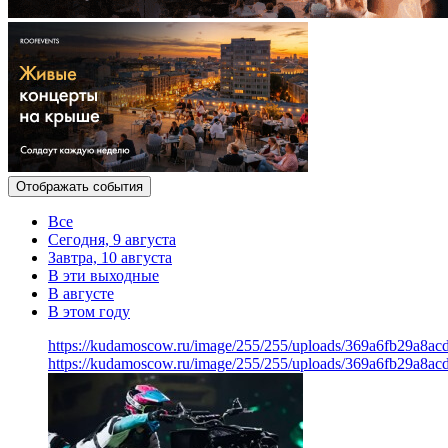
Отображать события
Все
Сегодня, 9 августа
Завтра, 10 августа
В эти выходные
В августе
В этом году
https://kudamoscow.ru/image/255/255/uploads/369a6fb29a8a
https://kudamoscow.ru/image/255/255/uploads/369a6fb29a8a