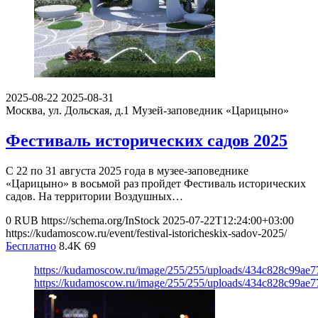
2025-08-22
2025-08-31
Москва, ул. Дольская, д.1
Музей-заповедник «Царицыно»
Фестиваль исторических садов 2025
С 22 по 31 августа 2025 года в музее-заповеднике
«Царицыно» в восьмой раз пройдет Фестиваль исторических
садов. На территории Воздушных…
0
RUB
https://schema.org/InStock
2025-07-22T12:24:00+03:00
https://kudamoscow.ru/event/festival-istoricheskix-sadov-2025/
Бесплатно
8.4K
69
https://kudamoscow.ru/image/255/255/uploads/434c828c99a
https://kudamoscow.ru/image/255/255/uploads/434c828c99a