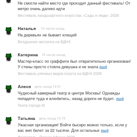
Не смогли найти место где проходит данный фестиваль! От
метро очень далеко идти
Фестиваль ландшафтного искусства «Сады и люди» 2026
Наталья
10 часов назад
На деревьях не бывает клещей
Воздушная экотропа на ВДНХ
Катерина
19 часов назад
Мастер-класс по граффити был отвратительно организован!
У стены просто стояла девушка и не знала
ещё
Фестиваль уличных видов спорта на ВДНХ 2026
Алеся
день назад 14:51
Чудесный камерный театр в центре Москвы! Однажды
попадете туда и влюбитесь, назад дороги не будет.
ещё
Театр города М.
Татьяна
день назад 14:19
Ужасная организация! Войти бысиро можно только, если у
вас вип билет за 22 тысячи. Для остальных
ещё
Фестиваль «Пикник Афиши-2026»