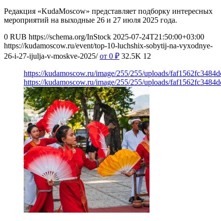
Редакция «KudaMoscow» представляет подборку интересных
мероприятий на выходные 26 и 27 июля 2025 года.
0
RUB
https://schema.org/InStock
2025-07-24T21:50:00+03:00
https://kudamoscow.ru/event/top-10-luchshix-sobytij-na-vyxodnye-
26-i-27-ijulja-v-moskve-2025/
от 0
₽
32.5K
12
https://kudamoscow.ru/image/255/255/uploads/faf1562fc348
https://kudamoscow.ru/image/255/255/uploads/faf1562fc348