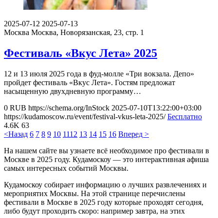
2025-07-12
2025-07-13
Москва
Москва, Новорязанская, 23, стр. 1
Фестиваль «Вкус Лета» 2025
12 и 13 июля 2025 года в фуд-молле «Три вокзала. Депо»
пройдет фестиваль «Вкус Лета». Гостям предложат
насыщенную двухдневную программу…
0
RUB
https://schema.org/InStock
2025-07-10T13:22:00+03:00
https://kudamoscow.ru/event/festival-vkus-leta-2025/
Бесплатно
4.6K
63
<Назад
6
7
8
9
10
11
12
13
14
15
16
Вперед >
На нашем сайте вы узнаете всё необходимое про фестивали в
Москве в 2025 году. Кудамоскоу — это интерактивная афиша
самых интересных событий Москвы.
Кудамоскоу собирает информацию о лучших развлечениях и
мероприятих Москвы. На этой странице перечислены
фестивали в Москве в 2025 году которые проходят сегодня,
либо будут проходить скоро: например завтра, на этих