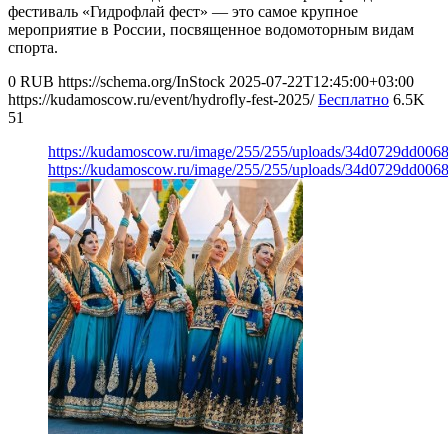
фестиваль «Гидрофлай фест» — это самое крупное
мероприятие в России, посвященное водомоторным видам
спорта.
0
RUB
https://schema.org/InStock
2025-07-22T12:45:00+03:00
https://kudamoscow.ru/event/hydrofly-fest-2025/
Бесплатно
6.5K
51
https://kudamoscow.ru/image/255/255/uploads/34d0729dd00
https://kudamoscow.ru/image/255/255/uploads/34d0729dd00