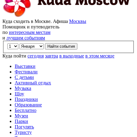
Куда сходить в Москве. Афиша
Москвы
Помощник и путеводитель
по
интересным местам
и
лучшим событиям
Куда пойти
сегодня
завтра
в выходные
в этом месяце
Выставки
Фестивали
С детьми
Активный отдых
Музыка
Шоу
Праздники
Образование
Бесплатно
Музеи
Парки
Погулять
Туристу