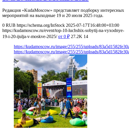
Редакция «KudaMoscow» представляет подборку интересных
мероприятий на выходные 19 и 20 июля 2025 года.
0
RUB
https://schema.org/InStock
2025-07-17T16:48:00+03:00
https://kudamoscow.ru/event/top-10-luchshix-sobytij-na-vyxodnye-
19-i-20-ijulja-v-moskve-2025/
от 0
₽
27.2K
14
https://kudamoscow.ru/image/255/255/uploads/83a5d1582fe3
https://kudamoscow.ru/image/255/255/uploads/83a5d1582fe3