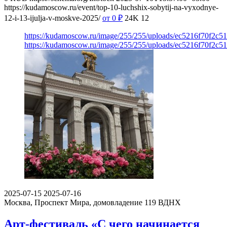
https://kudamoscow.ru/event/top-10-luchshix-sobytij-na-vyxodnye-
12-i-13-ijulja-v-moskve-2025/
от 0
₽
24K
12
https://kudamoscow.ru/image/255/255/uploads/ec5216f70f2c5
https://kudamoscow.ru/image/255/255/uploads/ec5216f70f2c5
2025-07-15
2025-07-16
Москва, Проспект Мира, домовладение 119
ВДНХ
Арт-фестиваль «С чего начинается