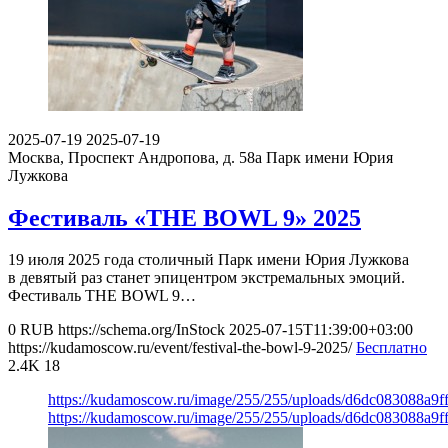
2025-07-19
2025-07-19
Москва, Проспект Андропова, д. 58а
Парк имени Юрия
Лужкова
Фестиваль «THE BOWL 9» 2025
19 июля 2025 года столичный Парк имени Юрия Лужкова
в девятый раз станет эпицентром экстремальных эмоций.
Фестиваль THE BOWL 9…
0
RUB
https://schema.org/InStock
2025-07-15T11:39:00+03:00
https://kudamoscow.ru/event/festival-the-bowl-9-2025/
Бесплатно
2.4K
18
https://kudamoscow.ru/image/255/255/uploads/d6dc083088a9
https://kudamoscow.ru/image/255/255/uploads/d6dc083088a9