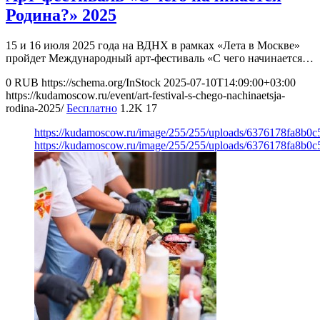
Родина?» 2025
15 и 16 июля 2025 года на ВДНХ в рамках «Лета в Москве»
пройдет Международный арт-фестиваль «С чего начинается…
0
RUB
https://schema.org/InStock
2025-07-10T14:09:00+03:00
https://kudamoscow.ru/event/art-festival-s-chego-nachinaetsja-
rodina-2025/
Бесплатно
1.2K
17
https://kudamoscow.ru/image/255/255/uploads/6376178fa8b0
https://kudamoscow.ru/image/255/255/uploads/6376178fa8b0