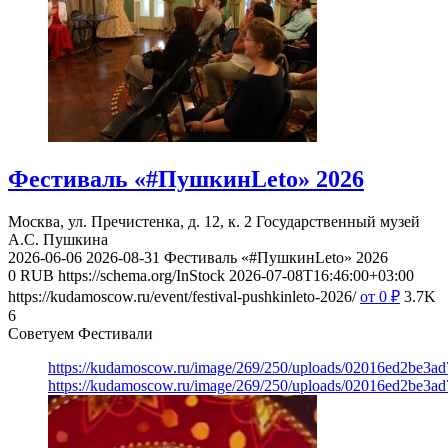
Фестиваль «#ПушкинLeto» 2026
Москва, ул. Пречистенка, д. 12, к. 2
Государственный музей
А.С. Пушкина
2026-06-06
2026-08-31
Фестиваль «#ПушкинLeto» 2026
0
RUB
https://schema.org/InStock
2026-07-08T16:46:00+03:00
https://kudamoscow.ru/event/festival-pushkinleto-2026/
от 0
₽
3.7K
6
Советуем Фестивали
https://kudamoscow.ru/image/269/250/uploads/02016ed2be3a
https://kudamoscow.ru/image/269/250/uploads/02016ed2be3a