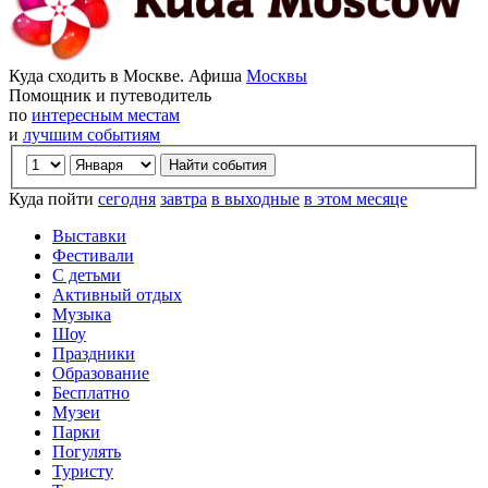
Куда сходить в Москве. Афиша
Москвы
Помощник и путеводитель
по
интересным местам
и
лучшим событиям
Куда пойти
сегодня
завтра
в выходные
в этом месяце
Выставки
Фестивали
С детьми
Активный отдых
Музыка
Шоу
Праздники
Образование
Бесплатно
Музеи
Парки
Погулять
Туристу