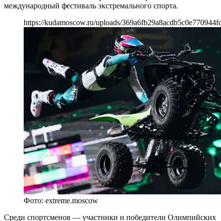
международный фестиваль экстремального спорта.
https://kudamoscow.ru/uploads/369a6fb29a8acdb5c0e770944f
Фото: extreme.moscow
Среди спортсменов — участники и победители Олимпийских