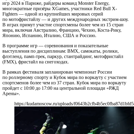
игр 2024 в Париже, райдеры команд Monster Energy,
многократные призёры XGames, участники Red Bull X-
Fighters — одной из крупнейших мировых серий
по мотофристайлу — и других международных экстрим-шоу.
В играх примут участие спортсмены более чем из 15 стран
мира, включая Австралию, Францию, Чехию, Коста-Рику,
Японию, Испанию, Италию, США и Россию.
В программе игр — соревнования и показательные
выступления по дисциплинам: BMX, самокаты, ролики,
флэтленд, памп-трек, паркур, стантрайдинг, мотофристайл
(FMX), фристайл на снегоходах.
В рамках фестиваля запланирован чемпионат России
по роллерному спорту и Кубок мира по воркауту с участием
спортсменов более чем из 37 стран. Кубок мира по воркауту
пройдет с 10:00 до 17:00 на центральной площади «РЖД
Арены».
https://kudamoscow.ru/uploads/f0643b2cfb4b5ec0fba87d1bfd