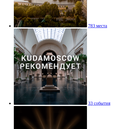
783 места
33 события