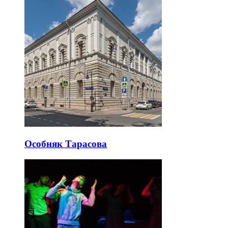
Особняк Тарасова