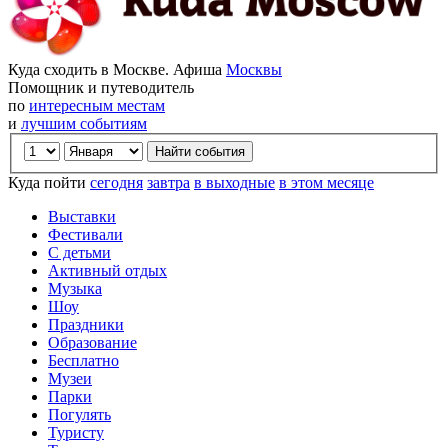
Куда сходить в Москве. Афиша
Москвы
Помощник и путеводитель
по
интересным местам
и
лучшим событиям
Куда пойти
сегодня
завтра
в выходные
в этом месяце
Выставки
Фестивали
С детьми
Активный отдых
Музыка
Шоу
Праздники
Образование
Бесплатно
Музеи
Парки
Погулять
Туристу