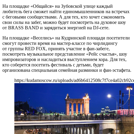
На площадке «Общайся» на Зубовской улице каждый
любитель бега сможет найти единомышленников на встречах
с беговыми сообществами. А для тех, кто хочет сэкономить
свои силы на забег, можно будет посмотреть на духовое шоу
от BRASS BAND и зарядиться энергией на DJ-сете.
На площадке «Веселись» на Кудринской площади посетители
смогут провести время на мастер-классе по чирлидингу
от группы RED FOX, принять участие в фан-забеге,
посмотреть музыкальное представление «Рейс счастья», шоу
импровизаторов и насладиться выступлением хора. Для тех,
кто соберется посетить фестиваль с детьми, будет
организована специальная семейная разминки и фан-эстафета.
https://kudamoscow.ru/uploads/ad6b6412508c7f7ce4a02cb92c