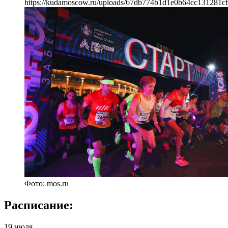
https://kudamoscow.ru/uploads/67db774b1d1e0b64cc131281cf
Фото: mos.ru
Расписание:
19 июля