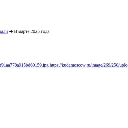
вали
➔
В марте 2025 года
7f91aa778a915bd60159.jpg
https://kudamoscow.ru/image/269/250/up