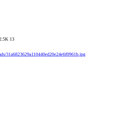
2.5K
13
loads/31a6823629a110440ed20e24e6f0961b.jpg