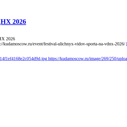
ДНХ 2026
НХ 2026
s://kudamoscow.ru/event/festival-ulichnyx-vidov-sporta-na-vdnx-2026/
614f1ef4168e2c054d9d.jpg
https://kudamoscow.ru/image/269/250/upl