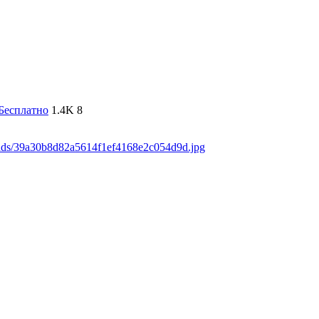
Бесплатно
1.4K
8
oads/39a30b8d82a5614f1ef4168e2c054d9d.jpg