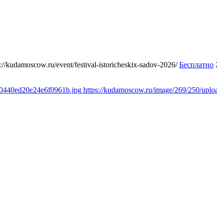
s://kudamoscow.ru/event/festival-istoricheskix-sadov-2026/
Бесплатно
10440ed20e24e6f0961b.jpg
https://kudamoscow.ru/image/269/250/up