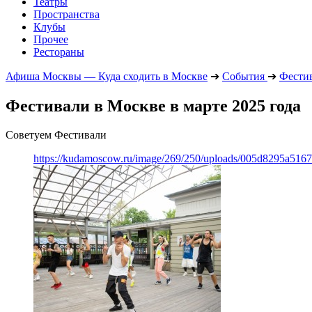
Театры
Пространства
Клубы
Прочее
Рестораны
Афиша Москвы — Куда сходить в Москве
➔
События
➔
Фести
Фестивали в Москве в марте 2025 года
Советуем Фестивали
https://kudamoscow.ru/image/269/250/uploads/005d8295a516