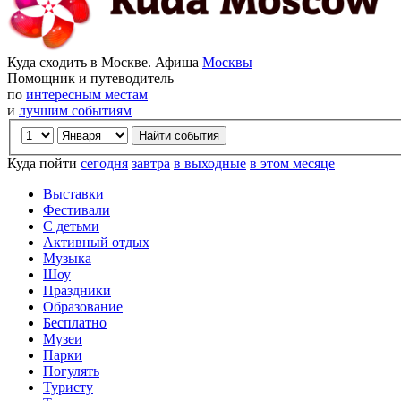
Куда сходить в Москве. Афиша
Москвы
Помощник и путеводитель
по
интересным местам
и
лучшим событиям
Куда пойти
сегодня
завтра
в выходные
в этом месяце
Выставки
Фестивали
С детьми
Активный отдых
Музыка
Шоу
Праздники
Образование
Бесплатно
Музеи
Парки
Погулять
Туристу