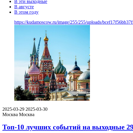
В эти выходные
В августе
В этом году
https://kudamoscow.ru/image/255/255/uploads/bcef17f56bb37
2025-03-29
2025-03-30
Москва
Москва
Топ-10 лучших событий на выходные 29