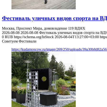
Фестиваль уличных видов спорта на В
Москва, Проспект Мира, домовладение 119
ВДНХ
2026-08-08
2026-08-08
Фестиваль уличных видов спорта на ВД
0
RUB
https://schema.org/InStock
2026-08-04T13:27:00+03:00
http
Советуем Фестивали
https://kudamoscow.ru/image/269/250/uploads/39a30b8d82a5