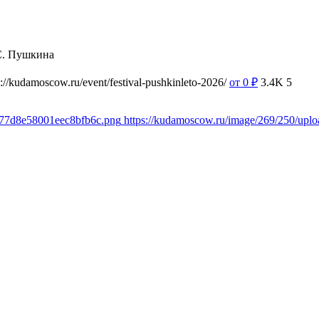
С. Пушкина
s://kudamoscow.ru/event/festival-pushkinleto-2026/
от 0
₽
3.4K
5
d77d8e58001eec8bfb6c.png
https://kudamoscow.ru/image/269/250/up