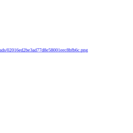
loads/02016ed2be3ad77d8e58001eec8bfb6c.png