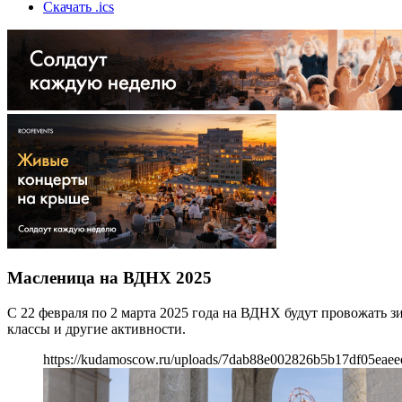
Скачать .ics
Масленица на ВДНХ 2025
С 22 февраля по 2 марта 2025 года на ВДНХ будут провожать з
классы и другие активности.
https://kudamoscow.ru/uploads/7dab88e002826b5b17df05eaee