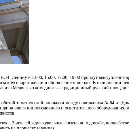
 И. Ленину в 13:00, 15:00, 17:00, 19:00 пройдут выступления 
щем круговорот жизни и обновление природы. В исполнении пев
ставит «Медвежью комедию» ― традиционный русский площадной
 за работой тематической площадки между павильоном № 64 и «До
дят аналоги киносъемочного и осветительного оборудования, м
ажистов.
азок». Зрителей ждут кукольные спектакли о дружбе, волшебст
ались на площадях и улицах.