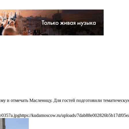
иму и отмечать Масленицу. Для гостей подготовили тематическую
e0357a.jpg
https://kudamoscow.ru/uploads/7dab88e002826b5b17df05e