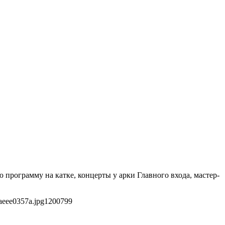
 программу на катке, концерты у арки Главного входа, мастер-
aeee0357a.jpg
1200
799