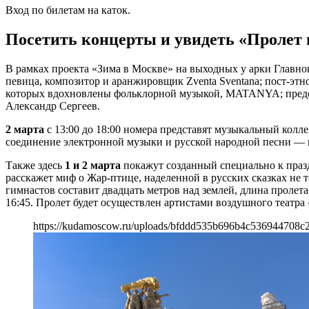
Вход по билетам на каток.
Посетить концерты и увидеть «Пролет
В рамках проекта «Зима в Москве» на выходных у арки Главн
певица, композитор и аранжировщик Zventa Sventana; пост-эт
которых вдохновлены фольклорной музыкой, MATANYA; представ
Александр Сергеев.
2 марта
с 13:00 до 18:00 номера представят музыкальный кол
соединение электронной музыки и русской народной песни ― 
Также здесь
1 и 2 марта
покажут созданный специально к праз
расскажет миф о Жар-птице, наделенной в русских сказках не 
гимнастов составит двадцать метров над землей, длина пролета —
16:45. Пролет будет осуществлен артистами воздушного театра
https://kudamoscow.ru/uploads/bfddd535b696b4c536944708c2