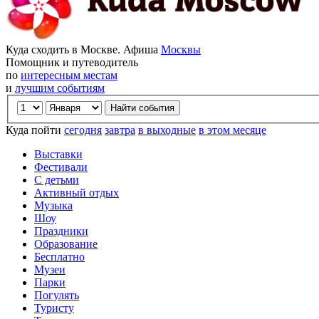
Куда сходить в Москве. Афиша
Москвы
Помощник и путеводитель
по
интересным местам
и
лучшим событиям
Куда пойти
сегодня
завтра
в выходные
в этом месяце
Выставки
Фестивали
С детьми
Активный отдых
Музыка
Шоу
Праздники
Образование
Бесплатно
Музеи
Парки
Погулять
Туристу