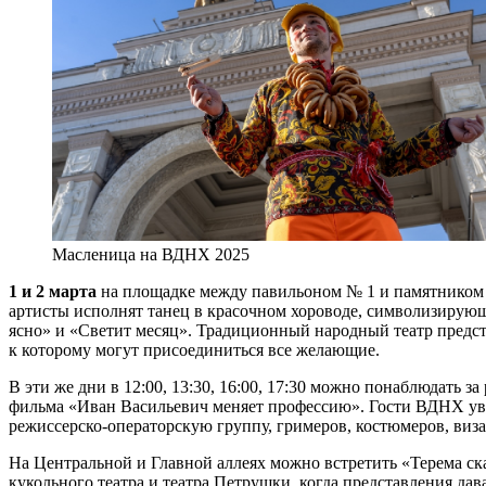
Масленица на ВДНХ 2025
1 и 2 марта
на площадке между павильоном № 1 и памятником В.
артисты исполнят танец в красочном хороводе, символизирую
ясно» и «Светит месяц». Традиционный народный театр пред
к которому могут присоединиться все желающие.
В эти же дни в 12:00, 13:30, 16:00, 17:30 можно понаблюдать
фильма «Иван Васильевич меняет профессию». Гости ВДНХ уви
режиссерско-операторскую группу, гримеров, костюмеров, виз
На Центральной и Главной аллеях можно встретить «Терема ск
кукольного театра и театра Петрушки, когда представления дав