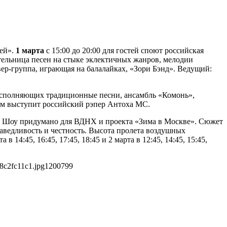
цей».
1 марта
с 15:00 до 20:00 для гостей споют российская
ительница песен на стыке эклектичных жанров, мелодии
ер-группа, играющая на балалайках, «Зори Бэнд». Ведущий:
 исполняющих традиционные песни, ансамбль «Комонь»,
ом выступит российский рэпер Антоха МС.
. Шоу придумано для ВДНХ и проекта «Зима в Москве». Сюжет
раведливость и честность. Высота пролета воздушных
4:45, 16:45, 17:45, 18:45 и 2 марта в 12:45, 14:45, 15:45,
8c2fc11c1.jpg
1200
799