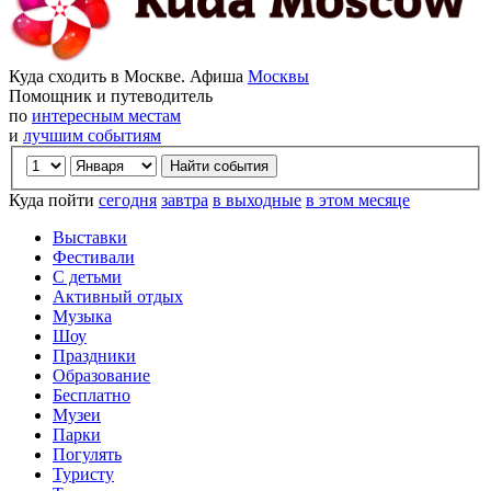
Куда сходить в Москве. Афиша
Москвы
Помощник и путеводитель
по
интересным местам
и
лучшим событиям
Куда пойти
сегодня
завтра
в выходные
в этом месяце
Выставки
Фестивали
С детьми
Активный отдых
Музыка
Шоу
Праздники
Образование
Бесплатно
Музеи
Парки
Погулять
Туристу