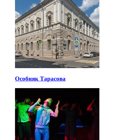
Особняк Тарасова