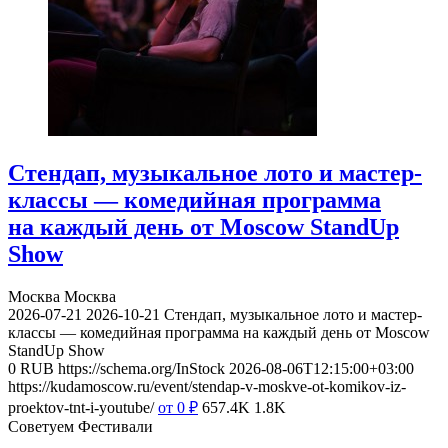
Стендап, музыкальное лото и мастер-
классы — комедийная программа
на каждый день от Moscow StandUp
Show
Москва
Москва
2026-07-21
2026-10-21
Стендап, музыкальное лото и мастер-
классы — комедийная программа на каждый день от Moscow
StandUp Show
0
RUB
https://schema.org/InStock
2026-08-06T12:15:00+03:00
https://kudamoscow.ru/event/stendap-v-moskve-ot-komikov-iz-
proektov-tnt-i-youtube/
от 0
₽
657.4K
1.8K
Советуем Фестивали