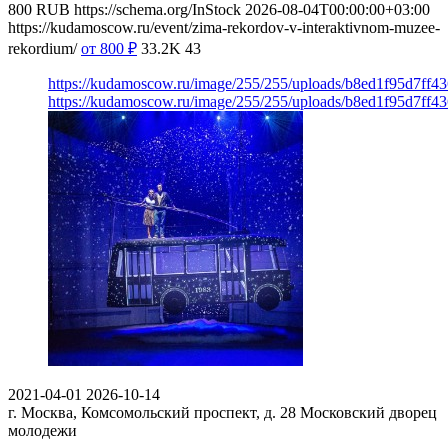
800
RUB
https://schema.org/InStock
2026-08-04T00:00:00+03:00
https://kudamoscow.ru/event/zima-rekordov-v-interaktivnom-muzee-
rekordium/
от 800
₽
33.2K
43
https://kudamoscow.ru/image/255/255/uploads/b8ed1f95d7ff
https://kudamoscow.ru/image/255/255/uploads/b8ed1f95d7ff
2021-04-01
2026-10-14
г. Москва, Комсомольский проспект, д. 28
Московский дворец
молодежи