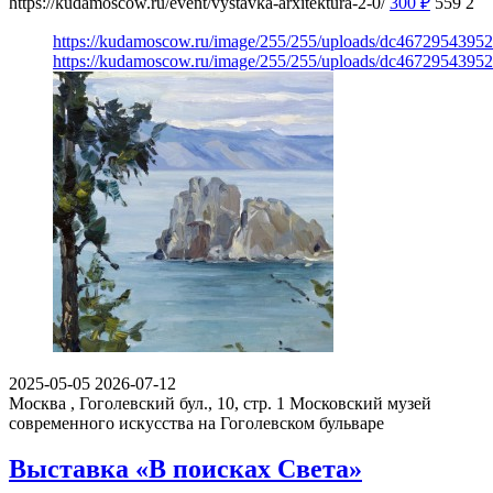
https://kudamoscow.ru/event/vystavka-arxitektura-2-0/
300
₽
559
2
https://kudamoscow.ru/image/255/255/uploads/dc467295439
https://kudamoscow.ru/image/255/255/uploads/dc467295439
2025-05-05
2026-07-12
Москва , Гоголевский бул., 10, стр. 1
Московский музей
современного искусства на Гоголевском бульваре
Выставка «В поисках Света»