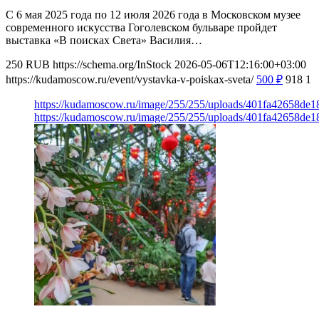
С 6 мая 2025 года по 12 июля 2026 года в Московском музее
современного искусства Гоголевском бульваре пройдет
выставка «В поисках Света» Василия…
250
RUB
https://schema.org/InStock
2026-05-06T12:16:00+03:00
https://kudamoscow.ru/event/vystavka-v-poiskax-sveta/
500
₽
918
1
https://kudamoscow.ru/image/255/255/uploads/401fa42658de
https://kudamoscow.ru/image/255/255/uploads/401fa42658de