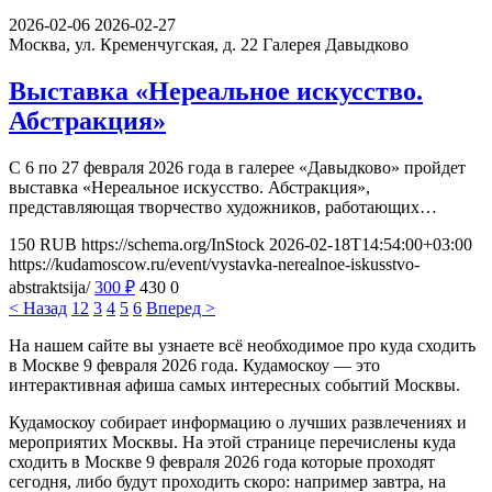
2026-02-06
2026-02-27
Москва, ул. Кременчугская, д. 22
Галерея Давыдково
Выставка «Нереальное искусство.
Абстракция»
С 6 по 27 февраля 2026 года в галерее «Давыдково» пройдет
выставка «Нереальное искусство. Абстракция»,
представляющая творчество художников, работающих…
150
RUB
https://schema.org/InStock
2026-02-18T14:54:00+03:00
https://kudamoscow.ru/event/vystavka-nerealnoe-iskusstvo-
abstraktsija/
300
₽
430
0
< Назад
1
2
3
4
5
6
Вперед >
На нашем сайте вы узнаете всё необходимое про куда сходить
в Москве 9 февраля 2026 года. Кудамоскоу — это
интерактивная афиша самых интересных событий Москвы.
Кудамоскоу собирает информацию о лучших развлечениях и
мероприятих Москвы. На этой странице перечислены куда
сходить в Москве 9 февраля 2026 года которые проходят
сегодня, либо будут проходить скоро: например завтра, на