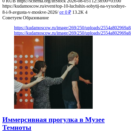
0
RUB
https://schema.org/InStock
2026-08-05T12:38:00+03:00
https://kudamoscow.ru/event/top-10-luchshix-sobytij-na-vyxodnye-
8-i-9-avgusta-v-moskve-2026/
от 0
₽
13.2K
4
Советуем Образование
https://kudamoscow.ru/image/269/250/uploads/2554a802969
https://kudamoscow.ru/image/269/250/uploads/2554a802969
Иммерсивная прогулка в Музее
Темноты