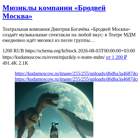
Мюзиклы компании «Бродвей
Москва»
Театральная компания Дмитрия Богачёва «Бродвей Москва»
создаёт музыкальные спектакли на любой вкус: в Театре МДМ
ежедневно идёт мюзикл из песен группы…
1200
RUB
https://schema.org/InStock
2026-08-03T00:00:00+03:00
https://kudamoscow.ru/event/mjuzikly-v-teatre-mdm/
от 1 200
₽
491.4K
2.1K
https://kudamoscow.ru/image/255/255/uploads/d6dba3a4687d
https://kudamoscow.ru/image/255/255/uploads/d6dba3a4687d