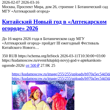
2026-02-07
2026-03-16
Москва, Проспект Мира, дом 26, строение 1
Ботанический сад
МГУ «Аптекарский огород»
Китайский Новый год в «Аптекарском
огороде» 2026
До 16 марта 2026 года в Ботаническом саду МГУ
«Аптекарский огород» пройдет III ежегодный Фестиваль
Китайского Нового…
350
RUB
https://schema.org/InStock
2026-03-11T10:30:00+03:00
https://kudamoscow.ru/event/kitajskij-novyj-god-v-aptekarskom-
ogorode-2026/
от 500
₽
27.9K
25
https://kudamoscow.ru/image/255/255/uploads/b970a5ec54d3
https://kudamoscow.ru/image/255/255/uploads/b970a5ec54d3