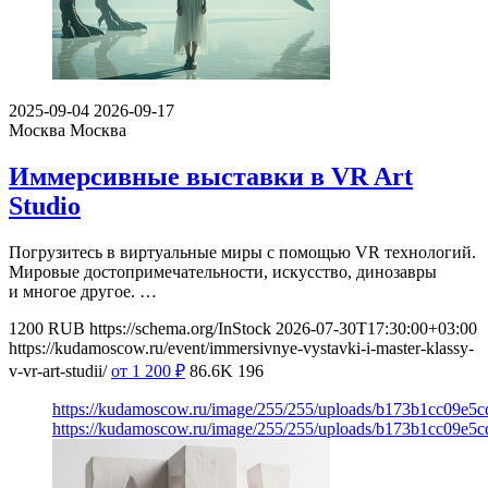
2025-09-04
2026-09-17
Москва
Москва
Иммерсивные выставки в VR Art
Studio
Погрузитесь в виртуальные миры с помощью VR технологий.
Мировые достопримечательности, искусство, динозавры
и многое другое. …
1200
RUB
https://schema.org/InStock
2026-07-30T17:30:00+03:00
https://kudamoscow.ru/event/immersivnye-vystavki-i-master-klassy-
v-vr-art-studii/
от 1 200
₽
86.6K
196
https://kudamoscow.ru/image/255/255/uploads/b173b1cc09e5
https://kudamoscow.ru/image/255/255/uploads/b173b1cc09e5