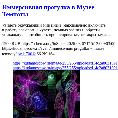
Иммерсивная прогулка в Музее
Темноты
Увидеть окружающий мир иначе, максимально включить
в работу все органы чувств, помимо зрения и обрести
уникальную способность ориентироваться «с закрытыми…
1500
RUB
https://schema.org/InStock
2026-08-07T15:12:00+03:00
https://kudamoscow.ru/event/immersivnaja-progulka-v-muzee-
temnoty/
от 1 700
₽
66.2K
164
https://kudamoscow.ru/image/255/255/uploads/d14c2a803139
https://kudamoscow.ru/image/255/255/uploads/d14c2a803139