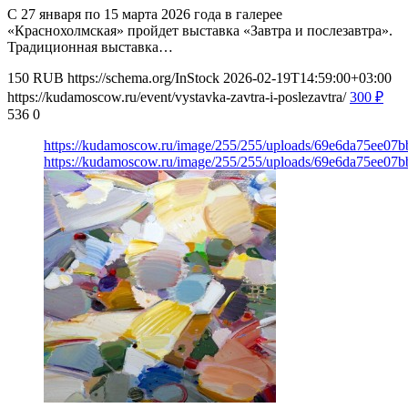
С 27 января по 15 марта 2026 года в галерее
«Краснохолмская» пройдет выставка «Завтра и послезавтра».
Традиционная выставка…
150
RUB
https://schema.org/InStock
2026-02-19T14:59:00+03:00
https://kudamoscow.ru/event/vystavka-zavtra-i-poslezavtra/
300
₽
536
0
https://kudamoscow.ru/image/255/255/uploads/69e6da75ee0
https://kudamoscow.ru/image/255/255/uploads/69e6da75ee0