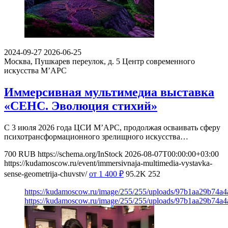
2024-09-27
2026-06-25
Москва, Пушкарев переулок, д. 5
Центр современного
искусства М’АРС
Иммерсивная мультимедиа выставка
«СЕНС. Эволюция стихий»
С 3 июля 2026 года ЦСИ М’АРС, продолжая осваивать сферу
психотрансформационного зрелищного искусства…
700
RUB
https://schema.org/InStock
2026-08-07T00:00:00+03:00
https://kudamoscow.ru/event/immersivnaja-multimedia-vystavka-
sense-geometrija-chuvstv/
от 1 400
₽
95.2K
252
https://kudamoscow.ru/image/255/255/uploads/97b1aa29b74a
https://kudamoscow.ru/image/255/255/uploads/97b1aa29b74a