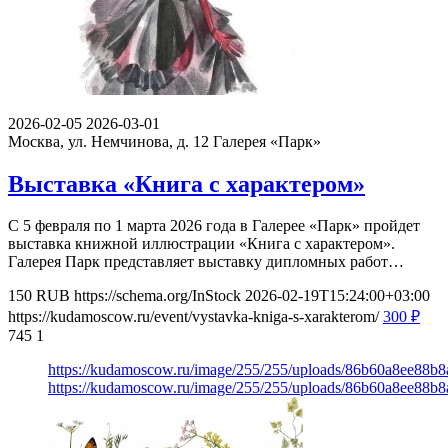
2026-02-05
2026-03-01
Москва, ул. Немчинова, д. 12
Галерея «Парк»
Выставка «Книга с характером»
С 5 февраля по 1 марта 2026 года в Галерее «Парк» пройдет
выставка книжной иллюстрации «Книга с характером».
Галерея Парк представляет выставку дипломных работ…
150
RUB
https://schema.org/InStock
2026-02-19T15:24:00+03:00
https://kudamoscow.ru/event/vystavka-kniga-s-xarakterom/
300
₽
745
1
https://kudamoscow.ru/image/255/255/uploads/86b60a8ee88b
https://kudamoscow.ru/image/255/255/uploads/86b60a8ee88b