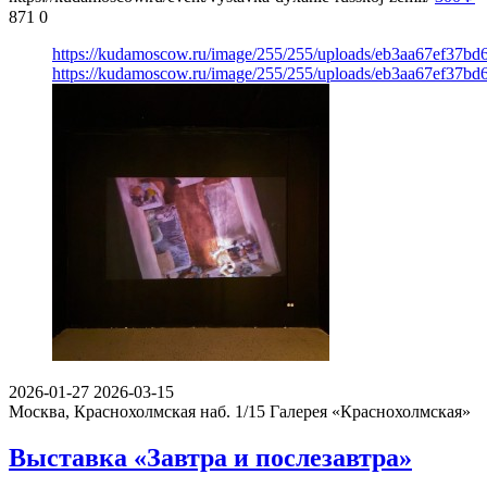
871
0
https://kudamoscow.ru/image/255/255/uploads/eb3aa67ef37
https://kudamoscow.ru/image/255/255/uploads/eb3aa67ef37
2026-01-27
2026-03-15
Москва, Краснохолмская наб. 1/15
Галерея «Краснохолмская»
Выставка «Завтра и послезавтра»