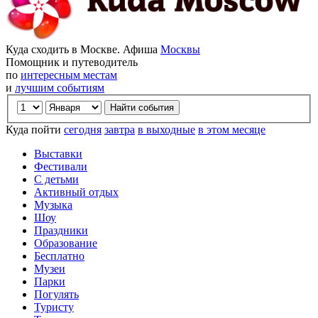
Куда сходить в Москве. Афиша
Москвы
Помощник и путеводитель
по
интересным местам
и
лучшим событиям
Куда пойти
сегодня
завтра
в выходные
в этом месяце
Выставки
Фестивали
С детьми
Активный отдых
Музыка
Шоу
Праздники
Образование
Бесплатно
Музеи
Парки
Погулять
Туристу