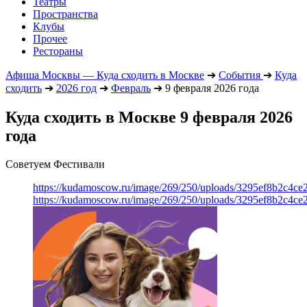
Театры
Пространства
Клубы
Прочее
Рестораны
Афиша Москвы — Куда сходить в Москве
➔
События
➔
Куда
сходить
➔
2026 год
➔
Февраль
➔
9 февраля 2026 года
Куда сходить в Москве 9 февраля 2026
года
Советуем Фестивали
https://kudamoscow.ru/image/269/250/uploads/3295ef8b2c4ce
https://kudamoscow.ru/image/269/250/uploads/3295ef8b2c4ce