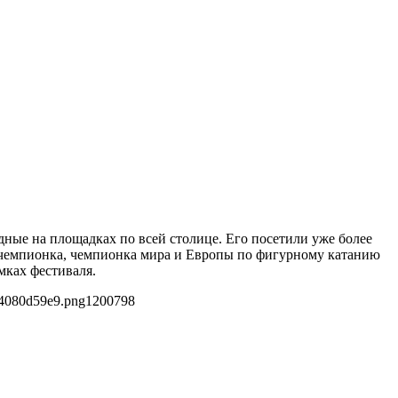
дные на площадках по всей столице. Его посетили уже более
я чемпионка, чемпионка мира и Европы по фигурному катанию
мках фестиваля.
b4080d59e9.png
1200
798