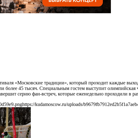
естиваля «Московские традиции», который проходит каждые выхо
тали более 45 тысяч. Специальным гостем выступит олимпийска
авершит серию фан-встреч, которые еженедельно проходили в ра
80d59e9.png
https://kudamoscow.ru/uploads/b9679fb7912ed2b5f1a7ae