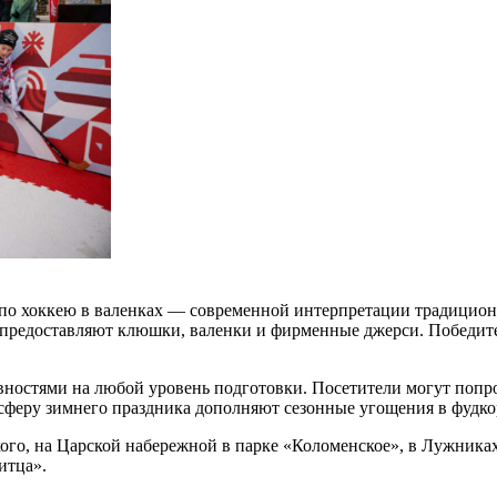
о хоккею в валенках — современной интерпретации традиционно
м предоставляют клюшки, валенки и фирменные джерси. Побед
ностями на любой уровень подготовки. Посетители могут попроб
осферу зимнего праздника дополняют сезонные угощения в фудк
ького, на Царской набережной в парке «Коломенское», в Лужника
итца».