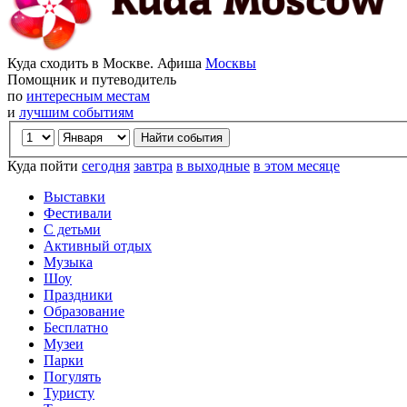
Куда сходить в Москве. Афиша
Москвы
Помощник и путеводитель
по
интересным местам
и
лучшим событиям
Куда пойти
сегодня
завтра
в выходные
в этом месяце
Выставки
Фестивали
С детьми
Активный отдых
Музыка
Шоу
Праздники
Образование
Бесплатно
Музеи
Парки
Погулять
Туристу