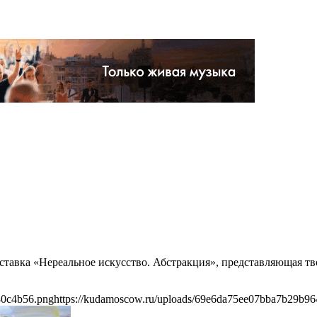
ыставка «Нереальное искусство. Абстракция», представляющая т
80c4b56.png
https://kudamoscow.ru/uploads/69e6da75ee07bba7b29b9