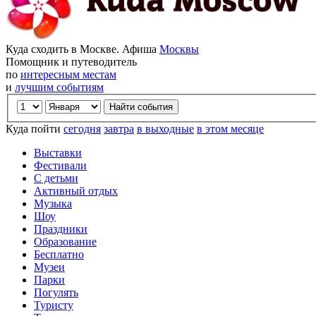
Куда сходить в Москве. Афиша
Москвы
Помощник и путеводитель
по
интересным местам
и
лучшим событиям
Куда пойти
сегодня
завтра
в выходные
в этом месяце
Выставки
Фестивали
С детьми
Активный отдых
Музыка
Шоу
Праздники
Образование
Бесплатно
Музеи
Парки
Погулять
Туристу