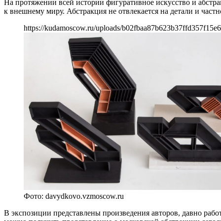
На протяжении всей истории фигуративное искусство и абстрак
к внешнему миру. Абстракция не отвлекается на детали и частн
https://kudamoscow.ru/uploads/b02fbaa87b623b37ffd357f15e
Фото: davydkovo.vzmoscow.ru
В экспозиции представлены произведения авторов, давно рабо