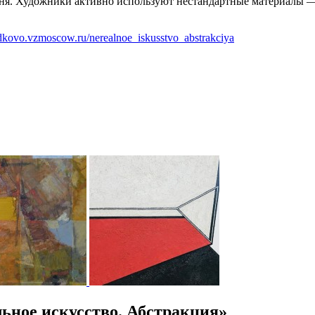
ня. Художники активно используют нестандартные материалы — п
.
ydkovo.vzmoscow.ru/nerealnoe_iskusstvo_abstrakciya
ьное искусство. Абстракция»