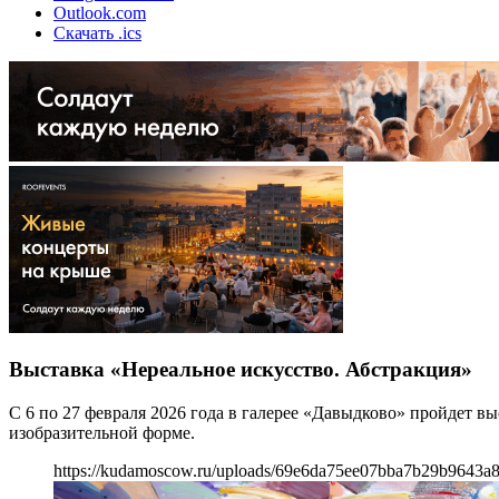
Outlook.com
Скачать .ics
Выставка «Нереальное искусство. Абстракция»
С 6 по 27 февраля 2026 года в галерее «Давыдково» пройдет в
изобразительной форме.
https://kudamoscow.ru/uploads/69e6da75ee07bba7b29b9643a