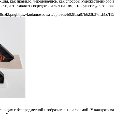
ция, как правило, чередовались, как способы художественного в
ости, а заставляет сосредоточиться на том, что существует за п
68c5f2.png
https://kudamoscow.ru/uploads/b02fbaa87b623b37ffd357f1
тающих с беспредметной изобразительной формой. У каждого ма