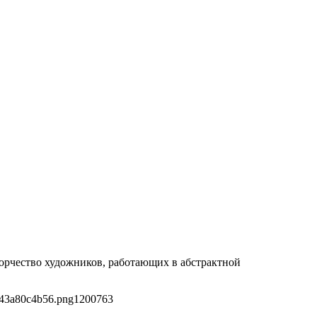
ворчество художников, работающих в абстрактной
643a80c4b56.png
1200
763