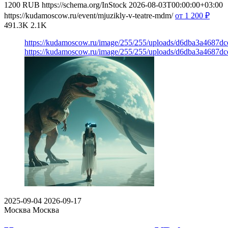
1200
RUB
https://schema.org/InStock
2026-08-03T00:00:00+03:00
https://kudamoscow.ru/event/mjuzikly-v-teatre-mdm/
от 1 200
₽
491.3K
2.1K
https://kudamoscow.ru/image/255/255/uploads/d6dba3a4687d
https://kudamoscow.ru/image/255/255/uploads/d6dba3a4687d
2025-09-04
2026-09-17
Москва
Москва