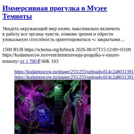
Иммерсивная прогулка в Музее
Темноты
Увидеть окружающий мир иначе, максимально включить
в работу все органы чувств, помимо зрения и обрести
уникальную способность ориентироваться «с закрытыми…
1500
RUB
https://schema.org/InStock
2026-08-07T15:12:00+03:00
https://kudamoscow.ru/event/immersivnaja-progulka-v-muzee-
temnoty/
от 1 700
₽
66K
163
https://kudamoscow.ru/image/255/255/uploads/d14c2a803139
https://kudamoscow.ru/image/255/255/uploads/d14c2a803139