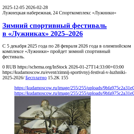
2025-12-05
2026-02-28
Лужнецкая набережная, 24
Спорткомплекс «Лужники»
Зимний спортивный фестиваль
в «Лужниках» 2025–2026
С 5 декабря 2025 года по 28 февраля 2026 года в олимпийском
комплексе «Лужники» пройдет зимний спортивный
фестиваль.
0
RUB
https://schema.org/InStock
2026-01-27T14:33:00+03:00
https://kudamoscow.ru/event/zimnij-sportivnyj-festival-v-luzhniki-
2025-2026/
Бесплатно
15.2K
155
https://kudamoscow.ru/image/255/255/uploads/9bfa975c2a31
https://kudamoscow.ru/image/255/255/uploads/9bfa975c2a31