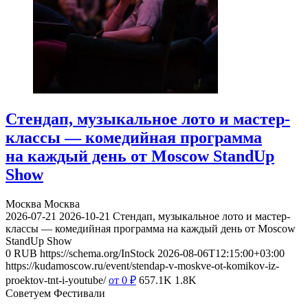
Стендап, музыкальное лото и мастер-
классы — комедийная программа
на каждый день от Moscow StandUp
Show
Москва
Москва
2026-07-21
2026-10-21
Стендап, музыкальное лото и мастер-
классы — комедийная программа на каждый день от Moscow
StandUp Show
0
RUB
https://schema.org/InStock
2026-08-06T12:15:00+03:00
https://kudamoscow.ru/event/stendap-v-moskve-ot-komikov-iz-
proektov-tnt-i-youtube/
от 0
₽
657.1K
1.8K
Советуем Фестивали