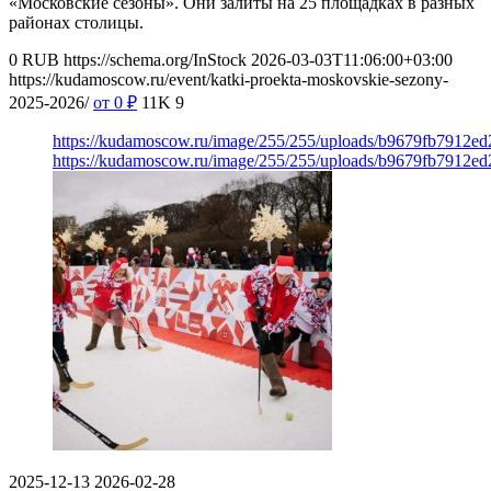
«Московские сезоны». Они залиты на 25 площадках в разных
районах столицы.
0
RUB
https://schema.org/InStock
2026-03-03T11:06:00+03:00
https://kudamoscow.ru/event/katki-proekta-moskovskie-sezony-
2025-2026/
от 0
₽
11K
9
https://kudamoscow.ru/image/255/255/uploads/b9679fb7912e
https://kudamoscow.ru/image/255/255/uploads/b9679fb7912e
2025-12-13
2026-02-28