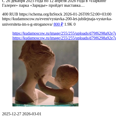
С 26 декабря 2025 года по 12 апреля 2026 года в «Паркинг
Галерее» парка «Зарядье» пройдет выставка…
400
RUB
https://schema.org/InStock
2026-01-26T09:52:00+03:00
https://kudamoscow.ru/event/vystavka-200-let-jubilejnaja-vystavka-
universiteta-im-s-g-stroganova/
800
₽
1.9K
0
https://kudamoscow.ru/image/255/255/uploads/d79f6298a92e
https://kudamoscow.ru/image/255/255/uploads/d79f6298a92e
2025-12-27
2026-03-01