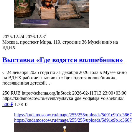
2025-12-24
2026-12-31
Москва, проспект Мира, 119, строение 36
Музей кино на
ВДНХ
Выставка «Где водятся волшебники»
С 24 декабря 2025 года по 31 декабря 2026 года в Музее кино
на ВДНХ работает выставка «Где водятся волшебники»,
посвященная детской…
250
RUB
https://schema.org/InStock
2026-02-11T13:23:00+03:00
https://kudamoscow.ru/event/vystavka-gde-vodjatsja-volshebniki/
500
₽
1.7K
0
https://kudamoscow.ru/image/255/255/uploads/5d91e9b1c366
https://kudamoscow.ru/image/255/255/uploads/5d91e9b1c366