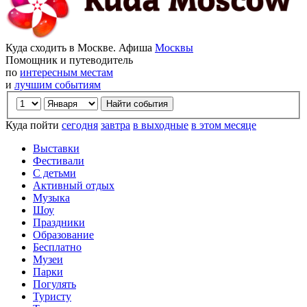
Куда сходить в Москве. Афиша
Москвы
Помощник и путеводитель
по
интересным местам
и
лучшим событиям
Куда пойти
сегодня
завтра
в выходные
в этом месяце
Выставки
Фестивали
С детьми
Активный отдых
Музыка
Шоу
Праздники
Образование
Бесплатно
Музеи
Парки
Погулять
Туристу