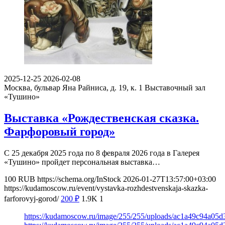
2025-12-25
2026-02-08
Москва, бульвар Яна Райниса, д. 19, к. 1
Выставочный зал
«Тушино»
Выставка «Рождественская сказка.
Фарфоровый город»
С 25 декабря 2025 года по 8 февраля 2026 года в Галерея
«Тушино» пройдет персональная выставка…
100
RUB
https://schema.org/InStock
2026-01-27T13:57:00+03:00
https://kudamoscow.ru/event/vystavka-rozhdestvenskaja-skazka-
farforovyj-gorod/
200
₽
1.9K
1
https://kudamoscow.ru/image/255/255/uploads/ac1a49c94a05