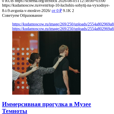
0
RUB
https://schema.org/InStock
2026-08-05T12:38:00+03:00
https://kudamoscow.ru/event/top-10-luchshix-sobytij-na-vyxodnye-
8-i-9-avgusta-v-moskve-2026/
от 0
₽
9.1K
2
Советуем Образование
https://kudamoscow.ru/image/269/250/uploads/2554a802969
https://kudamoscow.ru/image/269/250/uploads/2554a802969
Иммерсивная прогулка в Музее
Темноты