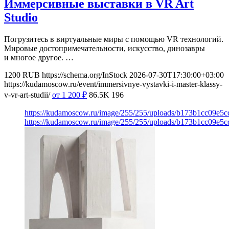
Иммерсивные выставки в VR Art
Studio
Погрузитесь в виртуальные миры с помощью VR технологий.
Мировые достопримечательности, искусство, динозавры
и многое другое. …
1200
RUB
https://schema.org/InStock
2026-07-30T17:30:00+03:00
https://kudamoscow.ru/event/immersivnye-vystavki-i-master-klassy-
v-vr-art-studii/
от 1 200
₽
86.5K
196
https://kudamoscow.ru/image/255/255/uploads/b173b1cc09e5
https://kudamoscow.ru/image/255/255/uploads/b173b1cc09e5