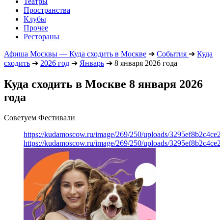
Театры
Пространства
Клубы
Прочее
Рестораны
Афиша Москвы — Куда сходить в Москве
➔
События
➔
Куда
сходить
➔
2026 год
➔
Январь
➔
8 января 2026 года
Куда сходить в Москве 8 января 2026
года
Советуем Фестивали
https://kudamoscow.ru/image/269/250/uploads/3295ef8b2c4ce
https://kudamoscow.ru/image/269/250/uploads/3295ef8b2c4ce