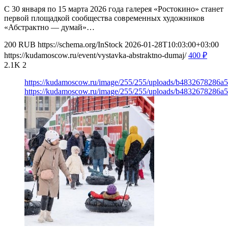
С 30 января по 15 марта 2026 года галерея «Ростокино» станет
первой площадкой сообщества современных художников
«Абстрактно — думай»…
200
RUB
https://schema.org/InStock
2026-01-28T10:03:00+03:00
https://kudamoscow.ru/event/vystavka-abstraktno-dumaj/
400
₽
2.1K
2
https://kudamoscow.ru/image/255/255/uploads/b4832678286
https://kudamoscow.ru/image/255/255/uploads/b4832678286