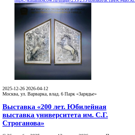
https://kudamoscow.ru/image/255/255/uploads/ac1a49c94a05
2025-12-26
2026-04-12
Москва, ул. Варварка, влад. 6
Парк «Зарядье»
Выставка «200 лет. Юбилейная
выставка университета им. С.Г.
Строганова»