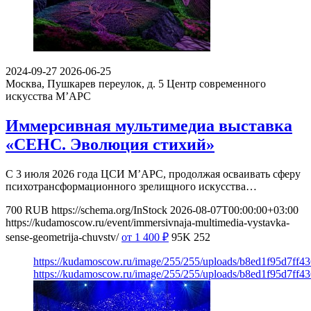
2024-09-27
2026-06-25
Москва, Пушкарев переулок, д. 5
Центр современного
искусства М’АРС
Иммерсивная мультимедиа выставка
«СЕНС. Эволюция стихий»
С 3 июля 2026 года ЦСИ М’АРС, продолжая осваивать сферу
психотрансформационного зрелищного искусства…
700
RUB
https://schema.org/InStock
2026-08-07T00:00:00+03:00
https://kudamoscow.ru/event/immersivnaja-multimedia-vystavka-
sense-geometrija-chuvstv/
от 1 400
₽
95K
252
https://kudamoscow.ru/image/255/255/uploads/b8ed1f95d7ff
https://kudamoscow.ru/image/255/255/uploads/b8ed1f95d7ff