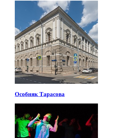
Особняк Тарасова