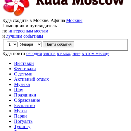
Куда сходить в Москве. Афиша
Москвы
Помощник и путеводитель
по
интересным местам
и
лучшим событиям
Куда пойти
сегодня
завтра
в выходные
в этом месяце
Выставки
Фестивали
С детьми
Активный отдых
Музыка
Шоу
Праздники
Образование
Бесплатно
Музеи
Парки
Погулять
Туристу