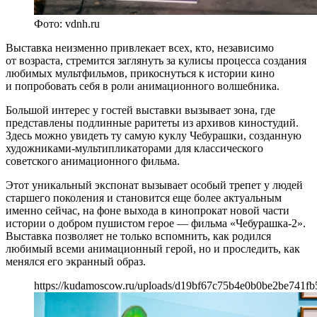
Фото: vdnh.ru
Выставка неизменно привлекает всех, кто, независимо
от возраста, стремится заглянуть за кулисы процесса создания
любимых мультфильмов, прикоснуться к истории кино
и попробовать себя в роли анимационного волшебника.
Большой интерес у гостей выставки вызывает зона, где
представлены подлинные раритеты из архивов киностудий.
Здесь можно увидеть ту самую куклу Чебурашки, созданную
художниками-мультипликаторами для классического
советского анимационного фильма.
Этот уникальный экспонат вызывает особый трепет у людей
старшего поколения и становится еще более актуальным
именно сейчас, на фоне выхода в кинопрокат новой части
истории о добром пушистом герое — фильма «Чебурашка-2».
Выставка позволяет не только вспомнить, как родился
любимый всеми анимационный герой, но и проследить, как
менялся его экранный образ.
https://kudamoscow.ru/uploads/d19bf67c75b4e0b0be2be741fb