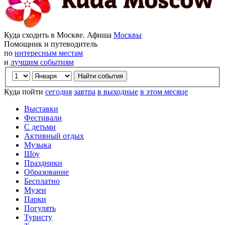
Куда сходить в Москве. Афиша
Москвы
Помощник и путеводитель
по
интересным местам
и
лучшим событиям
Куда пойти
сегодня
завтра
в выходные
в этом месяце
Выставки
Фестивали
С детьми
Активный отдых
Музыка
Шоу
Праздники
Образование
Бесплатно
Музеи
Парки
Погулять
Туристу