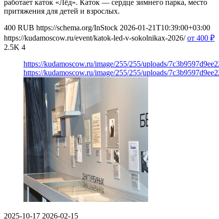
работает каток «Лёд». Каток — сердце зимнего парка, место
притяжения для детей и взрослых.
400
RUB
https://schema.org/InStock
2026-01-21T10:39:00+03:00
https://kudamoscow.ru/event/katok-led-v-sokolnikax-2026/
от 400
₽
2.5K
4
https://kudamoscow.ru/image/255/255/uploads/7c3b9597d9ee
https://kudamoscow.ru/image/255/255/uploads/7c3b9597d9ee
2025-10-17
2026-02-15