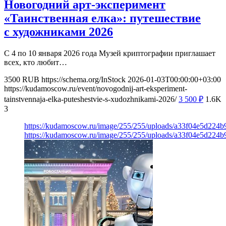
Новогодний арт-эксперимент
«Таинственная елка»: путешествие
с художниками 2026
С 4 по 10 января 2026 года Музей криптографии приглашает
всех, кто любит…
3500
RUB
https://schema.org/InStock
2026-01-03T00:00:00+03:00
https://kudamoscow.ru/event/novogodnij-art-eksperiment-
tainstvennaja-elka-puteshestvie-s-xudozhnikami-2026/
3 500
₽
1.6K
3
https://kudamoscow.ru/image/255/255/uploads/a33f04e5d224
https://kudamoscow.ru/image/255/255/uploads/a33f04e5d224