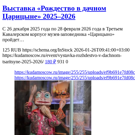
Выставка «Рождество в дачном
Царицыне» 2025–2026
С 26 декабря 2025 года по 28 февраля 2026 года в Третьем
Кавалерском корпусе музея-заповедника «Царицыно»
пройдет…
125
RUB
https://schema.org/InStock
2026-01-26T09:41:00+03:00
https://kudamoscow.ru/event/vystavka-rozhdestvo-v-dachnom-
tsaritsyne-2025-2026/
180
₽
931
0
https://kudamoscow.ru/image/255/255/uploads/ef9b691e7fd08
https://kudamoscow.ru/image/255/255/uploads/ef9b691e7fd08