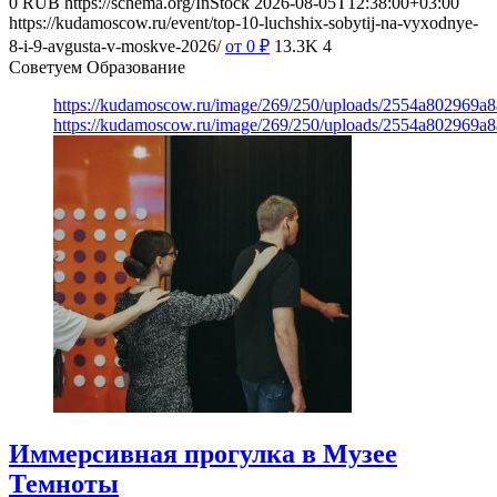
0
RUB
https://schema.org/InStock
2026-08-05T12:38:00+03:00
https://kudamoscow.ru/event/top-10-luchshix-sobytij-na-vyxodnye-
8-i-9-avgusta-v-moskve-2026/
от 0
₽
13.3K
4
Советуем Образование
https://kudamoscow.ru/image/269/250/uploads/2554a802969
https://kudamoscow.ru/image/269/250/uploads/2554a802969
Иммерсивная прогулка в Музее
Темноты