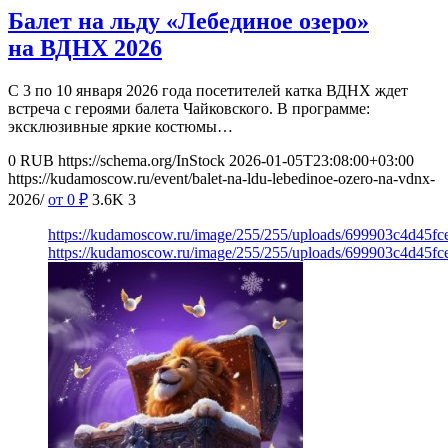
Балет на льду «Лебединое озеро»
на ВДНХ 2026
С 3 по 10 января 2026 года посетителей катка ВДНХ ждет
встреча с героями балета Чайковского. В программе:
эксклюзивные яркие костюмы…
0
RUB
https://schema.org/InStock
2026-01-05T23:08:00+03:00
https://kudamoscow.ru/event/balet-na-ldu-lebedinoe-ozero-na-vdnx-
2026/
от 0
₽
3.6K
3
https://kudamoscow.ru/image/255/255/uploads/699903c4d45
https://kudamoscow.ru/image/255/255/uploads/699903c4d45