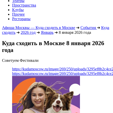
Театры
Пространства
Клубы
Прочее
Рестораны
Афиша Москвы — Куда сходить в Москве
➔
События
➔
Куда
сходить
➔
2026 год
➔
Январь
➔
8 января 2026 года
Куда сходить в Москве 8 января 2026
года
Советуем Фестивали
https://kudamoscow.ru/image/269/250/uploads/3295ef8b2c4ce
https://kudamoscow.ru/image/269/250/uploads/3295ef8b2c4ce