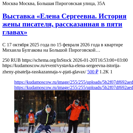
Москва
Москва, Большая Пироговская улица, 35А
Выставка «Елена Сергеевна. История
жены писателя, рассказанная в пяти
главах»
С 17 октября 2025 года по 15 февраля 2026 года в квартире
Михаила Булгакова на Большой Пироговской…
250
RUB
https://schema.org/InStock
2026-01-20T16:53:00+03:00
https://kudamoscow.ru/event/vystavka-elena-sergeevna-istorija-
zheny-pisatelja-rasskazannaja-v-pjati-glavax/
500
₽
1.2K
1
https://kudamoscow.ru/image/255/255/uploads/5b2f07df692a
https://kudamoscow.ru/image/255/255/uploads/5b2f07df692a