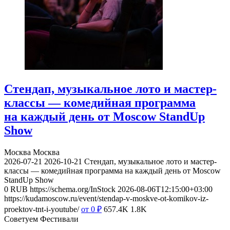
Стендап, музыкальное лото и мастер-
классы — комедийная программа
на каждый день от Moscow StandUp
Show
Москва
Москва
2026-07-21
2026-10-21
Стендап, музыкальное лото и мастер-
классы — комедийная программа на каждый день от Moscow
StandUp Show
0
RUB
https://schema.org/InStock
2026-08-06T12:15:00+03:00
https://kudamoscow.ru/event/stendap-v-moskve-ot-komikov-iz-
proektov-tnt-i-youtube/
от 0
₽
657.4K
1.8K
Советуем Фестивали