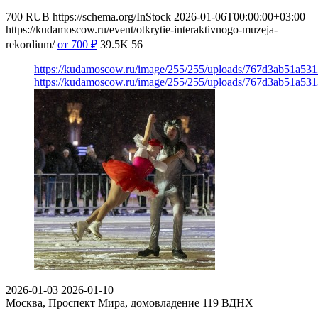
700
RUB
https://schema.org/InStock
2026-01-06T00:00:00+03:00
https://kudamoscow.ru/event/otkrytie-interaktivnogo-muzeja-
rekordium/
от 700
₽
39.5K
56
https://kudamoscow.ru/image/255/255/uploads/767d3ab51a53
https://kudamoscow.ru/image/255/255/uploads/767d3ab51a53
2026-01-03
2026-01-10
Москва, Проспект Мира, домовладение 119
ВДНХ