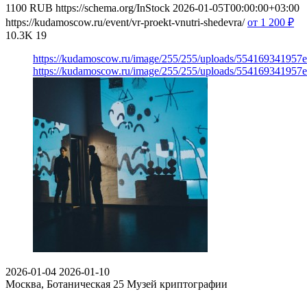
1100
RUB
https://schema.org/InStock
2026-01-05T00:00:00+03:00
https://kudamoscow.ru/event/vr-proekt-vnutri-shedevra/
от 1 200
₽
10.3K
19
https://kudamoscow.ru/image/255/255/uploads/554169341957
https://kudamoscow.ru/image/255/255/uploads/554169341957
2026-01-04
2026-01-10
Москва, Ботаническая 25
Музей криптографии