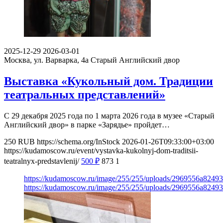
2025-12-29
2026-03-01
Москва, ул. Варварка, 4а
Старый Английский двор
Выставка «Кукольный дом. Традиции
театральных представлений»
С 29 декабря 2025 года по 1 марта 2026 года в музее «Старый
Английский двор» в парке «Зарядье» пройдет…
250
RUB
https://schema.org/InStock
2026-01-26T09:33:00+03:00
https://kudamoscow.ru/event/vystavka-kukolnyj-dom-traditsii-
teatralnyx-predstavlenij/
500
₽
873
1
https://kudamoscow.ru/image/255/255/uploads/2969556a8249
https://kudamoscow.ru/image/255/255/uploads/2969556a8249