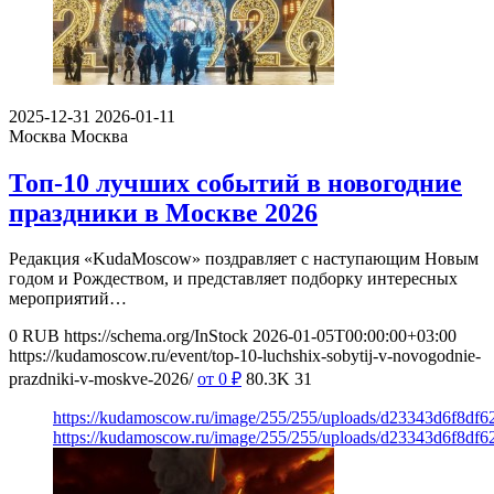
2025-12-31
2026-01-11
Москва
Москва
Топ-10 лучших событий в новогодние
праздники в Москве 2026
Редакция «KudaMoscow» поздравляет с наступающим Новым
годом и Рождеством, и представляет подборку интересных
мероприятий…
0
RUB
https://schema.org/InStock
2026-01-05T00:00:00+03:00
https://kudamoscow.ru/event/top-10-luchshix-sobytij-v-novogodnie-
prazdniki-v-moskve-2026/
от 0
₽
80.3K
31
https://kudamoscow.ru/image/255/255/uploads/d23343d6f8df
https://kudamoscow.ru/image/255/255/uploads/d23343d6f8df