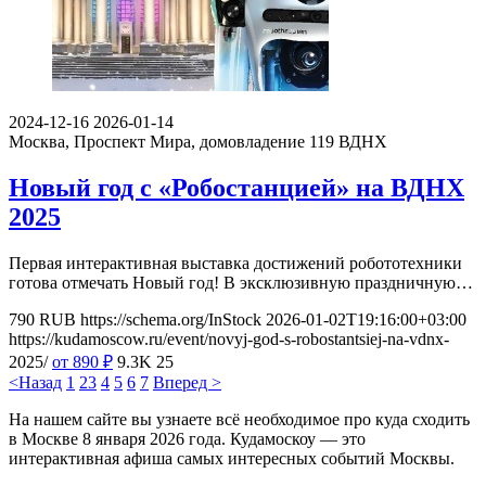
2024-12-16
2026-01-14
Москва, Проспект Мира, домовладение 119
ВДНХ
Новый год с «Робостанцией» на ВДНХ
2025
Первая интерактивная выставка достижений робототехники
готова отмечать Новый год! В эксклюзивную праздничную…
790
RUB
https://schema.org/InStock
2026-01-02T19:16:00+03:00
https://kudamoscow.ru/event/novyj-god-s-robostantsiej-na-vdnx-
2025/
от 890
₽
9.3K
25
<Назад
1
2
3
4
5
6
7
Вперед >
На нашем сайте вы узнаете всё необходимое про куда сходить
в Москве 8 января 2026 года. Кудамоскоу — это
интерактивная афиша самых интересных событий Москвы.