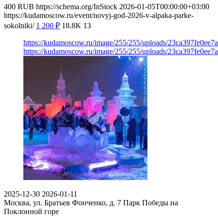
400
RUB
https://schema.org/InStock
2026-01-05T00:00:00+03:00
https://kudamoscow.ru/event/novyj-god-2026-v-alpaka-parke-
sokolniki/
1 200
₽
18.8K
13
https://kudamoscow.ru/image/255/255/uploads/23ca397fe0ee7
https://kudamoscow.ru/image/255/255/uploads/23ca397fe0ee7
2025-12-30
2026-01-11
Москва, ул. Братьев Фонченко, д. 7
Парк Победы на
Поклонной горе