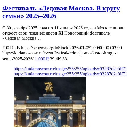
Фестиваль «Ледовая Москва. В кругу
семьи» 2025–2026
С 30 декабря 2025 года по 11 января 2026 года в Москве вновь
откроет свои ледяные двери XI Новогодний фестиваль
«Ледовая Москва…
700
RUB
https://schema.org/InStock
2026-01-05T00:00:00+03:00
https://kudamoscow.ru/event/festival-ledovaja-moskva-v-krugu-
semji-2025-2026/
1 000
₽
39.4K
33
https://kudamoscow.ru/image/255/255/uploads/c93287d2afdf
https://kudamoscow.ru/image/255/255/uploads/c93287d2afdf