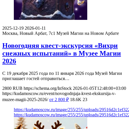
2025-12-19
2026-01-11
Москва, Новый Арбат, 7с1
Музей Магии на Новом Арбате
Новогодняя квест-экскурсия «Вихри
снежных испытаний» в Музее Магии
2026
С 19 декабря 2025 года по 11 января 2026 года Музей Магии
приглашает гостей отправиться…
2800
RUB
https://schema.org/InStock
2026-01-05T12:48:00+03:00
https://kudamoscow.ru/event/novogodnjaja-kvest-ekskursija-v-
muzee-magii-2025-2026/
от 2 800
₽
18.6K
23
https://kudamoscow.ru/image/255/255/uploads/29516d2c1ef3
https://kudamoscow.ru/image/255/255/uploads/29516d2c1ef3