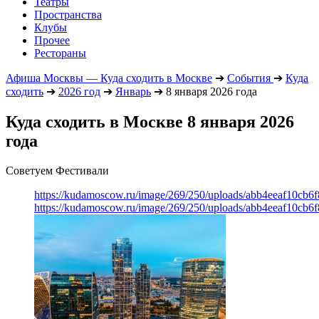
Театры
Пространства
Клубы
Прочее
Рестораны
Афиша Москвы — Куда сходить в Москве
➔
События
➔
Куда
сходить
➔
2026 год
➔
Январь
➔
8 января 2026 года
Куда сходить в Москве 8 января 2026
года
Советуем Фестивали
https://kudamoscow.ru/image/269/250/uploads/abb4eeaf10cb
https://kudamoscow.ru/image/269/250/uploads/abb4eeaf10cb