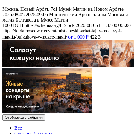
Москва, Новый Арбат, 7с1
Музей Магии на Новом Арбате
2026-08-05
2026-09-06
Мистический Арбат: тайны Москвы и
магия Булгакова в Музее Магии
1000
RUB
https://schema.org/InStock
2026-08-05T11:37:00+03:00
https://kudamoscow.ru/event/misticheskij-arbat-tajny-moskvy-i-
magija-bulgakova-v-muzee-magii/
от 1 000
₽
422
3
Отображать события
Все
Сегодня, 6 августа