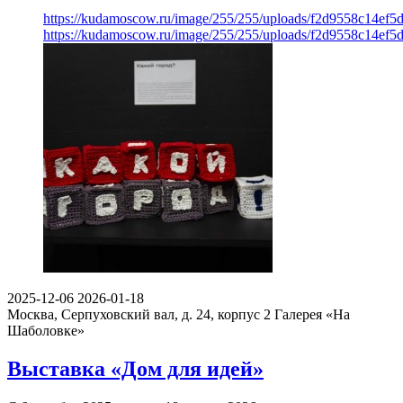
https://kudamoscow.ru/image/255/255/uploads/f2d9558c14ef
https://kudamoscow.ru/image/255/255/uploads/f2d9558c14ef
2025-12-06
2026-01-18
Москва, Серпуховский вал, д. 24, корпус 2
Галерея «На
Шаболовке»
Выставка «Дом для идей»