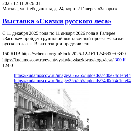
2025-12-11
2026-01-11
Москва, ул. Лебедянская, д. 24, корп. 2
Галерея «Загорье»
Выставка «Сказки русского леса»
С 11 декабря 2025 года по 11 января 2026 года в Галерее
«Загорье» пройдет групповой выставочный проект «Сказки
русского леса». В экспозиции представлены…
150
RUB
https://schema.org/InStock
2025-12-16T12:46:00+03:00
https://kudamoscow.ru/event/vystavka-skazki-russkogo-lesa/
300
₽
124
0
https://kudamoscow.ru/image/255/255/uploads/74d0e74c1efef
https://kudamoscow.ru/image/255/255/uploads/74d0e74c1efef