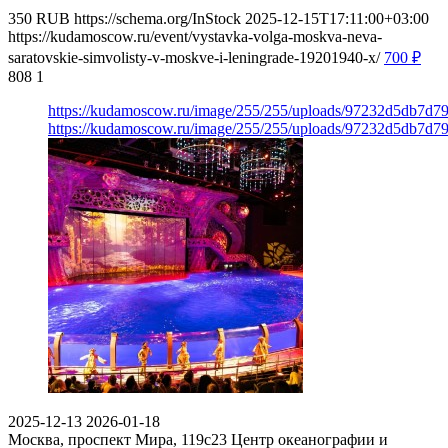
350
RUB
https://schema.org/InStock
2025-12-15T17:11:00+03:00
https://kudamoscow.ru/event/vystavka-volga-moskva-neva-
saratovskie-simvolisty-v-moskve-i-leningrade-19201940-x/
700
₽
808
1
https://kudamoscow.ru/image/255/255/uploads/97232d5db7d
https://kudamoscow.ru/image/255/255/uploads/97232d5db7d
2025-12-13
2026-01-18
Москва, проспект Мира, 119с23
Центр океанографии и