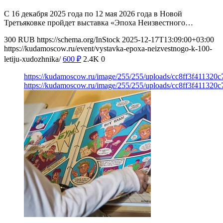
С 16 декабря 2025 года по 12 мая 2026 года в Новой
Третьяковке пройдет выставка «Эпоха Неизвестного…
300
RUB
https://schema.org/InStock
2025-12-17T13:09:00+03:00
https://kudamoscow.ru/event/vystavka-epoxa-neizvestnogo-k-100-
letiju-xudozhnika/
600
₽
2.4K
0
https://kudamoscow.ru/image/255/255/uploads/cc8ff3f411320
https://kudamoscow.ru/image/255/255/uploads/cc8ff3f411320