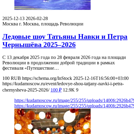
2025-12-13
2026-02-28
Москва
г. Москва, площадь Революции
Ледовые шоу Татьяны Навки и Петра
Чернышёва 2025–2026
С 13 декабря 2025 года по 28 февраля 2026 года на площади
Революции в продолжении доброй традиции в рамках
фестиваля «Путешествие…
100
RUB
https://schema.org/InStock
2025-12-16T16:56:00+03:00
https://kudamoscow.ru/event/ledovye-shou-tatjany-navki-i-petra-
chernysheva-2025-2026/
100
₽
12.9K
9
https://kudamoscow.ru/image/255/255/uploads/1400fc2926b4
https://kudamoscow.ru/image/255/255/uploads/1400fc2926b4