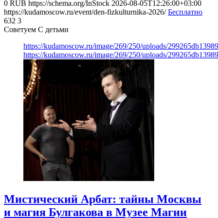
0
RUB
https://schema.org/InStock
2026-08-05T12:26:00+03:00
https://kudamoscow.ru/event/den-fizkulturnika-2026/
Бесплатно
632
3
Советуем С детьми
https://kudamoscow.ru/image/269/250/uploads/299265db139
https://kudamoscow.ru/image/269/250/uploads/299265db139
Мистический Арбат: тайны Москвы
и магия Булгакова в Музее Магии