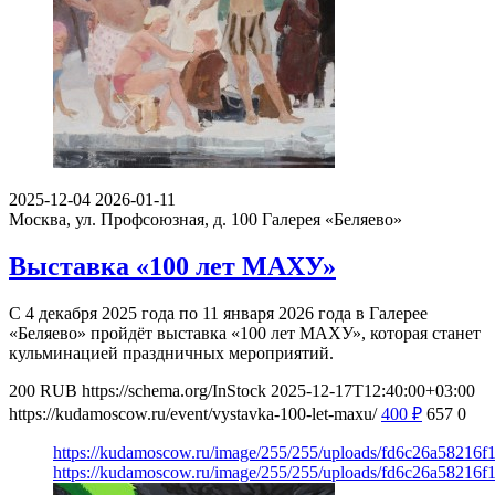
2025-12-04
2026-01-11
Москва, ул. Профсоюзная, д. 100
Галерея «Беляево»
Выставка «100 лет МАХУ»
С 4 декабря 2025 года по 11 января 2026 года в Галерее
«Беляево» пройдёт выставка «100 лет МАХУ», которая станет
кульминацией праздничных мероприятий.
200
RUB
https://schema.org/InStock
2025-12-17T12:40:00+03:00
https://kudamoscow.ru/event/vystavka-100-let-maxu/
400
₽
657
0
https://kudamoscow.ru/image/255/255/uploads/fd6c26a58216f
https://kudamoscow.ru/image/255/255/uploads/fd6c26a58216f