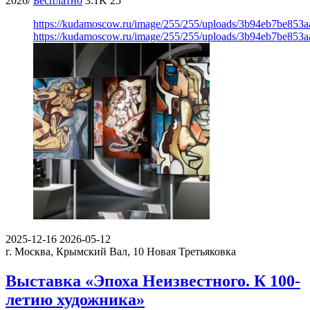
2026/
Бесплатно
3.1K
25
https://kudamoscow.ru/image/255/255/uploads/3b94eb7be853
https://kudamoscow.ru/image/255/255/uploads/3b94eb7be853
2025-12-16
2026-05-12
г. Москва, Крымский Вал, 10
Новая Третьяковка
Выставка «Эпоха Неизвестного. К 100-
летию художника»