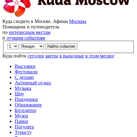
Куда сходить в Москве. Афиша
Москвы
Помощник и путеводитель
по
интересным местам
и
лучшим событиям
Куда пойти
сегодня
завтра
в выходные
в этом месяце
Выставки
Фестивали
С детьми
Активный отдых
Музыка
Шоу
Праздники
Образование
Бесплатно
Музеи
Парки
Погулять
Туристу