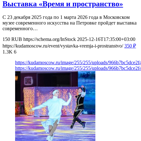
Выставка «Время и пространство»
С 23 декабря 2025 года по 1 марта 2026 года в Московском
музее современного искусства на Петровке пройдет выставка
современного…
150
RUB
https://schema.org/InStock
2025-12-16T17:35:00+03:00
https://kudamoscow.ru/event/vystavka-vremja-i-prostranstvo/
350
₽
1.3K
6
https://kudamoscow.ru/image/255/255/uploads/966b7bc5dce2
https://kudamoscow.ru/image/255/255/uploads/966b7bc5dce2