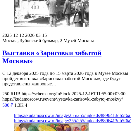
2025-12-12
2026-03-15
Москва, Зубовский бульвар, 2
Музей Москвы
Выставка «Зарисовки забытой
Москвы»
С 12 декабря 2025 года по 15 марта 2026 года в Музее Москвы
пройдет выставка «Зарисовки забытой Москвы», где будут
представлены жанровые…
250
RUB
https://schema.org/InStock
2025-12-16T11:55:00+03:00
https://kudamoscow.ru/event/vystavka-zarisovki-zabytoj-moskvy/
500
₽
1.3K
4
https://kudamoscow.ru/image/255/255/uploads/8896413db5f
https://kudamoscow.ru/image/255/255/uploads/8896413db5f