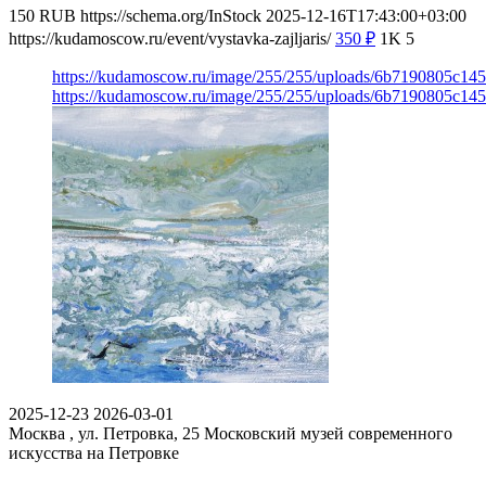
150
RUB
https://schema.org/InStock
2025-12-16T17:43:00+03:00
https://kudamoscow.ru/event/vystavka-zajljaris/
350
₽
1K
5
https://kudamoscow.ru/image/255/255/uploads/6b7190805c1
https://kudamoscow.ru/image/255/255/uploads/6b7190805c1
2025-12-23
2026-03-01
Москва , ул. Петровка, 25
Московский музей современного
искусства на Петровке