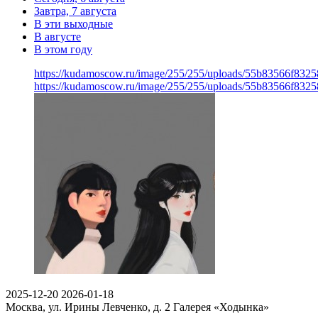
Завтра, 7 августа
В эти выходные
В августе
В этом году
https://kudamoscow.ru/image/255/255/uploads/55b83566f832
https://kudamoscow.ru/image/255/255/uploads/55b83566f832
2025-12-20
2026-01-18
Москва, ул. Ирины Левченко, д. 2
Галерея «Ходынка»