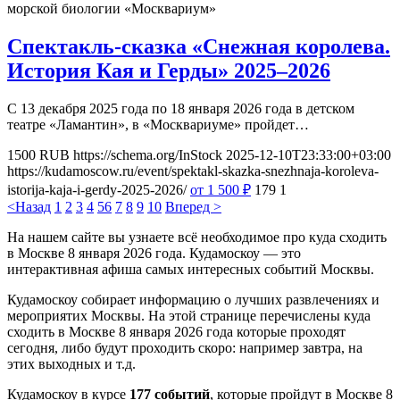
морской биологии «Москвариум»
Спектакль-сказка «Снежная королева.
История Кая и Герды» 2025–2026
С 13 декабря 2025 года по 18 января 2026 года в детском
театре «Ламантин», в «Москвариуме» пройдет…
1500
RUB
https://schema.org/InStock
2025-12-10T23:33:00+03:00
https://kudamoscow.ru/event/spektakl-skazka-snezhnaja-koroleva-
istorija-kaja-i-gerdy-2025-2026/
от 1 500
₽
179
1
<Назад
1
2
3
4
5
6
7
8
9
10
Вперед >
На нашем сайте вы узнаете всё необходимое про куда сходить
в Москве 8 января 2026 года. Кудамоскоу — это
интерактивная афиша самых интересных событий Москвы.
Кудамоскоу собирает информацию о лучших развлечениях и
мероприятих Москвы. На этой странице перечислены куда
сходить в Москве 8 января 2026 года которые проходят
сегодня, либо будут проходить скоро: например завтра, на
этих выходных и т.д.
Кудамоскоу в курсе
177 событий
, которые пройдут в Москве 8