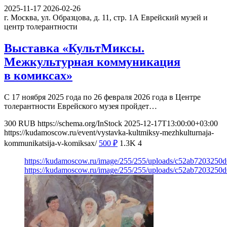
2025-11-17
2026-02-26
г. Москва, ул. Образцова, д. 11, стр. 1А
Еврейский музей и
центр толерантности
Выставка «КультМиксы.
Межкультурная коммуникация
в комиксах»
С 17 ноября 2025 года по 26 февраля 2026 года в Центре
толерантности Еврейского музея пройдет…
300
RUB
https://schema.org/InStock
2025-12-17T13:00:00+03:00
https://kudamoscow.ru/event/vystavka-kultmiksy-mezhkulturnaja-
kommunikatsija-v-komiksax/
500
₽
1.3K
4
https://kudamoscow.ru/image/255/255/uploads/c52ab7203250
https://kudamoscow.ru/image/255/255/uploads/c52ab7203250