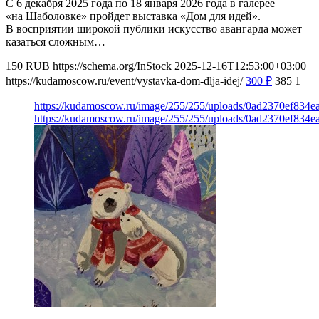
С 6 декабря 2025 года по 18 января 2026 года в галерее
«на Шаболовке» пройдет выставка «Дом для идей».
В восприятии широкой публики искусство авангарда может
казаться сложным…
150
RUB
https://schema.org/InStock
2025-12-16T12:53:00+03:00
https://kudamoscow.ru/event/vystavka-dom-dlja-idej/
300
₽
385
1
https://kudamoscow.ru/image/255/255/uploads/0ad2370ef834
https://kudamoscow.ru/image/255/255/uploads/0ad2370ef834