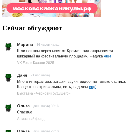
Сейчас обсуждают
Марина
16 часов назад
Шли пешком через мост от Кремля, вид открывается
шикарный на фестивальную площадку. Федука
ещё
VK Fest в Казани 2025
Даня
21 час назад
Много интерактива: запахи, звуки, видео; не только статика.
Концепты нетривиальны, есть, над чем
ещё
Выставка «Черновик будущего»
Ольга
день назад 22:13
Спасибо
Алмазный фонд
Ольга
день назад 22:13