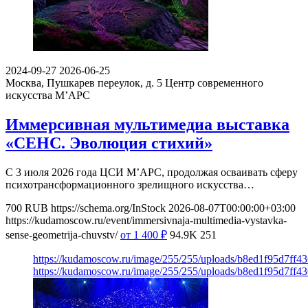
2024-09-27
2026-06-25
Москва, Пушкарев переулок, д. 5
Центр современного
искусства М’АРС
Иммерсивная мультимедиа выставка
«СЕНС. Эволюция стихий»
С 3 июля 2026 года ЦСИ М’АРС, продолжая осваивать сферу
психотрансформационного зрелищного искусства…
700
RUB
https://schema.org/InStock
2026-08-07T00:00:00+03:00
https://kudamoscow.ru/event/immersivnaja-multimedia-vystavka-
sense-geometrija-chuvstv/
от 1 400
₽
94.9K
251
https://kudamoscow.ru/image/255/255/uploads/b8ed1f95d7ff
https://kudamoscow.ru/image/255/255/uploads/b8ed1f95d7ff