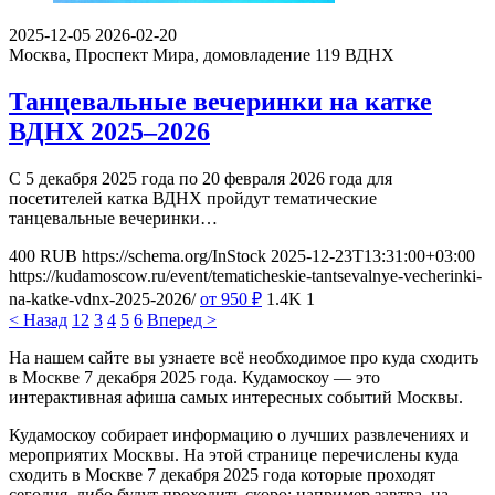
2025-12-05
2026-02-20
Москва, Проспект Мира, домовладение 119
ВДНХ
Танцевальные вечеринки на катке
ВДНХ 2025–2026
С 5 декабря 2025 года по 20 февраля 2026 года для
посетителей катка ВДНХ пройдут тематические
танцевальные вечеринки…
400
RUB
https://schema.org/InStock
2025-12-23T13:31:00+03:00
https://kudamoscow.ru/event/tematicheskie-tantsevalnye-vecherinki-
na-katke-vdnx-2025-2026/
от 950
₽
1.4K
1
< Назад
1
2
3
4
5
6
Вперед >
На нашем сайте вы узнаете всё необходимое про куда сходить
в Москве 7 декабря 2025 года. Кудамоскоу — это
интерактивная афиша самых интересных событий Москвы.
Кудамоскоу собирает информацию о лучших развлечениях и
мероприятих Москвы. На этой странице перечислены куда
сходить в Москве 7 декабря 2025 года которые проходят
сегодня, либо будут проходить скоро: например завтра, на