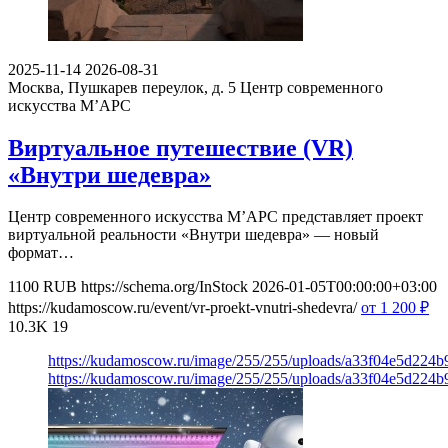
2025-11-14
2026-08-31
Москва, Пушкарев переулок, д. 5
Центр современного
искусства М’АРС
Виртуальное путешествие (VR)
«Внутри шедевра»
Центр современного искусства М’АРС представляет проект
виртуальной реальности «Внутри шедевра» — новый
формат…
1100
RUB
https://schema.org/InStock
2026-01-05T00:00:00+03:00
https://kudamoscow.ru/event/vr-proekt-vnutri-shedevra/
от 1 200
₽
10.3K
19
https://kudamoscow.ru/image/255/255/uploads/a33f04e5d224
https://kudamoscow.ru/image/255/255/uploads/a33f04e5d224