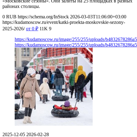
«Московские сезоны». Они залиты на 25 площадках в разных
районах столицы.
0
RUB
https://schema.org/InStock
2026-03-03T11:06:00+03:00
https://kudamoscow.ru/event/katki-proekta-moskovskie-sezony-
2025-2026/
от 0
₽
11K
9
https://kudamoscow.ru/image/255/255/uploads/b4832678286
https://kudamoscow.ru/image/255/255/uploads/b4832678286
2025-12-05
2026-02-28