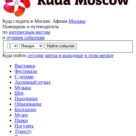
Куда сходить в Москве. Афиша
Москвы
Помощник и путеводитель
по
интересным местам
и
лучшим событиям
Куда пойти
сегодня
завтра
в выходные
в этом месяце
Выставки
Фестивали
С детьми
Активный отдых
Музыка
Шоу
Праздники
Образование
Бесплатно
Музеи
Парки
Погулять
Туристу