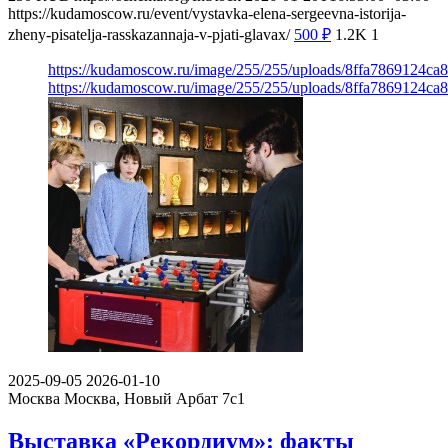
https://kudamoscow.ru/event/vystavka-elena-sergeevna-istorija-
zheny-pisatelja-rasskazannaja-v-pjati-glavax/
500
₽
1.2K
1
https://kudamoscow.ru/image/255/255/uploads/8ffa7869124c
https://kudamoscow.ru/image/255/255/uploads/8ffa7869124c
2025-09-05
2026-01-10
Москва
Москва, Новый Арбат 7с1
Выставка «Рекордиум»: факты