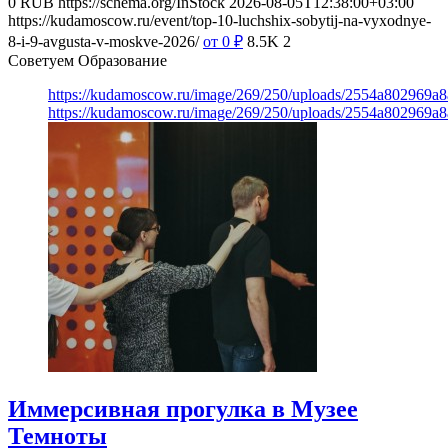
0
RUB
https://schema.org/InStock
2026-08-05T12:38:00+03:00
https://kudamoscow.ru/event/top-10-luchshix-sobytij-na-vyxodnye-
8-i-9-avgusta-v-moskve-2026/
от 0
₽
8.5K
2
Советуем Образование
https://kudamoscow.ru/image/269/250/uploads/2554a802969
https://kudamoscow.ru/image/269/250/uploads/2554a802969
Иммерсивная прогулка в Музее
Темноты