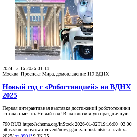
2024-12-16
2026-01-14
Москва, Проспект Мира, домовладение 119
ВДНХ
Новый год с «Робостанцией» на ВДНХ
2025
Первая интерактивная выставка достижений робототехники
готова отмечать Новый год! В эксклюзивную праздничную…
790
RUB
https://schema.org/InStock
2026-01-02T19:16:00+03:00
https://kudamoscow.ru/event/novyj-god-s-robostantsiej-na-vdnx-
2025/
от 890
₽
9.3K
25