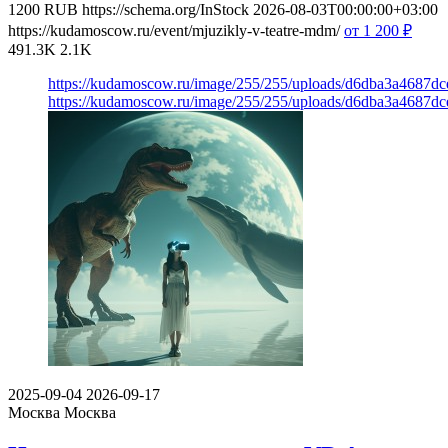
1200
RUB
https://schema.org/InStock
2026-08-03T00:00:00+03:00
https://kudamoscow.ru/event/mjuzikly-v-teatre-mdm/
от 1 200
₽
491.3K
2.1K
https://kudamoscow.ru/image/255/255/uploads/d6dba3a4687d
https://kudamoscow.ru/image/255/255/uploads/d6dba3a4687d
2025-09-04
2026-09-17
Москва
Москва