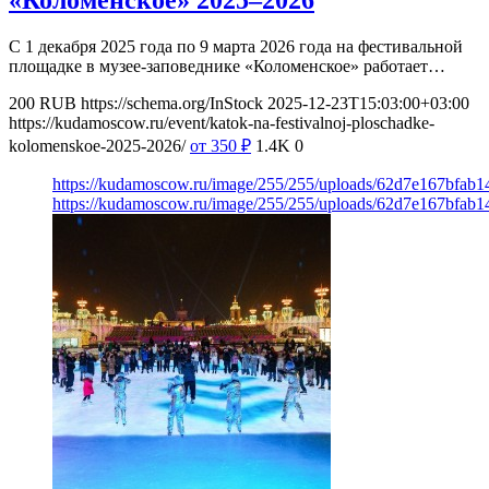
«Коломенское» 2025–2026
С 1 декабря 2025 года по 9 марта 2026 года на фестивальной
площадке в музее-заповеднике «Коломенское» работает…
200
RUB
https://schema.org/InStock
2025-12-23T15:03:00+03:00
https://kudamoscow.ru/event/katok-na-festivalnoj-ploschadke-
kolomenskoe-2025-2026/
от 350
₽
1.4K
0
https://kudamoscow.ru/image/255/255/uploads/62d7e167bfab1
https://kudamoscow.ru/image/255/255/uploads/62d7e167bfab1