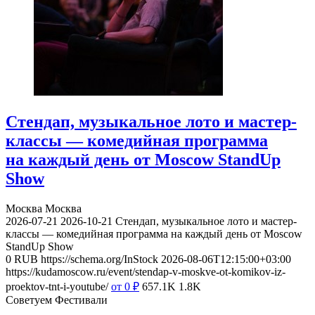
Стендап, музыкальное лото и мастер-
классы — комедийная программа
на каждый день от Moscow StandUp
Show
Москва
Москва
2026-07-21
2026-10-21
Стендап, музыкальное лото и мастер-
классы — комедийная программа на каждый день от Moscow
StandUp Show
0
RUB
https://schema.org/InStock
2026-08-06T12:15:00+03:00
https://kudamoscow.ru/event/stendap-v-moskve-ot-komikov-iz-
proektov-tnt-i-youtube/
от 0
₽
657.1K
1.8K
Советуем Фестивали