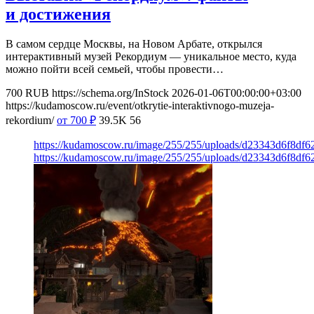
и достижения
В самом сердце Москвы, на Новом Арбате, открылся
интерактивный музей Рекордиум — уникальное место, куда
можно пойти всей семьей, чтобы провести…
700
RUB
https://schema.org/InStock
2026-01-06T00:00:00+03:00
https://kudamoscow.ru/event/otkrytie-interaktivnogo-muzeja-
rekordium/
от 700
₽
39.5K
56
https://kudamoscow.ru/image/255/255/uploads/d23343d6f8df
https://kudamoscow.ru/image/255/255/uploads/d23343d6f8df