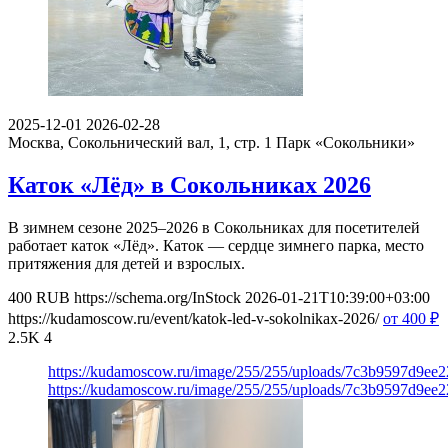
2025-12-01
2026-02-28
Москва, Сокольнический вал, 1, стр. 1
Парк «Сокольники»
Каток «Лёд» в Сокольниках 2026
В зимнем сезоне 2025–2026 в Сокольниках для посетителей
работает каток «Лёд». Каток — сердце зимнего парка, место
притяжения для детей и взрослых.
400
RUB
https://schema.org/InStock
2026-01-21T10:39:00+03:00
https://kudamoscow.ru/event/katok-led-v-sokolnikax-2026/
от 400
₽
2.5K
4
https://kudamoscow.ru/image/255/255/uploads/7c3b9597d9ee
https://kudamoscow.ru/image/255/255/uploads/7c3b9597d9ee