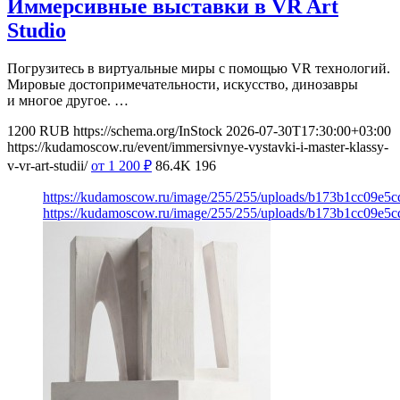
Иммерсивные выставки в VR Art
Studio
Погрузитесь в виртуальные миры с помощью VR технологий.
Мировые достопримечательности, искусство, динозавры
и многое другое. …
1200
RUB
https://schema.org/InStock
2026-07-30T17:30:00+03:00
https://kudamoscow.ru/event/immersivnye-vystavki-i-master-klassy-
v-vr-art-studii/
от 1 200
₽
86.4K
196
https://kudamoscow.ru/image/255/255/uploads/b173b1cc09e5
https://kudamoscow.ru/image/255/255/uploads/b173b1cc09e5