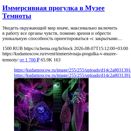
Иммерсивная прогулка в Музее
Темноты
Увидеть окружающий мир иначе, максимально включить
в работу все органы чувств, помимо зрения и обрести
уникальную способность ориентироваться «с закрытыми…
1500
RUB
https://schema.org/InStock
2026-08-07T15:12:00+03:00
https://kudamoscow.ru/event/immersivnaja-progulka-v-muzee-
temnoty/
от 1 700
₽
65.9K
163
https://kudamoscow.ru/image/255/255/uploads/d14c2a803139
https://kudamoscow.ru/image/255/255/uploads/d14c2a803139