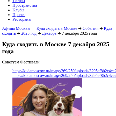
Театры
Пространства
Клубы
Прочее
Рестораны
Афиша Москвы — Куда сходить в Москве
➔
События
➔
Куда
сходить
➔
2025 год
➔
Декабрь
➔
7 декабря 2025 года
Куда сходить в Москве 7 декабря 2025
года
Советуем Фестивали
https://kudamoscow.ru/image/269/250/uploads/3295ef8b2c4ce
https://kudamoscow.ru/image/269/250/uploads/3295ef8b2c4ce