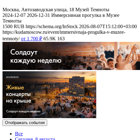
Москва, Автозаводская улица, 18
Музей Темноты
2024-12-07
2026-12-31
Иммерсивная прогулка в Музее
Темноты
1500
RUB
https://schema.org/InStock
2026-08-07T15:12:00+03:00
https://kudamoscow.ru/event/immersivnaja-progulka-v-muzee-
temnoty/
от 1 700
₽
65.9K
163
Отображать события
Все
Сегодня, 8 августа