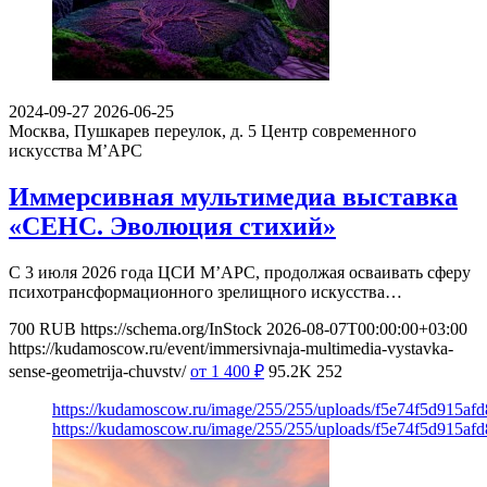
2024-09-27
2026-06-25
Москва, Пушкарев переулок, д. 5
Центр современного
искусства М’АРС
Иммерсивная мультимедиа выставка
«СЕНС. Эволюция стихий»
С 3 июля 2026 года ЦСИ М’АРС, продолжая осваивать сферу
психотрансформационного зрелищного искусства…
700
RUB
https://schema.org/InStock
2026-08-07T00:00:00+03:00
https://kudamoscow.ru/event/immersivnaja-multimedia-vystavka-
sense-geometrija-chuvstv/
от 1 400
₽
95.2K
252
https://kudamoscow.ru/image/255/255/uploads/f5e74f5d915a
https://kudamoscow.ru/image/255/255/uploads/f5e74f5d915a