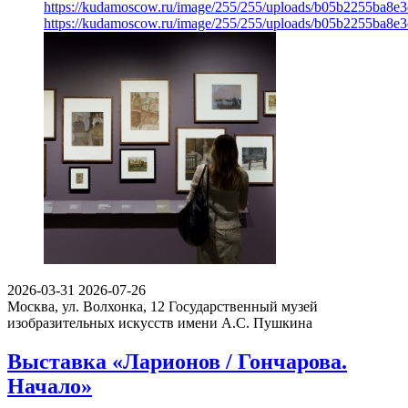
https://kudamoscow.ru/image/255/255/uploads/b05b2255ba8e
https://kudamoscow.ru/image/255/255/uploads/b05b2255ba8e
2026-03-31
2026-07-26
Москва, ул. Волхонка, 12
Государственный музей
изобразительных искусств имени А.С. Пушкина
Выставка «Ларионов / Гончарова.
Начало»