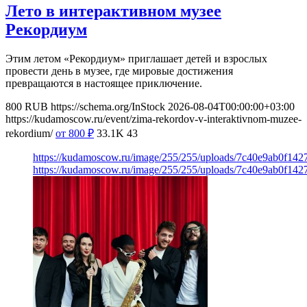
Лето в интерактивном музее
Рекордиум
Этим летом «Рекордиум» приглашает детей и взрослых
провести день в музее, где мировые достижения
превращаются в настоящее приключение.
800
RUB
https://schema.org/InStock
2026-08-04T00:00:00+03:00
https://kudamoscow.ru/event/zima-rekordov-v-interaktivnom-muzee-
rekordium/
от 800
₽
33.1K
43
https://kudamoscow.ru/image/255/255/uploads/7c40e9ab0f14
https://kudamoscow.ru/image/255/255/uploads/7c40e9ab0f14