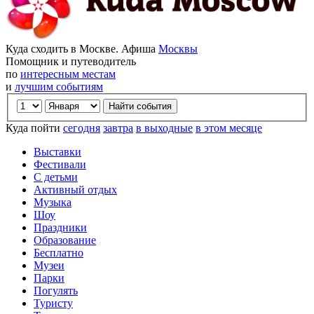
Куда сходить в Москве. Афиша
Москвы
Помощник и путеводитель
по
интересным местам
и
лучшим событиям
Куда пойти
сегодня
завтра
в выходные
в этом месяце
Выставки
Фестивали
С детьми
Активный отдых
Музыка
Шоу
Праздники
Образование
Бесплатно
Музеи
Парки
Погулять
Туристу