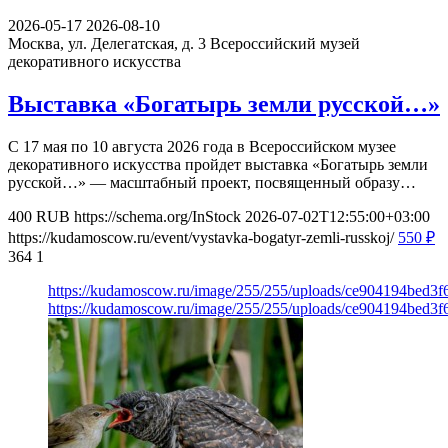
2026-05-17
2026-08-10
Москва, ул. Делегатская, д. 3
Всероссийский музей
декоративного искусства
Выставка «Богатырь земли русской…»
С 17 мая по 10 августа 2026 года в Всероссийском музее
декоративного искусства пройдет выставка «Богатырь земли
русской…» — масштабный проект, посвященный образу…
400
RUB
https://schema.org/InStock
2026-07-02T12:55:00+03:00
https://kudamoscow.ru/event/vystavka-bogatyr-zemli-russkoj/
550
₽
364
1
https://kudamoscow.ru/image/255/255/uploads/ce904194bed3
https://kudamoscow.ru/image/255/255/uploads/ce904194bed3