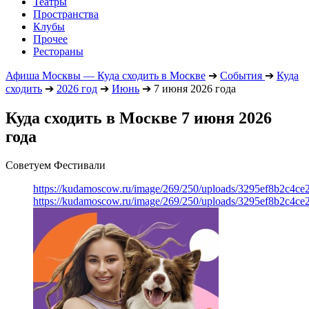
Театры
Пространства
Клубы
Прочее
Рестораны
Афиша Москвы — Куда сходить в Москве
➔
События
➔
Куда
сходить
➔
2026 год
➔
Июнь
➔
7 июня 2026 года
Куда сходить в Москве 7 июня 2026
года
Советуем Фестивали
https://kudamoscow.ru/image/269/250/uploads/3295ef8b2c4ce
https://kudamoscow.ru/image/269/250/uploads/3295ef8b2c4ce