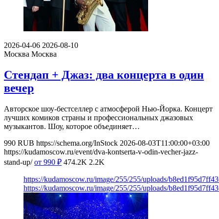
2026-04-06
2026-08-10
Москва
Москва
Стендап + Джаз: два концерта в один
вечер
Авторское шоу-бестселлер с атмосферой Нью-Йорка. Концерт
лучших комиков страны и профессиональных джазовых
музыкантов. Шоу, которое объединяет…
990
RUB
https://schema.org/InStock
2026-08-03T11:00:00+03:00
https://kudamoscow.ru/event/dva-kontserta-v-odin-vecher-jazz-
stand-up/
от 990
₽
474.2K
2.2K
https://kudamoscow.ru/image/255/255/uploads/b8ed1f95d7ff
https://kudamoscow.ru/image/255/255/uploads/b8ed1f95d7ff