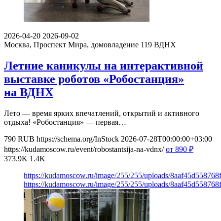
2026-04-20
2026-09-02
Москва, Проспект Мира, домовладение 119
ВДНХ
Летние каникулы на интерактивной
выставке роботов «Робостанция»
на ВДНХ
Лето — время ярких впечатлений, открытий и активного
отдыха! «Робостанция» — первая…
790
RUB
https://schema.org/InStock
2026-07-28T00:00:00+03:00
https://kudamoscow.ru/event/robostantsija-na-vdnx/
от 890
₽
373.9K
1.4K
https://kudamoscow.ru/image/255/255/uploads/8aaf45d55876
https://kudamoscow.ru/image/255/255/uploads/8aaf45d55876