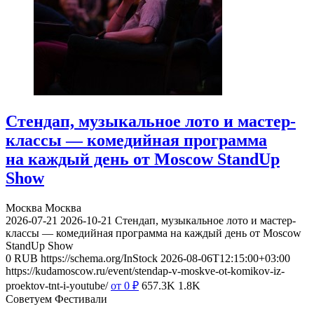
Стендап, музыкальное лото и мастер-
классы — комедийная программа
на каждый день от Moscow StandUp
Show
Москва
Москва
2026-07-21
2026-10-21
Стендап, музыкальное лото и мастер-
классы — комедийная программа на каждый день от Moscow
StandUp Show
0
RUB
https://schema.org/InStock
2026-08-06T12:15:00+03:00
https://kudamoscow.ru/event/stendap-v-moskve-ot-komikov-iz-
proektov-tnt-i-youtube/
от 0
₽
657.3K
1.8K
Советуем Фестивали