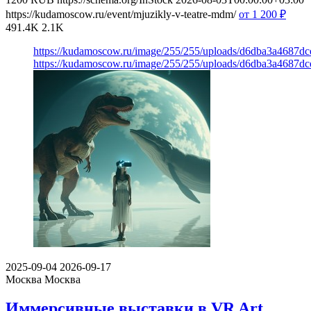
https://kudamoscow.ru/event/mjuzikly-v-teatre-mdm/
от 1 200
₽
491.4K
2.1K
https://kudamoscow.ru/image/255/255/uploads/d6dba3a4687d
https://kudamoscow.ru/image/255/255/uploads/d6dba3a4687d
2025-09-04
2026-09-17
Москва
Москва
Иммерсивные выставки в VR Art