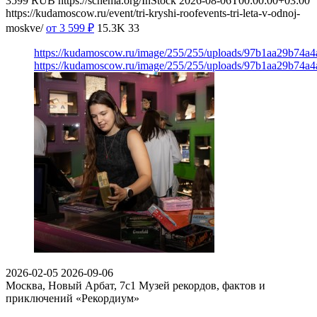
3599
RUB
https://schema.org/InStock
2026-08-06T00:00:00+03:00
https://kudamoscow.ru/event/tri-kryshi-roofevents-tri-leta-v-odnoj-
moskve/
от 3 599
₽
15.3K
33
https://kudamoscow.ru/image/255/255/uploads/97b1aa29b74a
https://kudamoscow.ru/image/255/255/uploads/97b1aa29b74a
2026-02-05
2026-09-06
Москва, Новый Арбат, 7с1
Музей рекордов, фактов и
приключений «Рекордиум»