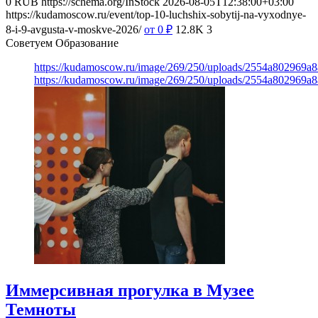
0
RUB
https://schema.org/InStock
2026-08-05T12:38:00+03:00
https://kudamoscow.ru/event/top-10-luchshix-sobytij-na-vyxodnye-
8-i-9-avgusta-v-moskve-2026/
от 0
₽
12.8K
3
Советуем Образование
https://kudamoscow.ru/image/269/250/uploads/2554a802969
https://kudamoscow.ru/image/269/250/uploads/2554a802969
Иммерсивная прогулка в Музее
Темноты