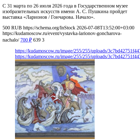
С 31 марта по 26 июля 2026 года в Государственном музее
изобразительных искусств имени А. С. Пушкина пройдет
выставка «Ларионов / Гончарова. Начало».
500
RUB
https://schema.org/InStock
2026-07-08T13:52:00+03:00
https://kudamoscow.ru/event/vystavka-larionov-goncharova-
nachalo/
700
₽
639
3
https://kudamoscow.ru/image/255/255/uploads/3c7bd42751f
https://kudamoscow.ru/image/255/255/uploads/3c7bd42751f