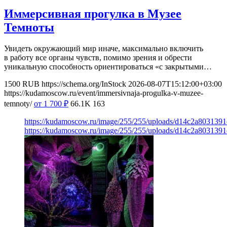
Иммерсивная прогулка в Музее
Темноты
Увидеть окружающий мир иначе, максимально включить
в работу все органы чувств, помимо зрения и обрести
уникальную способность ориентироваться «с закрытыми…
1500
RUB
https://schema.org/InStock
2026-08-07T15:12:00+03:00
https://kudamoscow.ru/event/immersivnaja-progulka-v-muzee-
temnoty/
от 1 700
₽
66.1K
163
https://kudamoscow.ru/image/255/255/uploads/d14c2a803139
https://kudamoscow.ru/image/255/255/uploads/d14c2a803139