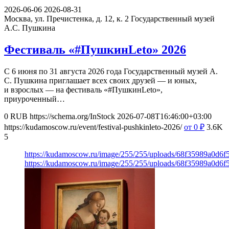
2026-06-06
2026-08-31
Москва, ул. Пречистенка, д. 12, к. 2
Государственный музей
А.С. Пушкина
Фестиваль «#ПушкинLeto» 2026
С 6 июня по 31 августа 2026 года Государственный музей А.
С. Пушкина приглашает всех своих друзей — и юных,
и взрослых — на фестиваль «#ПушкинLeto»,
приуроченный…
0
RUB
https://schema.org/InStock
2026-07-08T16:46:00+03:00
https://kudamoscow.ru/event/festival-pushkinleto-2026/
от 0
₽
3.6K
5
https://kudamoscow.ru/image/255/255/uploads/68f35989a0d6
https://kudamoscow.ru/image/255/255/uploads/68f35989a0d6