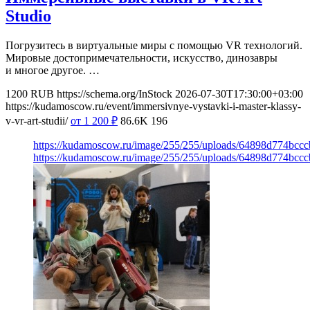
Studio
Погрузитесь в виртуальные миры с помощью VR технологий.
Мировые достопримечательности, искусство, динозавры
и многое другое. …
1200
RUB
https://schema.org/InStock
2026-07-30T17:30:00+03:00
https://kudamoscow.ru/event/immersivnye-vystavki-i-master-klassy-
v-vr-art-studii/
от 1 200
₽
86.6K
196
https://kudamoscow.ru/image/255/255/uploads/64898d774bc
https://kudamoscow.ru/image/255/255/uploads/64898d774bc