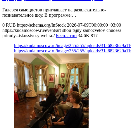
Галерея самоцветов приглашает на развлекательно-
познавательное шоу. В программе:…
0
RUB
https://schema.org/InStock
2026-07-09T00:00:00+03:00
https://kudamoscow.ru/event/art-shou-tajny-samocvetov-chudesa-
prirody--iskusstvo-yuvelira-/
Бесплатно
34.6K
817
https://kudamoscow.ru/image/255/255/uploads/31a6823629a1
https://kudamoscow.ru/image/255/255/uploads/31a6823629a1