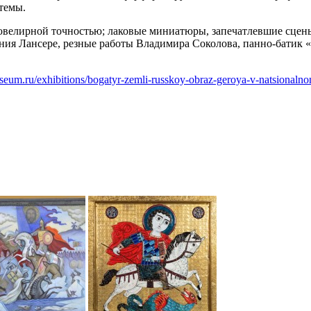
темы.
с ювелирной точностью; лаковые миниатюры, запечатлевшие сц
ния Лансере, резные работы Владимира Соколова, панно-батик 
useum.ru/exhibitions/bogatyr-zemli-russkoy-obraz-geroya-v-natsionaln