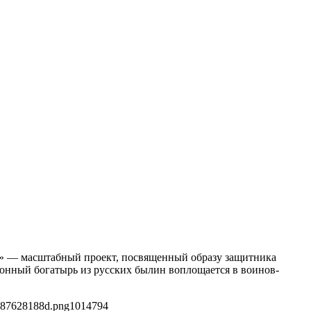
й…» — масштабный проект, посвященный образу защитника
ионный богатырь из русских былин воплощается в воинов-
a87628188d.png
1014
794