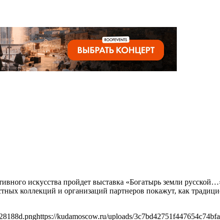
оративного искусства пройдет выставка «Богатырь земли русско
астных коллекций и организаций партнеров покажут, как традиц
628188d.png
https://kudamoscow.ru/uploads/3c7bd42751f447654c74bf