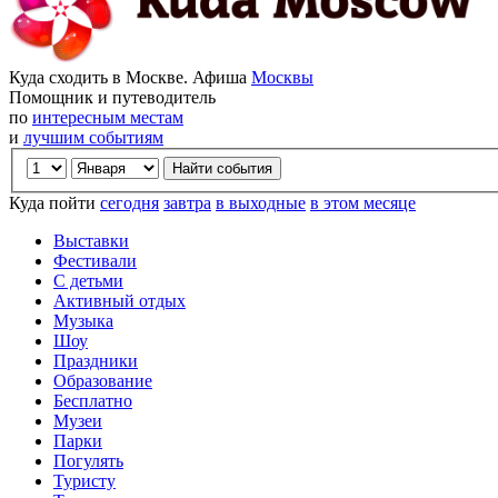
Куда сходить в Москве. Афиша
Москвы
Помощник и путеводитель
по
интересным местам
и
лучшим событиям
Куда пойти
сегодня
завтра
в выходные
в этом месяце
Выставки
Фестивали
С детьми
Активный отдых
Музыка
Шоу
Праздники
Образование
Бесплатно
Музеи
Парки
Погулять
Туристу