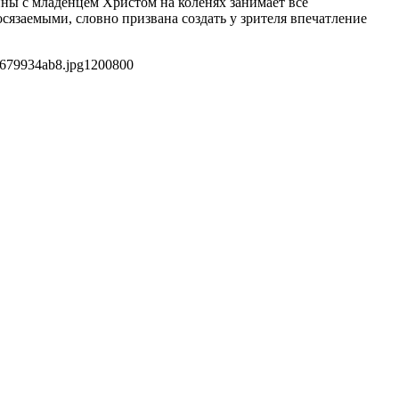
ны с младенцем Христом на коленях занимает все
язаемыми, словно призвана создать у зрителя впечатление
7679934ab8.jpg
1200
800