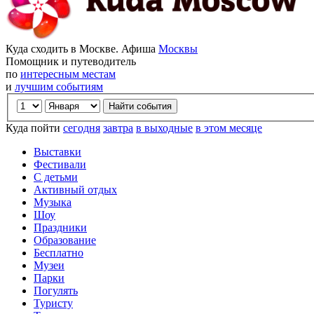
Куда сходить в Москве. Афиша
Москвы
Помощник и путеводитель
по
интересным местам
и
лучшим событиям
Куда пойти
сегодня
завтра
в выходные
в этом месяце
Выставки
Фестивали
С детьми
Активный отдых
Музыка
Шоу
Праздники
Образование
Бесплатно
Музеи
Парки
Погулять
Туристу