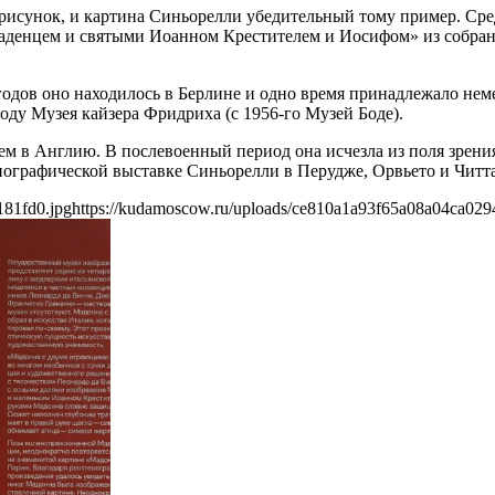
рисунок, и картина Синьорелли убедительный тому пример. Сре
аденцем и святыми Иоанном Крестителем и Иосифом» из собран
 годов оно находилось в Берлине и одно время принадлежало не
ду Музея кайзера Фридриха (с 1956-го Музей Боде).
ем в Англию. В послевоенный период она исчезла из поля зрения
ографической выставке Синьорелли в Перудже, Орвьето и Читта
181fd0.jpg
https://kudamoscow.ru/uploads/ce810a1a93f65a08a04ca029