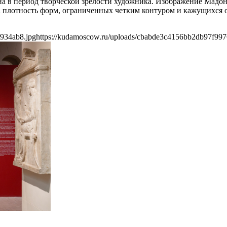
а в период творческой зрелости художника. Изображение Мадон
 плотность форм, ограниченных четким контуром и кажущихся ос
934ab8.jpg
https://kudamoscow.ru/uploads/cbabde3c4156bb2db97f99