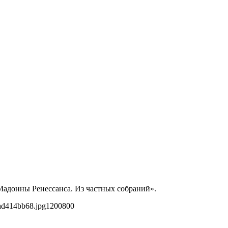
Мадонны Ренессанса. Из частных собраний».
ad414bb68.jpg
1200
800