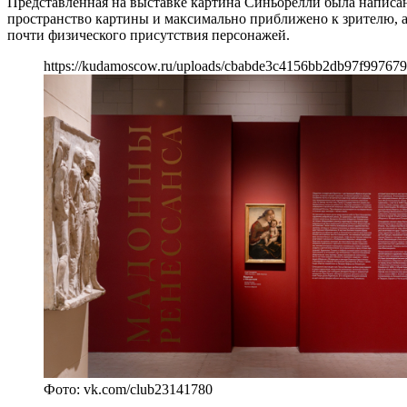
Представленная на выставке картина Синьорелли была написан
пространство картины и максимально приближено к зрителю, а
почти физического присутствия персонажей.
https://kudamoscow.ru/uploads/cbabde3c4156bb2db97f997679
Фото: vk.com/club23141780