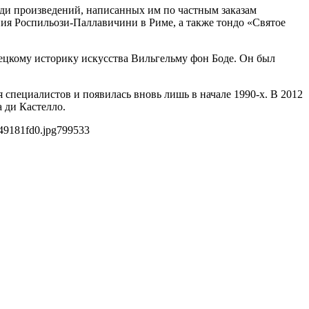
ди произведений, написанных им по частным заказам
ия Роспильози-Паллавичини в Риме, а также тондо «Святое
мецкому историку искусства Вильгельму фон Боде. Он был
 специалистов и появилась вновь лишь в начале 1990‑х. В 2012
 ди Кастелло.
49181fd0.jpg
799
533