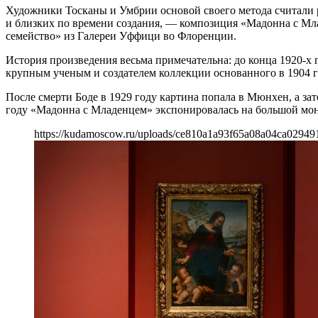
Художники Тосканы и Умбрии основой своего метода считали 
и близких по времени создания, — композиция «Мадонна с Мл
семейство» из Галереи Уффици во Флоренции.
История произведения весьма примечательна: до конца 1920-х
крупным ученым и создателем коллекции основанного в 1904 го
После смерти Боде в 1929 году картина попала в Мюнхен, а зат
году «Мадонна с Младенцем» экспонировалась на большой мон
https://kudamoscow.ru/uploads/ce810a1a93f65a08a04ca02949