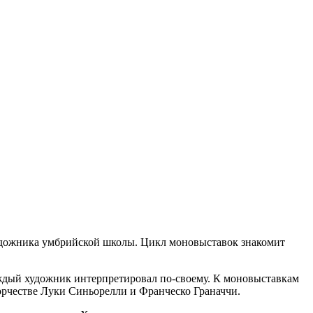
удожника умбрийской школы. Цикл моновыставок знакомит
ждый художник интерпретировал по-своему. К моновыставкам
орчестве Луки Синьорелли и Франческо Граначчи.