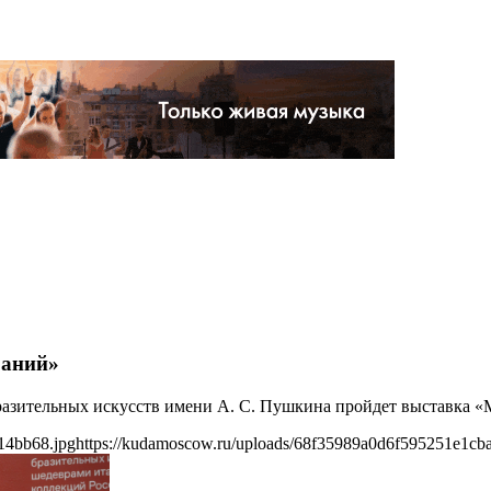
раний»
бразительных искусств имени А. С. Пушкина пройдет выставка «
14bb68.jpg
https://kudamoscow.ru/uploads/68f35989a0d6f595251e1cb