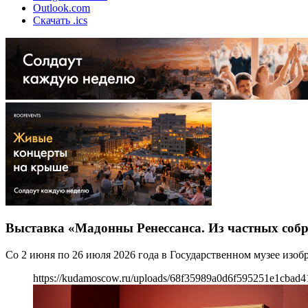
Outlook.com
Скачать .ics
Выставка «Мадонны Ренессанса. Из частных соб
Со 2 июня по 26 июля 2026 года в Государственном музее изо
https://kudamoscow.ru/uploads/68f35989a0d6f595251e1cbad4