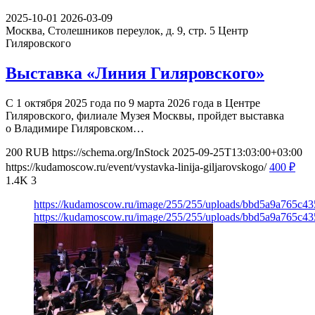
2025-10-01
2026-03-09
Москва, Столешников переулок, д. 9, стр. 5
Центр
Гиляровского
Выставка «Линия Гиляровского»
С 1 октября 2025 года по 9 марта 2026 года в Центре
Гиляровского, филиале Музея Москвы, пройдет выставка
о Владимире Гиляровском…
200
RUB
https://schema.org/InStock
2025-09-25T13:03:00+03:00
https://kudamoscow.ru/event/vystavka-linija-giljarovskogo/
400
₽
1.4K
3
https://kudamoscow.ru/image/255/255/uploads/bbd5a9a765c4
https://kudamoscow.ru/image/255/255/uploads/bbd5a9a765c4