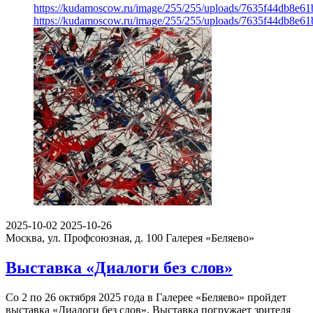
https://kudamoscow.ru/image/255/255/uploads/7635f44db8e6
https://kudamoscow.ru/image/255/255/uploads/7635f44db8e6
2025-10-02
2025-10-26
Москва, ул. Профсоюзная, д. 100
Галерея «Беляево»
Выставка «Диалоги без слов»
Со 2 по 26 октября 2025 года в Галерее «Беляево» пройдет
выставка «Диалоги без слов». Выставка погружает зрителя