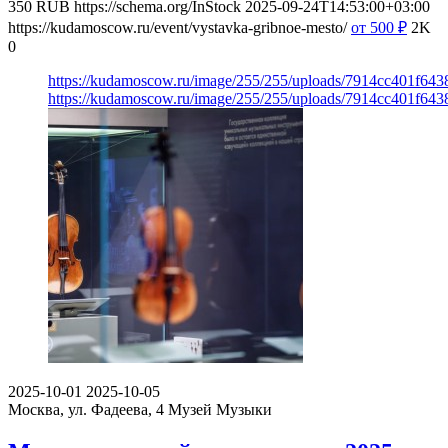
350
RUB
https://schema.org/InStock
2025-09-24T14:53:00+03:00
https://kudamoscow.ru/event/vystavka-gribnoe-mesto/
от 500
₽
2K
0
https://kudamoscow.ru/image/255/255/uploads/7914cc401f64
https://kudamoscow.ru/image/255/255/uploads/7914cc401f64
2025-10-01
2025-10-05
Москва, ул. Фадеева, 4
Музей Музыки