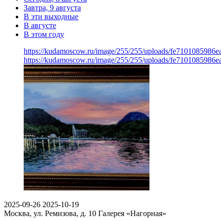
Завтра, 9 августа
В эти выходные
В августе
В этом году
https://kudamoscow.ru/image/255/255/uploads/fe710108598
https://kudamoscow.ru/image/255/255/uploads/fe710108598
2025-09-26
2025-10-19
Москва, ул. Ремизова, д. 10
Галерея «Нагорная»