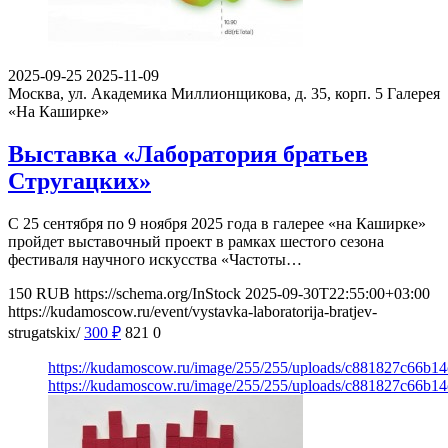
2025-09-25
2025-11-09
Москва, ул. Академика Миллионщикова, д. 35, корп. 5
Галерея
«На Каширке»
Выставка «Лаборатория братьев
Стругацких»
С 25 сентября по 9 ноября 2025 года в галерее «на Каширке»
пройдет выставочный проект в рамках шестого сезона
фестиваля научного искусства «Частоты…
150
RUB
https://schema.org/InStock
2025-09-30T22:55:00+03:00
https://kudamoscow.ru/event/vystavka-laboratorija-bratjev-
strugatskix/
300
₽
821
0
https://kudamoscow.ru/image/255/255/uploads/c881827c66b
https://kudamoscow.ru/image/255/255/uploads/c881827c66b