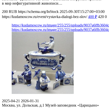
в мир нефигуративной живописи…
200
RUB
https://schema.org/InStock
2025-09-30T15:27:00+03:00
https://kudamoscow.ru/event/vystavka-dialogi-bez-slov/
400
₽
420
0
https://kudamoscow.ru/image/255/255/uploads/9037a6ffb360
https://kudamoscow.ru/image/255/255/uploads/9037a6ffb360
2025-04-21
2026-01-31
Москва, ул. Дольская, д.1
Музей-заповедник «Царицыно»