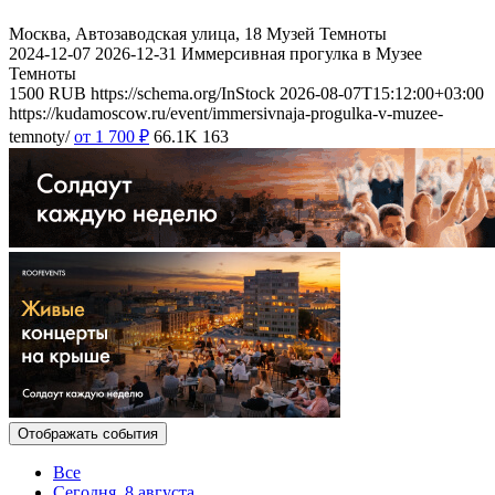
Москва, Автозаводская улица, 18
Музей Темноты
2024-12-07
2026-12-31
Иммерсивная прогулка в Музее
Темноты
1500
RUB
https://schema.org/InStock
2026-08-07T15:12:00+03:00
https://kudamoscow.ru/event/immersivnaja-progulka-v-muzee-
temnoty/
от 1 700
₽
66.1K
163
Отображать события
Все
Сегодня, 8 августа