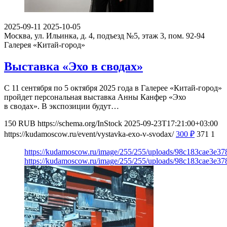
2025-09-11
2025-10-05
Москва, ул. Ильинка, д. 4, подъезд №5, этаж 3, пом. 92-94
Галерея «Китай-город»
Выставка «Эхо в сводах»
С 11 сентября по 5 октября 2025 года в Галерее «Китай-город»
пройдет персональная выставка Анны Канфер «Эхо
в сводах». В экспозиции будут…
150
RUB
https://schema.org/InStock
2025-09-23T17:21:00+03:00
https://kudamoscow.ru/event/vystavka-exo-v-svodax/
300
₽
371
1
https://kudamoscow.ru/image/255/255/uploads/98c183cae3e3
https://kudamoscow.ru/image/255/255/uploads/98c183cae3e3