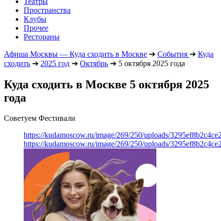
Театры
Пространства
Клубы
Прочее
Рестораны
Афиша Москвы — Куда сходить в Москве
➔
События
➔
Куда
сходить
➔
2025 год
➔
Октябрь
➔
5 октября 2025 года
Куда сходить в Москве 5 октября 2025
года
Советуем Фестивали
https://kudamoscow.ru/image/269/250/uploads/3295ef8b2c4ce
https://kudamoscow.ru/image/269/250/uploads/3295ef8b2c4ce