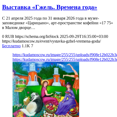
Выставка «Гжель. Времена года»
С 21 апреля 2025 года по 31 января 2026 года в музее-
заповеднике «Царицыно», арт-пространстве кофейни «17 75»
в Малом дворце…
0
RUB
https://schema.org/InStock
2025-09-29T16:35:00+03:00
https://kudamoscow.ru/event/vystavka-gzhel-vremena-goda/
Бесплатно
1.1K
7
https://kudamoscow.ru/image/255/255/uploads/f908e12b022
https://kudamoscow.ru/image/255/255/uploads/f908e12b022