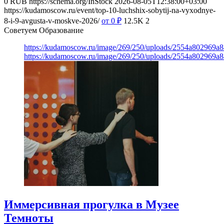
0
RUB
https://schema.org/InStock
2026-08-05T12:38:00+03:00
https://kudamoscow.ru/event/top-10-luchshix-sobytij-na-vyxodnye-
8-i-9-avgusta-v-moskve-2026/
от 0
₽
12.5K
2
Советуем Образование
https://kudamoscow.ru/image/269/250/uploads/2554a802969
https://kudamoscow.ru/image/269/250/uploads/2554a802969
Иммерсивная прогулка в Музее
Темноты