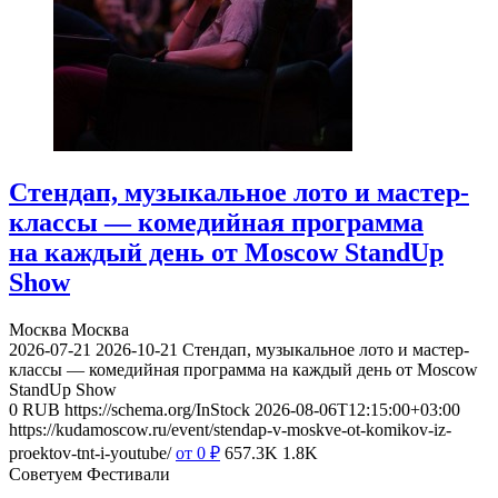
Стендап, музыкальное лото и мастер-
классы — комедийная программа
на каждый день от Moscow StandUp
Show
Москва
Москва
2026-07-21
2026-10-21
Стендап, музыкальное лото и мастер-
классы — комедийная программа на каждый день от Moscow
StandUp Show
0
RUB
https://schema.org/InStock
2026-08-06T12:15:00+03:00
https://kudamoscow.ru/event/stendap-v-moskve-ot-komikov-iz-
proektov-tnt-i-youtube/
от 0
₽
657.3K
1.8K
Советуем Фестивали