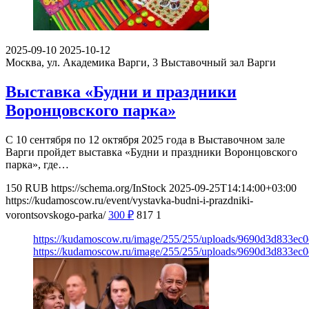
2025-09-10
2025-10-12
Москва, ул. Академика Варги, 3
Выставочный зал Варги
Выставка «Будни и праздники
Воронцовского парка»
С 10 сентября по 12 октября 2025 года в Выставочном зале
Варги пройдет выставка «Будни и праздники Воронцовского
парка», где…
150
RUB
https://schema.org/InStock
2025-09-25T14:14:00+03:00
https://kudamoscow.ru/event/vystavka-budni-i-prazdniki-
vorontsovskogo-parka/
300
₽
817
1
https://kudamoscow.ru/image/255/255/uploads/9690d3d833ec
https://kudamoscow.ru/image/255/255/uploads/9690d3d833ec