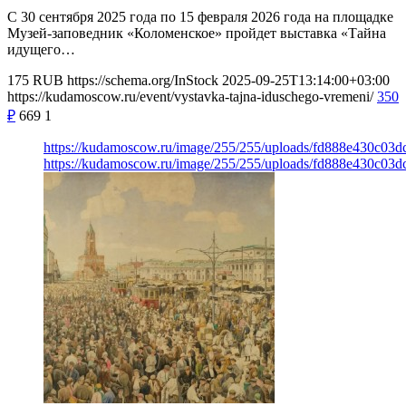
С 30 сентября 2025 года по 15 февраля 2026 года на площадке
Музей-заповедник «Коломенское» пройдет выставка «Тайна
идущего…
175
RUB
https://schema.org/InStock
2025-09-25T13:14:00+03:00
https://kudamoscow.ru/event/vystavka-tajna-iduschego-vremeni/
350
₽
669
1
https://kudamoscow.ru/image/255/255/uploads/fd888e430c03
https://kudamoscow.ru/image/255/255/uploads/fd888e430c03