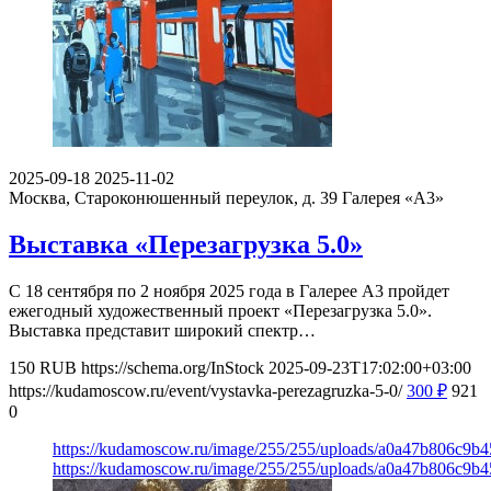
2025-09-18
2025-11-02
Москва, Староконюшенный переулок, д. 39
Галерея «А3»
Выставка «Перезагрузка 5.0»
С 18 сентября по 2 ноября 2025 года в Галерее А3 пройдет
ежегодный художественный проект «Перезагрузка 5.0».
Выставка представит широкий спектр…
150
RUB
https://schema.org/InStock
2025-09-23T17:02:00+03:00
https://kudamoscow.ru/event/vystavka-perezagruzka-5-0/
300
₽
921
0
https://kudamoscow.ru/image/255/255/uploads/a0a47b806c9
https://kudamoscow.ru/image/255/255/uploads/a0a47b806c9