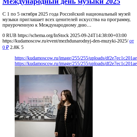
Международный день музыки 2025
С 1 по 5 октября 2025 года Российский национальный музей
музыки приглашает всех ценителей искусства на программу,
приуроченную к Международному дню…
0
RUB
https://schema.org/InStock
2025-09-24T14:38:00+03:00
https://kudamoscow.ru/event/mezhdunarodnyj-den-muzyki-2025/
от
0
₽
2.8K
5
https://kudamoscow.ru/image/255/255/uploads/df2e7ec1c201
https://kudamoscow.ru/image/255/255/uploads/df2e7ec1c201