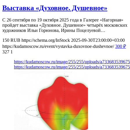
Выставка «Духовное. Душевное»
С 26 сентября по 19 октября 2025 года в Галерее «Нагорная»
пройдет выставка «Духовное. Душевное» четырёх московских
художников Ильи Горюнова, Ирины Поцелуевой…
150
RUB
https://schema.org/InStock
2025-09-30T23:00:00+03:00
https://kudamoscow.ru/event/vystavka-duxovnoe-dushevnoe/
300
₽
327
1
https://kudamoscow.ru/image/255/255/uploads/a73368353967
https://kudamoscow.ru/image/255/255/uploads/a73368353967