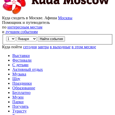
Куда сходить в Москве. Афиша
Москвы
Помощник и путеводитель
по
интересным местам
и
лучшим событиям
Куда пойти
сегодня
завтра
в выходные
в этом месяце
Выставки
Фестивали
С детьми
Активный отдых
Музыка
Шоу
Праздники
Образование
Бесплатно
Музеи
Парки
Погулять
Туристу