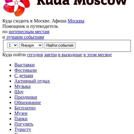
Куда сходить в Москве. Афиша
Москвы
Помощник и путеводитель
по
интересным местам
и
лучшим событиям
Куда пойти
сегодня
завтра
в выходные
в этом месяце
Выставки
Фестивали
С детьми
Активный отдых
Музыка
Шоу
Праздники
Образование
Бесплатно
Музеи
Парки
Погулять
Туристу