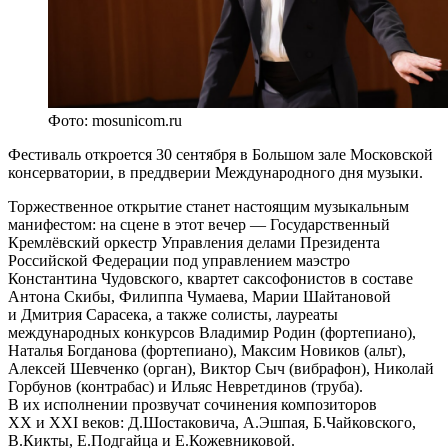
Фото: mosunicom.ru
Фестиваль откроется 30 сентября в Большом зале Московской
консерватории, в преддверии Международного дня музыки.
Торжественное открытие станет настоящим музыкальным
манифестом: на сцене в этот вечер — Государственный
Кремлёвский оркестр Управления делами Президента
Российской Федерации под управлением маэстро
Константина Чудовского, квартет саксофонистов в составе
Антона Скибы, Филиппа Чумаева, Марии Шайтановой
и Дмитрия Сарасека, а также солисты, лауреаты
международных конкурсов Владимир Родин (фортепиано),
Наталья Богданова (фортепиано), Максим Новиков (альт),
Алексей Шевченко (орган), Виктор Сыч (вибрафон), Николай
Горбунов (контрабас) и Ильяс Невретдинов (труба).
В их исполнении прозвучат сочинения композиторов
XX и XXI веков: Д.Шостаковича, А.Эшпая, Б.Чайковского,
В.Кикты, Е.Подгайца и Е.Кожевниковой.