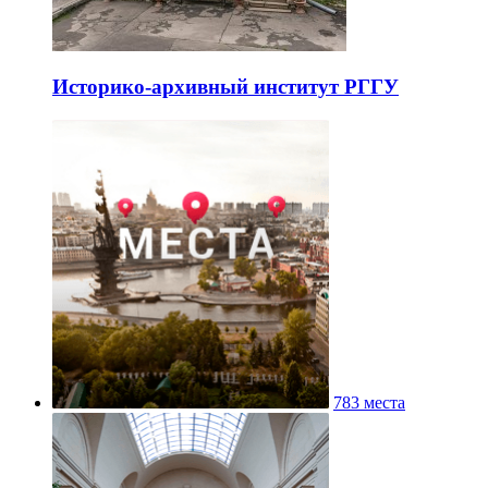
Историко-архивный институт РГГУ
783 места