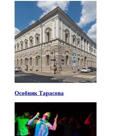
Особняк Тарасова