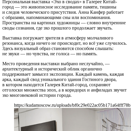
Персональная выставка «Эхо в сводах» в Галерее Китай-
город — это живописное исследование памяти, тишины
и следов человеческого присутствия. Анна Канфер работает
с образами, напоминающими сны или воспоминания.
Пространства на картинах художницы — словно внутренние
своды сознания, где эхо прошлого продолжает звучать.
Выставка погружает зрителя в атмосферу молчаливого
резонанса, когда ничего не происходит, но всё уже случилось.
Здесь визуальный образ становится способом слышать:
не звуки — но чувства, не голоса — но память.
Место проведения выставки выбрано неслучайно, —
архитектурный и исторический облик органично
поддерживает замысел экспозиции. Каждый камень, каждая
арка, каждый свод уникального здания Гостиного двора,
в котором находится Галерея Китай-город, сохраняют
отголоски множества эпох, а в коридорах и анфиладах звучит
эхо многовековой истории города.
https://kudamoscow.ru/uploads/bf0c29e022ac05b171a64fff78b