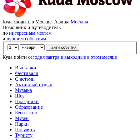
Куда сходить в Москве. Афиша
Москвы
Помощник и путеводитель
по
интересным местам
и
лучшим событиям
Куда пойти
сегодня
завтра
в выходные
в этом месяце
Выставки
Фестивали
С детьми
Активный отдых
Музыка
Шоу
Праздники
Образование
Бесплатно
Музеи
Парки
Погулять
Туристу