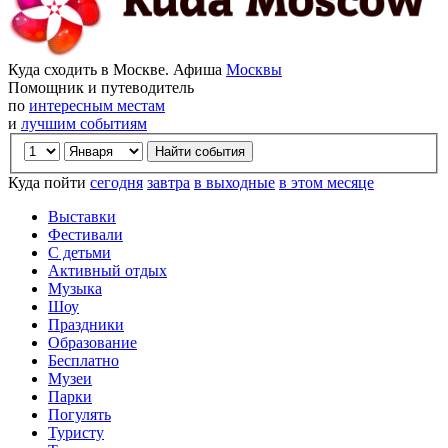
Куда сходить в Москве. Афиша
Москвы
Помощник и путеводитель
по
интересным местам
и
лучшим событиям
Куда пойти
сегодня
завтра
в выходные
в этом месяце
Выставки
Фестивали
С детьми
Активный отдых
Музыка
Шоу
Праздники
Образование
Бесплатно
Музеи
Парки
Погулять
Туристу