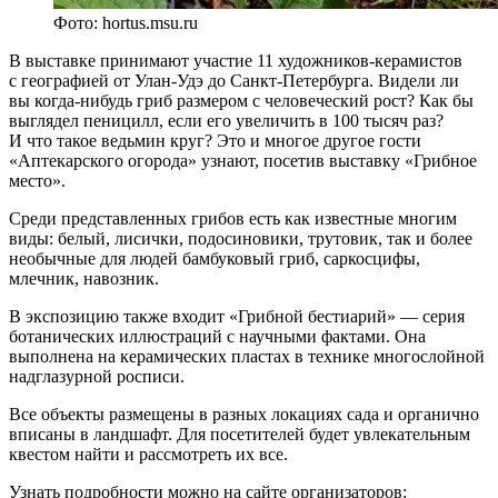
Фото: hortus.msu.ru
В выставке принимают участие 11 художников-керамистов
с географией от Улан-Удэ до Санкт-Петербурга. Видели ли
вы когда-нибудь гриб размером с человеческий рост? Как бы
выглядел пеницилл, если его увеличить в 100 тысяч раз?
И что такое ведьмин круг? Это и многое другое гости
«Аптекарского огорода» узнают, посетив выставку «Грибное
место».
Среди представленных грибов есть как известные многим
виды: белый, лисички, подосиновики, трутовик, так и более
необычные для людей бамбуковый гриб, саркосцифы,
млечник, навозник.
В экспозицию также входит «Грибной бестиарий» — серия
ботанических иллюстраций с научными фактами. Она
выполнена на керамических пластах в технике многослойной
надглазурной росписи.
Все объекты размещены в разных локациях сада и органично
вписаны в ландшафт. Для посетителей будет увлекательным
квестом найти и рассмотреть их все.
Узнать подробности можно на сайте организаторов: