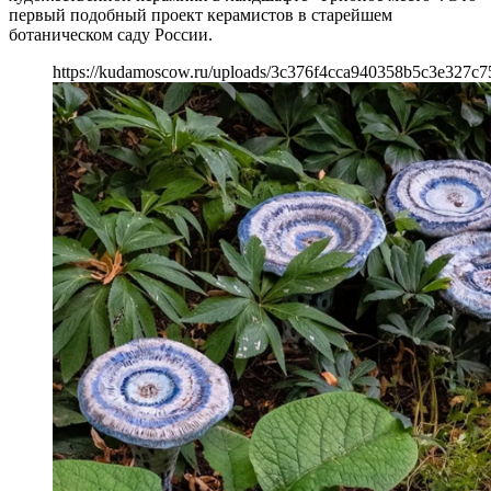
первый подобный проект керамистов в старейшем
ботаническом саду России.
https://kudamoscow.ru/uploads/3c376f4cca940358b5c3e327c