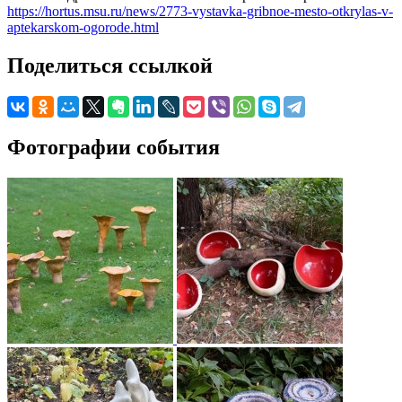
https://hortus.msu.ru/news/2773-vystavka-gribnoe-mesto-otkrylas-v-
aptekarskom-ogorode.html
Поделиться ссылкой
Фотографии события